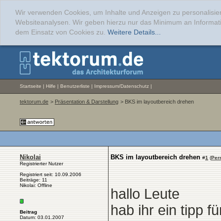
Wir verwenden Cookies, um Inhalte und Anzeigen zu personalisier
Websiteanalysen. Wir geben hierzu nur das Minimum an Informati
dem Einsatz von Cookies zu.
Weitere Details...
Startseite
|
Hilfe
|
Benutzerliste
|
Impressum/Datenschutz
|
tektorum.de
>
Präsentation & Darstellung
> BKS im layoutbereich drehen
Nikolai
BKS im layoutbereich drehen
#
1
(
Per
Registrierter Nutzer
Registriert seit: 10.09.2006
Beiträge: 11
Nikolai: Offline
hallo Leute
hab ihr ein tipp 
Beitrag
Datum: 03.01.2007