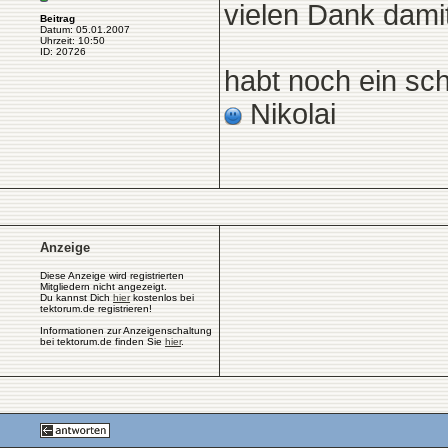
vielen Dank dami
Beitrag
Datum: 05.01.2007
Uhrzeit: 10:50
ID: 20726
habt noch ein s
Nikolai
Anzeige
Diese Anzeige wird registrierten
Mitgliedern nicht angezeigt.
Du kannst Dich
hier
kostenlos bei
tektorum.de registrieren!
Informationen zur Anzeigenschaltung
bei tektorum.de finden Sie
hier
.