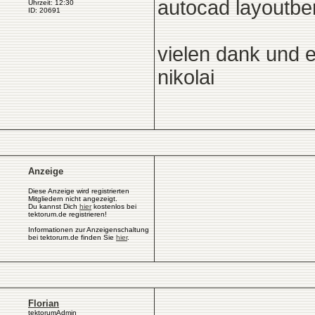
autocad layoutbe
Uhrzeit: 12:30
ID: 20691
vielen dank und e
nikolai
Anzeige
Diese Anzeige wird registrierten
Mitgliedern nicht angezeigt.
Du kannst Dich
hier
kostenlos bei
tektorum.de registrieren!
Informationen zur Anzeigenschaltung
bei tektorum.de finden Sie
hier
.
Florian
tektorumAdmin