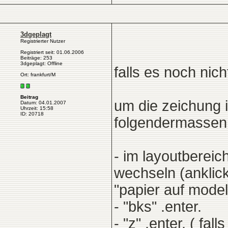
3dgeplagt
Registrierter Nutzer
Registriert seit: 01.06.2006
Beiträge: 253
3dgeplagt: Offline
falls es noch nich
Ort: frankfurt/M
Beitrag
um die zeichung 
Datum: 04.01.2007
Uhrzeit: 15:58
ID: 20718
folgendermassen 
- im layoutbereic
wechseln (anklick
"papier auf mode
- "bks" .enter.
- "z" .enter. ( fa