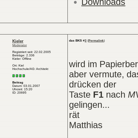
Downloads
Kieler
das BKS
#
3
(
Permalink
)
Moderator
Registriert seit: 22.02.2005
Beiträge: 2.336
Kieler: Offline
wird im Papierbe
Ort: Kiel
Hochschule/AG: Architekt
aber vermute, da
drücken der
Beitrag
Datum: 03.01.2007
Uhrzeit: 15:20
Taste
F1
nach
M
ID: 20695
gelingen...
rät
Matthias