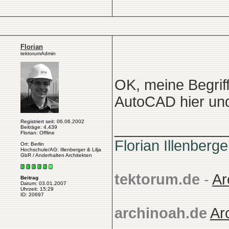
Florian
tektorumAdmin
OK, meine Begriff
AutoCAD hier und 
Registriert seit: 06.06.2002
______________
Beiträge: 4.439
Florian: Offline
Florian Illenberge
Ort: Berlin
Hochschule/AG: Illenberger & Lilja
GbR / Anderhalten Architekten
tektorum.de
-
Ar
Beitrag
Datum: 03.01.2007
Uhrzeit: 15:29
ID: 20697
archinoah.de
Ar