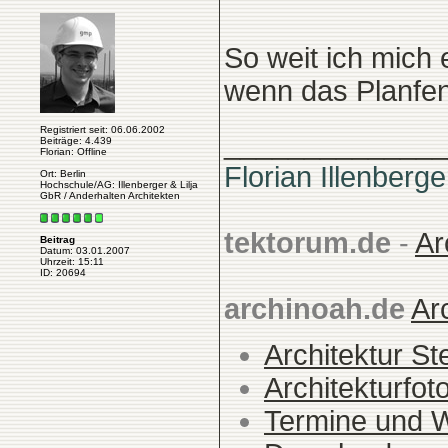
So weit ich mich 
wenn das Planfenst
Registriert seit: 06.06.2002
______________
Beiträge: 4.439
Florian: Offline
Florian Illenberge
Ort: Berlin
Hochschule/AG: Illenberger & Lilja
GbR / Anderhalten Architekten
tektorum.de
-
Ar
Beitrag
Datum: 03.01.2007
Uhrzeit: 15:11
ID: 20694
archinoah.de
Ar
Architektur St
Architekturfot
Termine und 