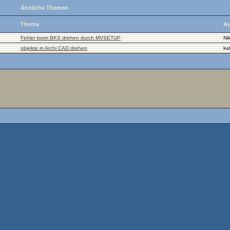
Ähnliche Themen
Thema
Au
Fehler beim BKS drehen durch MVSETUP
Nik
objekte in Archi CAD drehen
ka