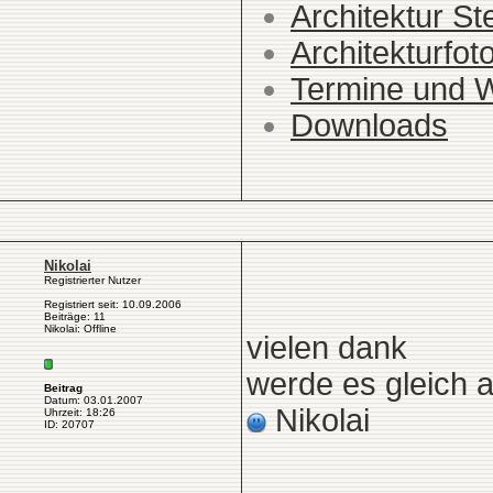
Architektur St
Architekturfot
Termine und 
Downloads
Nikolai
Registrierter Nutzer
Registriert seit: 10.09.2006
Beiträge: 11
Nikolai: Offline
vielen dank
werde es gleich 
Beitrag
Datum: 03.01.2007
Nikolai
Uhrzeit: 18:26
ID: 20707