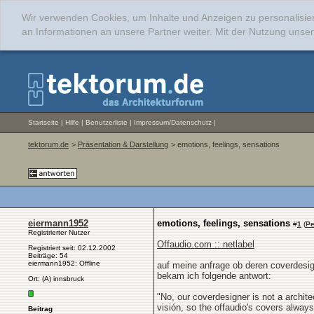
Wir verwenden Cookies, um Inhalte und Anzeigen zu personalisie
an Informationen an unsere Partner weiter. Mit der Nutzung uns
Startseite
|
Hilfe
|
Benutzerliste
|
Impressum/Datenschutz
|
tektorum.de
>
Präsentation & Darstellung
> emotions, feelings, sensations
eiermann1952
emotions, feelings, sensations
#
1
(
Pe
Registrierter Nutzer
Offaudio.com :: netlabel
Registriert seit: 02.12.2002
Beiträge: 54
eiermann1952: Offline
auf meine anfrage ob deren coverdesign
bekam ich folgende antwort:
Ort: (A) innsbruck
"No, our coverdesigner is not a archite
visión, so the offaudio's covers always
Beitrag