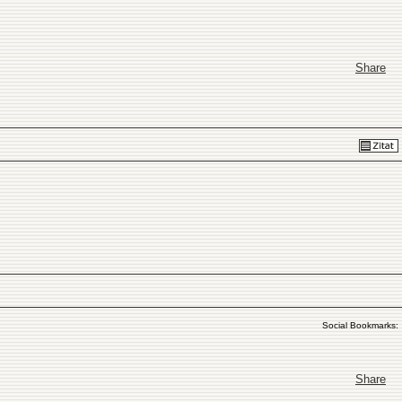
Share
Social Bookmarks:
Share