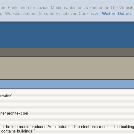
ren, Funktionen für soziale Medien anbieten zu können und für Websi
erer Website stimmen Sie dem Einsatz von Cookies zu.
Weitere Details..
rmalink
)
er architekt sei
ch, he is a music producer! Architecture is like electronic music... the buildin
 contains buildings!"