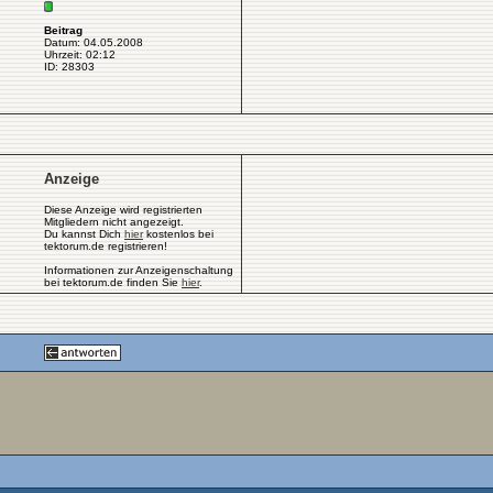
Beitrag
Datum: 04.05.2008
Uhrzeit: 02:12
ID: 28303
Anzeige
Diese Anzeige wird registrierten
Mitgliedern nicht angezeigt.
Du kannst Dich
hier
kostenlos bei
tektorum.de registrieren!
Informationen zur Anzeigenschaltung
bei tektorum.de finden Sie
hier
.