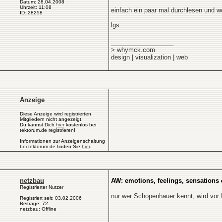
Datum: 28.04.2008
Uhrzeit: 11:08
einfach ein paar mal durchlesen und wo
ID: 28258
lgs
__________________
> whymck.com
design | visualization | web
Anzeige
Diese Anzeige wird registrierten
Mitgliedern nicht angezeigt.
Du kannst Dich
hier
kostenlos bei
tektorum.de registrieren!
Informationen zur Anzeigenschaltung
bei tektorum.de finden Sie
hier
.
netzbau
AW: emotions, feelings, sensations
Registrierter Nutzer
nur wer Schopenhauer kennt, wird vor 
Registriert seit: 03.02.2006
Beiträge: 72
netzbau: Offline