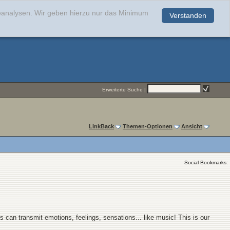
teanalysen. Wir geben hierzu nur das Minimum
Verstanden
.
Erweiterte Suche
|
LinkBack
Themen-Optionen
Ansicht
Social Bookmarks:
gs can transmit emotions, feelings, sensations... like music! This is our