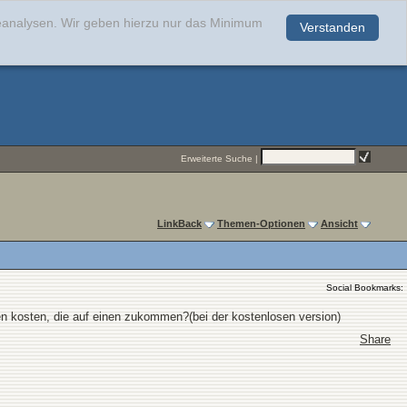
teanalysen. Wir geben hierzu nur das Minimum
Verstanden
.
Erweiterte Suche
|
LinkBack
Themen-Optionen
Ansicht
Social Bookmarks:
en kosten, die auf einen zukommen?(bei der kostenlosen version)
Share