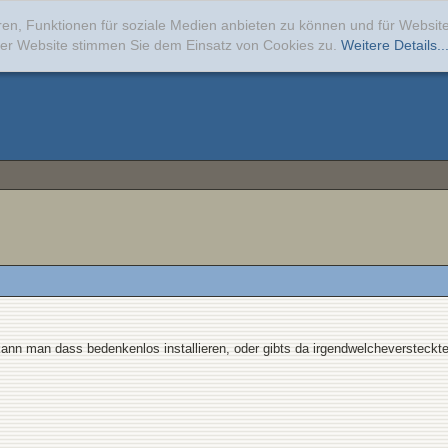
ren, Funktionen für soziale Medien anbieten zu können und für Websi
erer Website stimmen Sie dem Einsatz von Cookies zu.
Weitere Details..
ann man dass bedenkenlos installieren, oder gibts da irgendwelcheversteckt