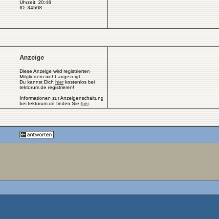
Uhrzeit: 20:46
ID: 34508
Anzeige
Diese Anzeige wird registrierten
Mitgliedern nicht angezeigt.
Du kannst Dich
hier
kostenlos bei
tektorum.de registrieren!
Informationen zur Anzeigenschaltung
bei tektorum.de finden Sie
hier
.