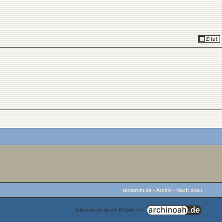
tektorum.de
-
Archiv
-
Nach oben
tektorum.de ist ein Projekt von