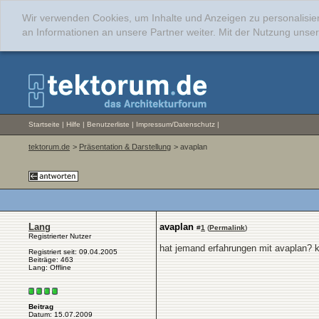
Wir verwenden Cookies, um Inhalte und Anzeigen zu personalisie
an Informationen an unsere Partner weiter. Mit der Nutzung uns
Startseite
|
Hilfe
|
Benutzerliste
|
Impressum/Datenschutz
|
tektorum.de
>
Präsentation & Darstellung
> avaplan
Lang
avaplan
#
1
(
Permalink
)
Registrierter Nutzer
hat jemand erfahrungen mit avaplan? k
Registriert seit: 09.04.2005
Beiträge: 463
Lang: Offline
Beitrag
Datum: 15.07.2009