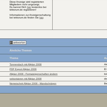
Diese Anzeige wird registrierten
Mitgliedern nicht angezeigt.
Du kannst Dich
hier
kostenlos bei
tektorum.de registrieren!
Informationen zur Anzeigenschaltung
bei tektorum.de finden Sie
hier
.
Ähnliche Themen
Thema
Au
Tonnendach mit Allplan 2008
Ak
PDF Export Allplan 2008
El
Allplan 2008 : Formateigenschaften ändern
lo
vektorisieren mit Allplan 2008
de
Nemetschek Allplan 2008 - Wandschrägen
Be