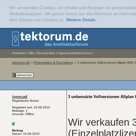
Wir verwenden Cookies, um Inhalte und Anzeigen zu personalisier
Websiteanalysen. Wir geben hierzu nur das Minimum an Informati
dem Einsatz von Cookies zu.
Weitere Details...
Startseite
|
Hilfe
|
Benutzerliste
|
Impressum/Datenschutz
|
tektorum.de
>
Präsentation & Darstellung
> 3 unbenutzte Vollversionen Allplan BIM 
innocad
3 unbenutzte Vollversionen Allplan
Registrierter Nutzer
Registriert seit: 10.09.2010
Beiträge: 1
innocad: Offline
Wir verkaufen 
(Einzelplatzli
Beitrag
Datum: 10.09.2010