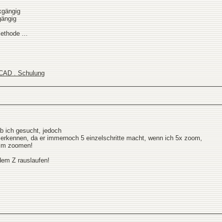
kgängig
gängig
ethode ...
oCAD . Schulung
b ich gesucht, jedoch
u erkennen, da er immernoch 5 einzelschritte macht, wenn ich 5x zoom,
eim zoomen!
 dem Z rauslaufen!