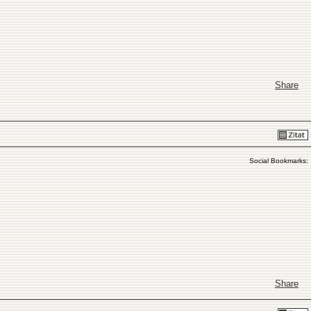
Share
Social Bookmarks:
Share