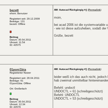
bezett
AW: Autocad Rückgängig
#
4
(
Permalink
)
ehem. Benutzer
moin,
Registriert seit: 29.12.2009
Beiträge: 131
bezett: Offline
bei acad 2006 ist die systemvariable u
- wie ist diese aufzuheben, sodaß der
Grüße, bezett
Beitrag
Datum: 30.04.2011
Uhrzeit: 11:54
ID: 43575
01poni1bia
AW: Autocad Rückgängig
#
5
(
Permalink
)
Registrierter Nutzer
leider weiß ich das auch nicht, jedoch
Registriert seit: 28.04.2011
hab zweimal unmittelbar hintereinande
Beiträge: 61
01poni1bia: Offline
Befehl: undoctl
Ort: Großerlach
UNDOCTL = 61 (schreibgeschützt)
Befehl: UNDOCTL
UNDOCTL = 53 (schreibgeschützt)
Beitrag
Datum: 30.04.2011
Uhrzeit: 12:34
ID: 43576