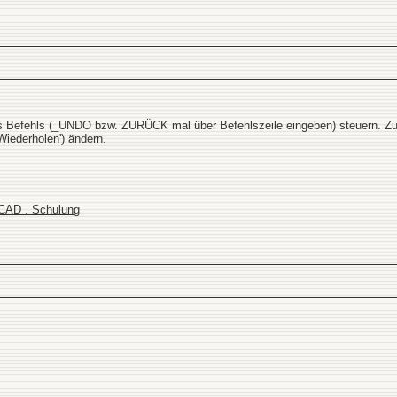
es Befehls (_UNDO bzw. ZURÜCK mal über Befehlszeile eingeben) steuern. Zum
iederholen') ändern.
oCAD . Schulung