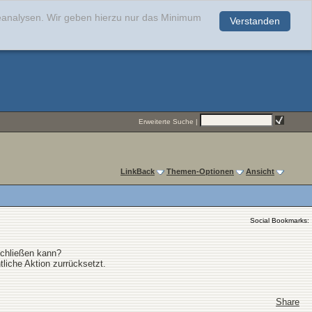
teanalysen. Wir geben hierzu nur das Minimum
Verstanden
.
Erweiterte Suche
|
LinkBack
Themen-Optionen
Ansicht
Social Bookmarks:
schließen kann?
tliche Aktion zurrücksetzt.
Share