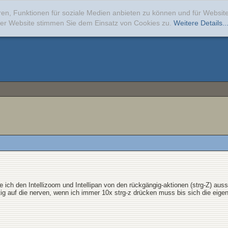
ren, Funktionen für soziale Medien anbieten zu können und für Websi
erer Website stimmen Sie dem Einsatz von Cookies zu.
Weitere Details..
 ich den Intellizoom und Intellipan von den rückgängig-aktionen (strg-Z) aus
tig auf die nerven, wenn ich immer 10x strg-z drücken muss bis sich die eigen