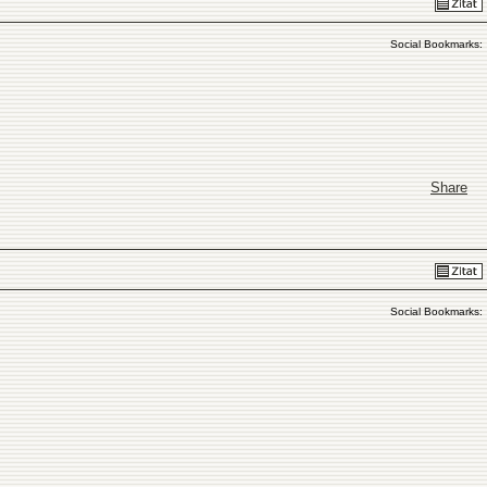
Social Bookmarks:
Share
Social Bookmarks: