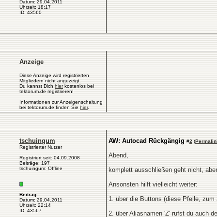
Datum: 29.04.2011
Uhrzeit: 18:17
ID: 43560
Anzeige
Diese Anzeige wird registrierten
Mitgliedern nicht angezeigt.
Du kannst Dich
hier
kostenlos bei
tektorum.de registrieren!
Informationen zur Anzeigenschaltung
bei tektorum.de finden Sie
hier
.
tschuingum
AW: Autocad Rückgängig
#
2
(
Permalin
Registrierter Nutzer
Abend,
Registriert seit: 04.09.2008
Beiträge: 197
tschuingum: Offline
komplett ausschließen geht nicht, ab
Ansonsten hilft vielleicht weiter:
Beitrag
1. über die Buttons (diese Pfeile, zum
Datum: 29.04.2011
Uhrzeit: 22:14
ID: 43567
2. über Aliasnamen 'Z' rufst du auch d