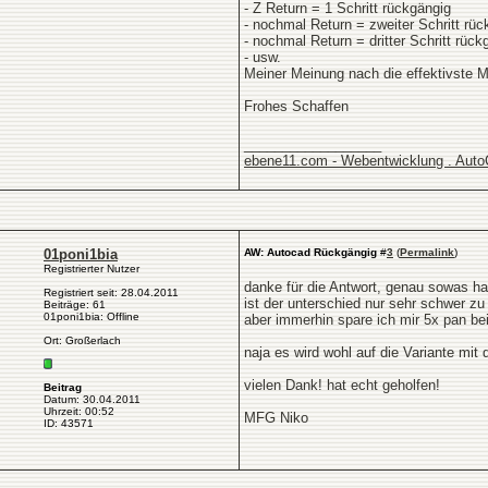
- Z Return = 1 Schritt rückgängig
- nochmal Return = zweiter Schritt rüc
- nochmal Return = dritter Schritt rück
- usw.
Meiner Meinung nach die effektivste M
Frohes Schaffen
__________________
ebene11.com - Webentwicklung . Aut
01poni1bia
AW: Autocad Rückgängig
#
3
(
Permalink
)
Registrierter Nutzer
danke für die Antwort, genau sowas ha
Registriert seit: 28.04.2011
ist der unterschied nur sehr schwer z
Beiträge: 61
01poni1bia: Offline
aber immerhin spare ich mir 5x pan b
Ort: Großerlach
naja es wird wohl auf die Variante mit
vielen Dank! hat echt geholfen!
Beitrag
Datum: 30.04.2011
Uhrzeit: 00:52
MFG Niko
ID: 43571