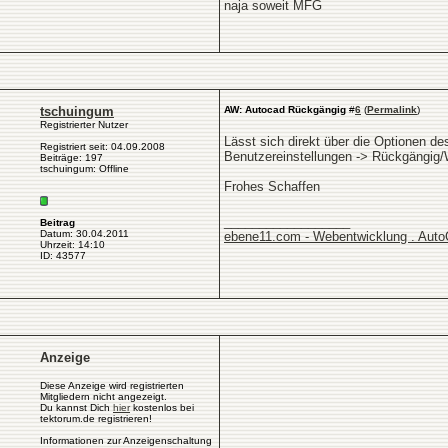
naja soweit MFG
tschuingum
AW: Autocad Rückgängig
#
6
(
Permalink
)
Registrierter Nutzer
Lässt sich direkt über die Optionen d
Registriert seit: 04.09.2008
Benutzereinstellungen -> Rückgängig/W
Beiträge: 197
tschuingum: Offline
Frohes Schaffen
__________________
Beitrag
Datum: 30.04.2011
ebene11.com - Webentwicklung . Aut
Uhrzeit: 14:10
ID: 43577
Anzeige
Diese Anzeige wird registrierten
Mitgliedern nicht angezeigt.
Du kannst Dich
hier
kostenlos bei
tektorum.de registrieren!
Informationen zur Anzeigenschaltung