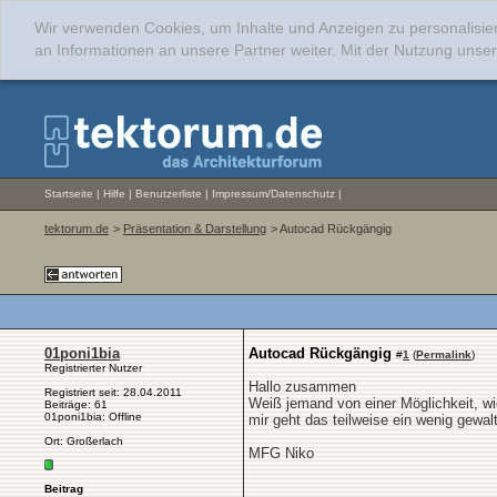
Wir verwenden Cookies, um Inhalte und Anzeigen zu personalisie
an Informationen an unsere Partner weiter. Mit der Nutzung uns
Startseite
|
Hilfe
|
Benutzerliste
|
Impressum/Datenschutz
|
tektorum.de
>
Präsentation & Darstellung
> Autocad Rückgängig
01poni1bia
Autocad Rückgängig
#
1
(
Permalink
)
Registrierter Nutzer
Hallo zusammen
Registriert seit: 28.04.2011
Weiß jemand von einer Möglichkeit, wie
Beiträge: 61
01poni1bia: Offline
mir geht das teilweise ein wenig gewal
Ort: Großerlach
MFG Niko
Beitrag