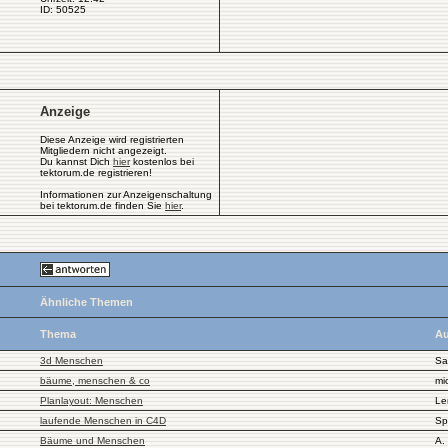
ID: 50525
Anzeige
Diese Anzeige wird registrierten
Mitgliedern nicht angezeigt.
Du kannst Dich
hier
kostenlos bei
tektorum.de registrieren!
Informationen zur Anzeigenschaltung
bei tektorum.de finden Sie
hier
.
Ähnliche Themen
Thema
Au
3d Menschen
Sa
bäume, menschen & co
mi
Planlayout: Menschen
Le
laufende Menschen in C4D
Sp
Bäume und Menschen
A.