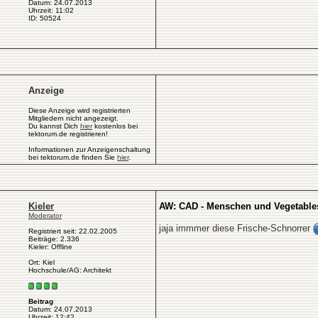
Datum: 24.07.2013
Uhrzeit: 11:02
ID: 50524
Anzeige
Diese Anzeige wird registrierten
Mitgliedern nicht angezeigt.
Du kannst Dich
hier
kostenlos bei
tektorum.de registrieren!
Informationen zur Anzeigenschaltung
bei tektorum.de finden Sie
hier
.
Kieler
AW: CAD - Menschen und Vegetables
Moderator
jaja immmer diese Frische-Schnorrer
Registriert seit: 22.02.2005
Beiträge: 2.336
Kieler: Offline
Ort: Kiel
Hochschule/AG: Architekt
Beitrag
Datum: 24.07.2013
Uhrzeit: 12:42