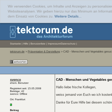
Wir verwenden Cookies, um Inhalte und Anzeigen zu personalisier
Websiteanalysen. Wir geben hierzu nur das Minimum an Informati
dem Einsatz von Cookies zu.
Weitere Details...
Startseite
|
Hilfe
|
Benutzerliste
|
Impressum/Datenschutz
|
tektorum.de
>
Präsentation & Darstellung
> CAD - Menschen und Vegetables gesuch
svenco
CAD - Menschen und Vegetables ges
ehem. Benutzer
Hallo liebe frische Kollegen,
Registriert seit: 15.05.2008
Beiträge: 42
svenco: Offline
weiss jemand von Euch wo ich kosten
Ort: Frankfurt
Danke für Eure Hilfe bei diesem schöne
Beitrag