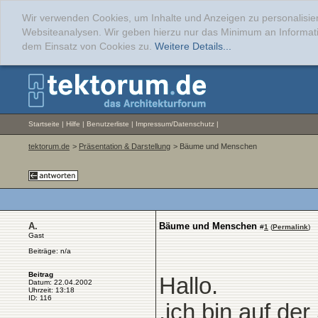
Wir verwenden Cookies, um Inhalte und Anzeigen zu personalisier
Websiteanalysen. Wir geben hierzu nur das Minimum an Informati
dem Einsatz von Cookies zu.
Weitere Details...
Startseite
|
Hilfe
|
Benutzerliste
|
Impressum/Datenschutz
|
tektorum.de
>
Präsentation & Darstellung
> Bäume und Menschen
A.
Bäume und Menschen
#
1
(
Permalink
)
Gast
Beiträge: n/a
Beitrag
Hallo.
Datum: 22.04.2002
Uhrzeit: 13:18
ID: 116
.ich bin auf d