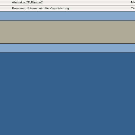
Abstrakte 2D Bäume?
Ma
Personen, Bäume, etc. für Visualisierung
Ti