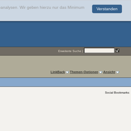
teanalysen. Wir geben hierzu nur das Minimum
Verstanden
.
Erweiterte Suche
|
LinkBack
Themen-Optionen
Ansicht
Social Bookmarks: