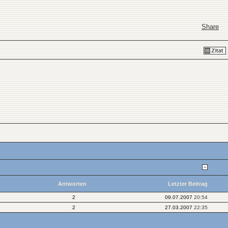
Share
Antworten
Letzter Beitrag
2
09.07.2007
20:54
2
27.03.2007
22:35