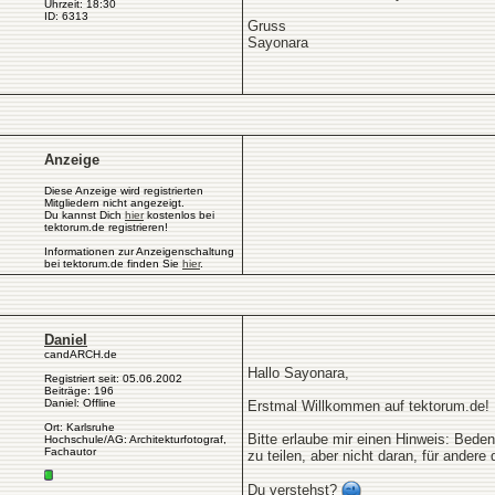
Uhrzeit: 18:30
ID: 6313
Gruss
Sayonara
Anzeige
Diese Anzeige wird registrierten
Mitgliedern nicht angezeigt.
Du kannst Dich
hier
kostenlos bei
tektorum.de registrieren!
Informationen zur Anzeigenschaltung
bei tektorum.de finden Sie
hier
.
Daniel
candARCH.de
Hallo Sayonara,
Registriert seit: 05.06.2002
Beiträge: 196
Daniel: Offline
Erstmal Willkommen auf tektorum.de!
Ort: Karlsruhe
Bitte erlaube mir einen Hinweis: Bede
Hochschule/AG: Architekturfotograf,
Fachautor
zu teilen, aber nicht daran, für andere
Du verstehst?