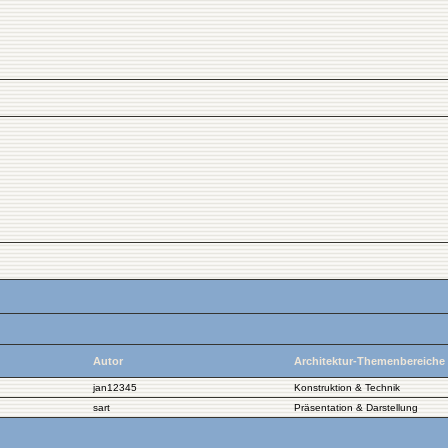
Autor
Architektur-Themenbereiche
jan12345
Konstruktion & Technik
sart
Präsentation & Darstellung