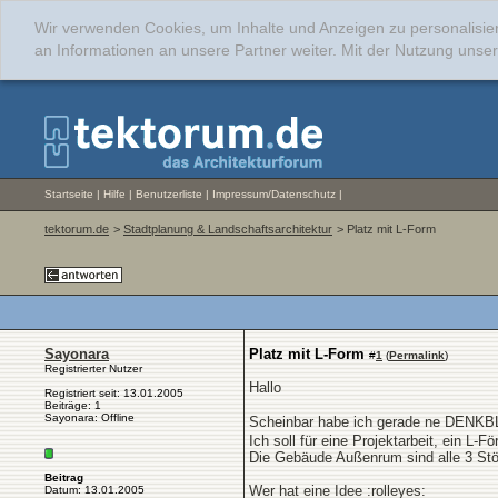
Wir verwenden Cookies, um Inhalte und Anzeigen zu personalisie
an Informationen an unsere Partner weiter. Mit der Nutzung uns
Startseite
|
Hilfe
|
Benutzerliste
|
Impressum/Datenschutz
|
tektorum.de
>
Stadtplanung & Landschaftsarchitektur
> Platz mit L-Form
Sayonara
Platz mit L-Form
#
1
(
Permalink
)
Registrierter Nutzer
Hallo
Registriert seit: 13.01.2005
Beiträge: 1
Sayonara: Offline
Scheinbar habe ich gerade ne DEN
Ich soll für eine Projektarbeit, ein L-F
Die Gebäude Außenrum sind alle 3 Stöc
Beitrag
Wer hat eine Idee :rolleyes:
Datum: 13.01.2005