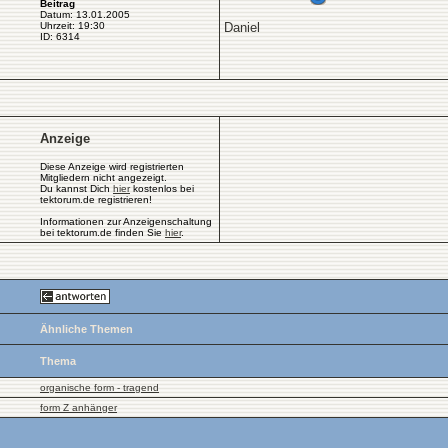
Beitrag
Datum: 13.01.2005
Uhrzeit: 19:30
Daniel
ID: 6314
Anzeige
Diese Anzeige wird registrierten
Mitgliedern nicht angezeigt.
Du kannst Dich
hier
kostenlos bei
tektorum.de registrieren!
Informationen zur Anzeigenschaltung
bei tektorum.de finden Sie
hier
.
Ähnliche Themen
Thema
organische form - tragend
form Z anhänger