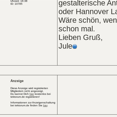
gestalterische Ant
Uhrzeit: 16:38
ID: 10785
oder Hannover La
Wäre schön, wenn
schon mal.
Lieben Gruß,
Jule
Anzeige
Diese Anzeige wird registrierten
Mitgliedern nicht angezeigt.
Du kannst Dich
hier
kostenlos bei
tektorum.de registrieren!
Informationen zur Anzeigenschaltung
bei tektorum.de finden Sie
hier
.