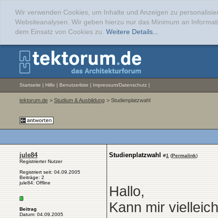
Wir verwenden Cookies, um Inhalte und Anzeigen zu personalisier
Websiteanalysen. Wir geben hierzu nur das Minimum an Informati
dem Einsatz von Cookies zu.
Weitere Details...
Startseite
|
Hilfe
|
Benutzerliste
|
Impressum/Datenschutz
|
tektorum.de
>
Studium & Ausbildung
> Studienplatzwahl
jule84
Studienplatzwahl
#
1
(
Permalink
)
Registrierter Nutzer
Registriert seit: 04.09.2005
Beiträge: 2
jule84: Offline
Hallo,
Kann mir viellei
Beitrag
Datum: 04.09.2005