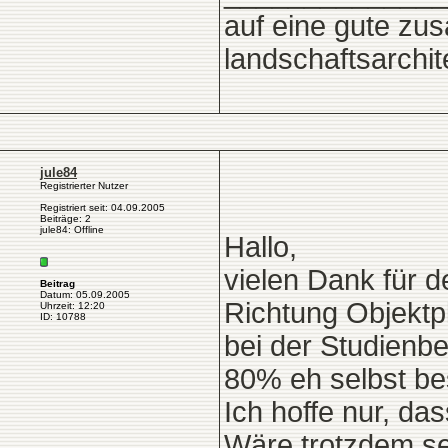
auf eine gute zu
landschaftsarchit
jule84
Registrierter Nutzer
Registriert seit: 04.09.2005
Beiträge: 2
jule84: Offline
Hallo,
vielen Dank für d
Beitrag
Datum: 05.09.2005
Richtung Objektp
Uhrzeit: 12:20
ID: 10788
bei der Studienb
80% eh selbst be
Ich hoffe nur, da
Wäre trotzdem se