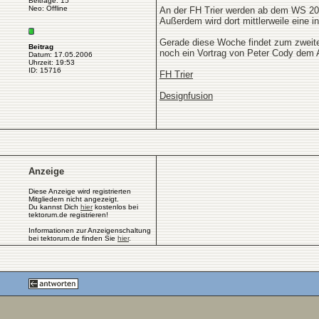
Beiträge: 15
Neo: Offline
An der FH Trier werden ab dem WS 20
Außerdem wird dort mittlerweile eine 
Gerade diese Woche findet zum zweite
Beitrag
noch ein Vortrag von Peter Cody dem
Datum: 17.05.2006
Uhrzeit: 19:53
ID: 15716
FH Trier
Designfusion
Anzeige
Diese Anzeige wird registrierten
Mitgliedern nicht angezeigt.
Du kannst Dich
hier
kostenlos bei
tektorum.de registrieren!
Informationen zur Anzeigenschaltung
bei tektorum.de finden Sie
hier
.