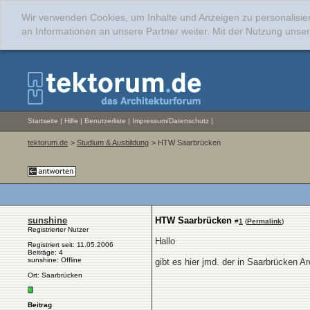
Wir verwenden Cookies, um Inhalte und Anzeigen zu personalisie
an Informationen an unsere Partner weiter. Mit der Nutzung uns
Startseite
|
Hilfe
|
Benutzerliste
|
Impressum/Datenschutz
|
tektorum.de
>
Studium & Ausbildung
> HTW Saarbrücken
sunshine
HTW Saarbrücken
#
1
(
Permalink
)
Registrierter Nutzer
Hallo
Registriert seit: 11.05.2006
Beiträge: 4
sunshine: Offline
gibt es hier jmd. der in Saarbrücken Arc
Ort: Saarbrücken
Beitrag