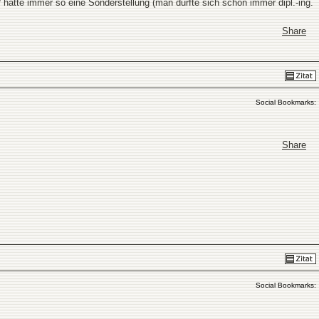
hatte immer so eine Sonderstellung (man durfte sich schon immer dipl.-ing.
Share
Social Bookmarks:
Share
Social Bookmarks: