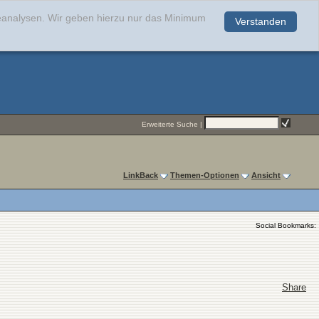
teanalysen. Wir geben hierzu nur das Minimum
Verstanden
.
Erweiterte Suche
|
LinkBack
Themen-Optionen
Ansicht
Social Bookmarks:
Share