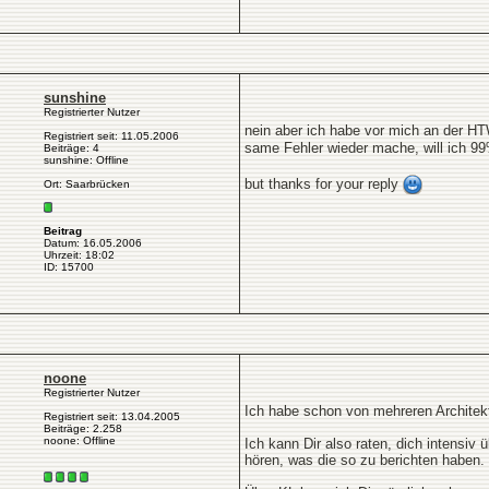
sunshine
Registrierter Nutzer
nein aber ich habe vor mich an der HT
Registriert seit: 11.05.2006
same Fehler wieder mache, will ich 9
Beiträge: 4
sunshine: Offline
but thanks for your reply
Ort: Saarbrücken
Beitrag
Datum: 16.05.2006
Uhrzeit: 18:02
ID: 15700
noone
Registrierter Nutzer
Ich habe schon von mehreren Architekte
Registriert seit: 13.04.2005
Beiträge: 2.258
noone: Offline
Ich kann Dir also raten, dich intens
hören, was die so zu berichten haben.