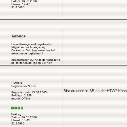
Datum: 16.05.2006
Uhrzeit: 12:47
ID: 15688
Anzeige
Diese Anzeige wird registrierten
Mitgliedern nicht angezeigt.
Du kannst Dich
hier
kostenlos bei
tektorum.de registrieren!
Informationen zur Anzeigenschaltung
bei tektorum.de finden Sie
hier
.
noone
Registrierter Nutzer
Bist du denn in SB an der HTW? Kann di
Registriert seit: 13.04.2005
Beiträge: 2.258
noone: Offline
Beitrag
Datum: 16.05.2006
Uhrzeit: 14:43
ID: 15696