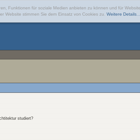
ren, Funktionen für soziale Medien anbieten zu können und für Websi
erer Website stimmen Sie dem Einsatz von Cookies zu.
Weitere Details..
htitektur studiert?