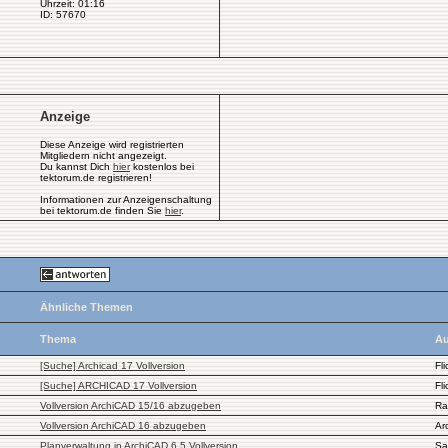
Uhrzeit: 01:16
ID: 57670
Anzeige
Diese Anzeige wird registrierten
Mitgliedern nicht angezeigt.
Du kannst Dich
hier
kostenlos bei
tektorum.de registrieren!
Informationen zur Anzeigenschaltung
bei tektorum.de finden Sie
hier
.
Ähnliche Themen
Thema
Au
[Suche] Archicad 17 Vollversion
Fl
[Suche] ARCHICAD 17 Vollversion
Fl
Vollversion ArchiCAD 15/16 abzugeben
Ra
Vollversion ArchiCAD 16 abzugeben
Ar
Planverwaltung in ArchiCAD 6.5 Vollversion
Sa