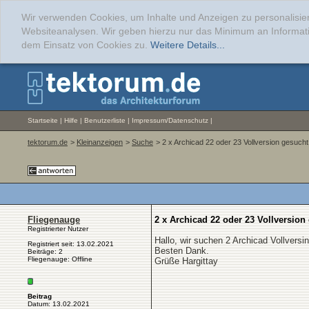
Wir verwenden Cookies, um Inhalte und Anzeigen zu personalisier
Websiteanalysen. Wir geben hierzu nur das Minimum an Informati
dem Einsatz von Cookies zu.
Weitere Details...
Startseite
|
Hilfe
|
Benutzerliste
|
Impressum/Datenschutz
|
tektorum.de
>
Kleinanzeigen
>
Suche
> 2 x Archicad 22 oder 23 Vollversion gesucht
Fliegenauge
2 x Archicad 22 oder 23 Vollversion
Registrierter Nutzer
Hallo, wir suchen 2 Archicad Vollversi
Registriert seit: 13.02.2021
Besten Dank.
Beiträge: 2
Fliegenauge: Offline
Grüße Hargittay
Beitrag
Datum: 13.02.2021