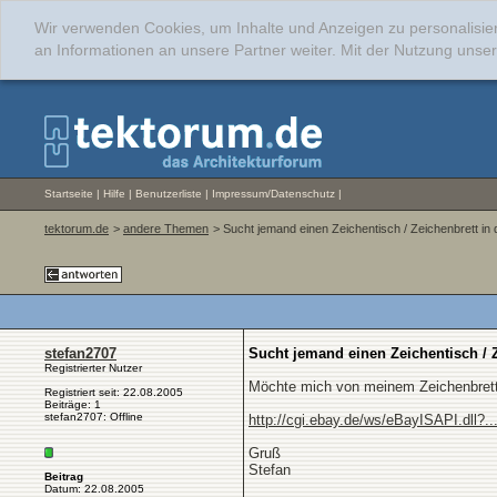
Wir verwenden Cookies, um Inhalte und Anzeigen zu personalisie
an Informationen an unsere Partner weiter. Mit der Nutzung uns
Startseite
|
Hilfe
|
Benutzerliste
|
Impressum/Datenschutz
|
tektorum.de
>
andere Themen
> Sucht jemand einen Zeichentisch / Zeichenbrett i
stefan2707
Sucht jemand einen Zeichentisch / 
Registrierter Nutzer
Möchte mich von meinem Zeichenbrett t
Registriert seit: 22.08.2005
Beiträge: 1
stefan2707: Offline
http://cgi.ebay.de/ws/eBayISAPI.dll?
Gruß
Stefan
Beitrag
Datum: 22.08.2005