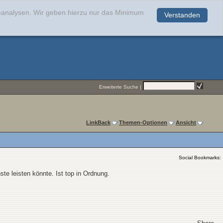
teanalysen. Wir geben hierzu nur das Minimum
Verstanden
.
Erweiterte Suche
|
LinkBack
Themen-Optionen
Ansicht
Social Bookmarks:
e leisten könnte. Ist top in Ordnung.