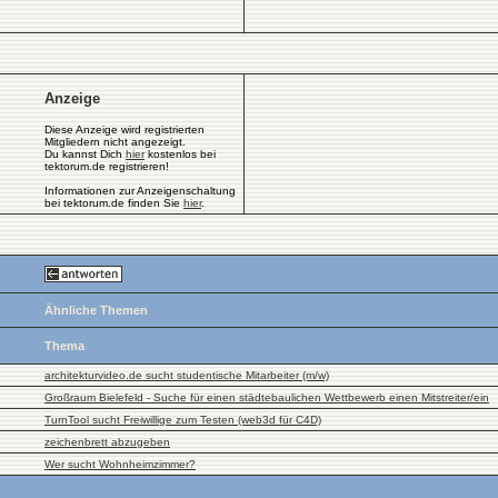
Anzeige
Diese Anzeige wird registrierten
Mitgliedern nicht angezeigt.
Du kannst Dich
hier
kostenlos bei
tektorum.de registrieren!
Informationen zur Anzeigenschaltung
bei tektorum.de finden Sie
hier
.
Ähnliche Themen
Thema
architekturvideo.de sucht studentische Mitarbeiter (m/w)
Großraum Bielefeld - Suche für einen städtebaulichen Wettbewerb einen Mitstreiter/ein
TurnTool sucht Freiwillige zum Testen (web3d für C4D)
zeichenbrett abzugeben
Wer sucht Wohnheimzimmer?