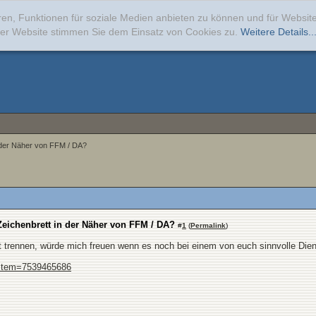
ren, Funktionen für soziale Medien anbieten zu können und für Websi
erer Website stimmen Sie dem Einsatz von Cookies zu.
Weitere Details..
n der Näher von FFM / DA?
Zeichenbrett in der Näher von FFM / DA?
#
1
(
Permalink
)
rennen, würde mich freuen wenn es noch bei einem von euch sinnvolle Dienst
...tem=7539465686