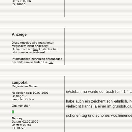
Uhrzeit: 09:36
ID: 10630
Anzeige
Diese Anzeige wird registrierten
Mitgliedern nicht angezeigt.
Du kannst Dich
hier
kostenlos bei
tektorum.de registrieren!
Informationen zur Anzeigenschaltung
bei tektorum.de finden Sie
hier
.
canpolat
Registrierter Nutzer
@stefan: na wurde der tisch für " 1 " 
Registriert seit: 10.07.2003
Beiträge: 7
canpolat: Offline
habe auch ein zeichentisch -ähnlich, 
Ort: münchen
vielleicht kanns ja einer im grundstu
schönen tag und schönes wochenende
Beitrag
Datum: 02.09.2005
Uhrzeit: 08:54
ID: 10776