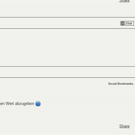
Share
Social Bookmarks:
schen Wert abzugeben
Share