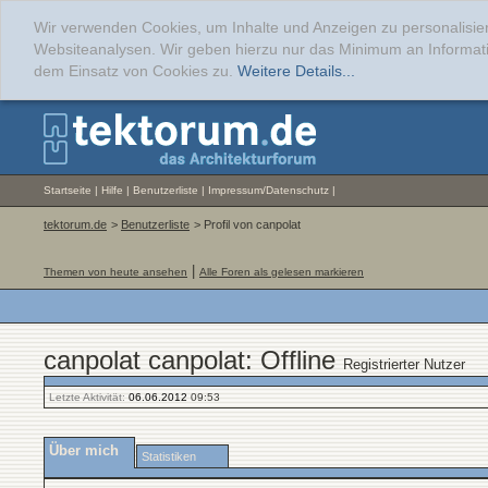
Wir verwenden Cookies, um Inhalte und Anzeigen zu personalisier
Websiteanalysen. Wir geben hierzu nur das Minimum an Informati
dem Einsatz von Cookies zu.
Weitere Details...
Startseite
|
Hilfe
|
Benutzerliste
|
Impressum/Datenschutz
|
tektorum.de
>
Benutzerliste
> Profil von canpolat
|
Themen von heute ansehen
Alle Foren als gelesen markieren
canpolat canpolat: Offline
Registrierter Nutzer
Letzte Aktivität:
06.06.2012
09:53
Über mich
Statistiken