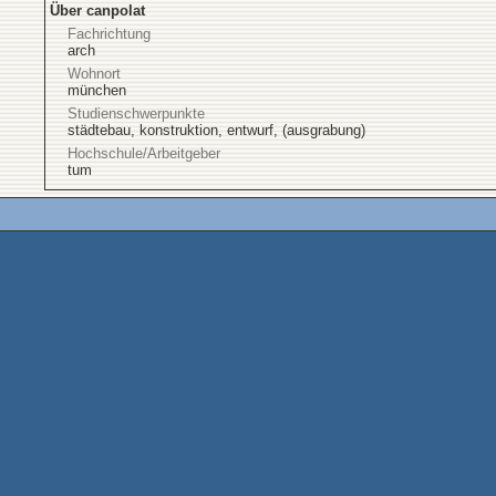
Über canpolat
Fachrichtung
arch
Wohnort
münchen
Studienschwerpunkte
städtebau, konstruktion, entwurf, (ausgrabung)
Hochschule/Arbeitgeber
tum