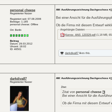
personal cheese
AW: Ausführungszeichnung Dachgeschoss
#
2
Registrierter Nutzer
Bei einer Ansicht für die Ausführungsp
Registriert seit: 07.08.2006
Beiträge: 1.185
personal cheese: Offline
Ob die Firma mit diesem Entwurf wirklic
Angehängte Dateien
Ort: Berlin
Korrex_ANS_120329.pdf
(1,18 MB, 65
Beitrag
Datum: 29.03.2012
Uhrzeit: 18:02
ID: 46501
darkdiva87
likes this.
darkdiva87
AW: Ausführungszeichnung Dachgeschoss
#
2
Registrierter Nutzer
Zitat:
Zitat von
personal cheese
Bei einer Ansicht für die Ausführ
Ob die Firma mit diesem Entwurf wi