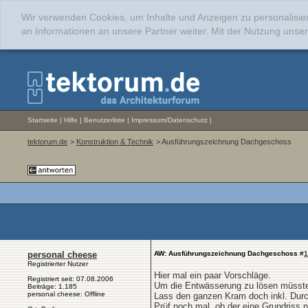
Wir verwenden Cookies, um Inhalte und Anzeigen zu personalisie
an Informationen an unsere Partner weiter. Mit der Nutzung uns
Startseite
|
Hilfe
|
Benutzerliste
|
Impressum/Datenschutz
|
tektorum.de
>
Konstruktion & Technik
> Ausführungszeichnung Dachgeschoss
personal cheese
AW: Ausführungszeichnung Dachgeschoss
#
1
Registrierter Nutzer
Hier mal ein paar Vorschläge.
Registriert seit: 07.08.2006
Um die Entwässerung zu lösen müsste 
Beiträge: 1.185
personal cheese: Offline
Lass den ganzen Kram doch inkl. Durc
Prüf noch mal, ob der eine Grundriss