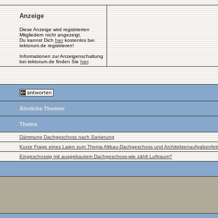
Anzeige
Diese Anzeige wird registrierten
Mitgliedern nicht angezeigt.
Du kannst Dich
hier
kostenlos bei
tektorum.de registrieren!
Informationen zur Anzeigenschaltung
bei tektorum.de finden Sie
hier
.
Ähnliche Themen
Thema
Dämmung Dachgeschoss nach Sanierung
Kurze Frage eines Laien zum Thema Altbau-Dachgeschoss und Architektenaufgabenfel
Eingeschossig mit ausgebautem Dachgeschoss-wie zählt Luftraum?