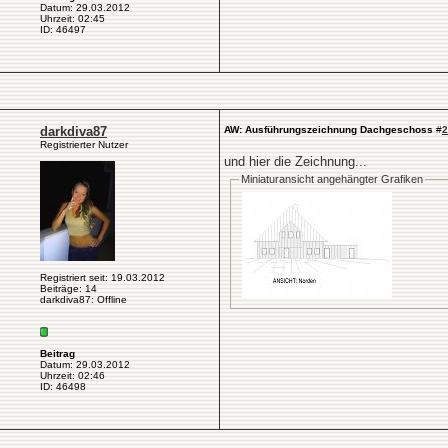
Datum: 29.03.2012
Uhrzeit: 02:45
ID: 46497
darkdiva87
AW: Ausführungszeichnung Dachgeschoss
#
2
Registrierter Nutzer
und hier die Zeichnung...
Miniaturansicht angehängter Grafiken
Registriert seit: 19.03.2012
Beiträge: 14
darkdiva87: Offline
Beitrag
Datum: 29.03.2012
Uhrzeit: 02:46
ID: 46498