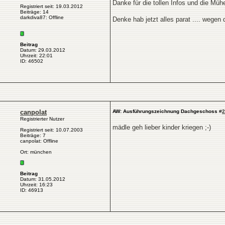
Danke für die tollen Infos und die Mü
Registriert seit: 19.03.2012
Beiträge: 14
darkdiva87: Offline
Denke hab jetzt alles parat .... wege
Beitrag
Datum: 29.03.2012
Uhrzeit: 22:01
ID: 46502
canpolat
AW: Ausführungszeichnung Dachgeschoss
#
2
Registrierter Nutzer
mädle geh lieber kinder kriegen ;-)
Registriert seit: 10.07.2003
Beiträge: 7
canpolat: Offline
Ort: münchen
Beitrag
Datum: 31.05.2012
Uhrzeit: 16:23
ID: 46913