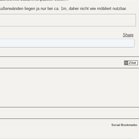
ußenwänden liegen ja nur bei ca. 1m, daher nicht wie möbliert nutzbar.
Share
Social Bookmarks: