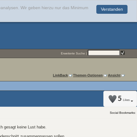
teanalysen. Wir geben hierzu nur das Minimum
Verstanden
.
Erweiterte Suche
|
LinkBack
Themen-Optionen
Ansicht
5
Likes
Social Bookmarks:
h gesagt keine Lust habe.
sadenschnitt zusammenpassen sollen...