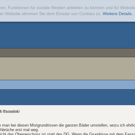
ren, Funktionen für soziale Medien anbieten zu können und für Websi
erer Website stimmen Sie dem Einsatz von Cookies zu.
Weitere Details..
6
(
Permalink
)
man bei diesen Mistgrundrissen die ganzen Bäder umstellen, wozu ich ehrlic
hbrüche erst mal weg.
 nicht das Obergeschoss ist statt des DG. Wenn die Grundrisse mit dem Fas