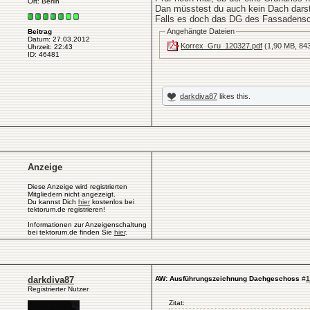
Ort: Berlin
Dan müsstest du auch kein Dach darst
Falls es doch das DG des Fassadenschn
Angehängte Dateien
Beitrag
Datum: 27.03.2012
Korrex_Gru_120327.pdf
(1,90 MB, 843
Uhrzeit: 22:43
ID: 46481
darkdiva87
likes this.
Anzeige
Diese Anzeige wird registrierten
Mitgliedern nicht angezeigt.
Du kannst Dich
hier
kostenlos bei
tektorum.de registrieren!
Informationen zur Anzeigenschaltung
bei tektorum.de finden Sie
hier
.
darkdiva87
AW: Ausführungszeichnung Dachgeschoss
#
1
Registrierter Nutzer
Zitat: