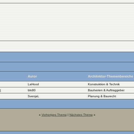
Autor
Architektur-Themenbereiche
LaHood
Konstruktion & Technik
d
bln80
Bauherren & Auftraggeber
SvenjaL
Planung & Baurecht
«
Vorheriges Thema
|
Nächstes Thema
»