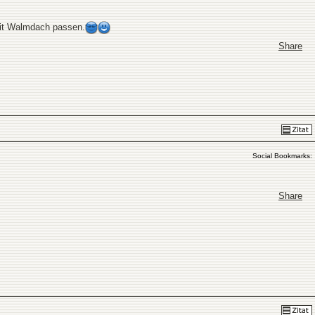
 mit Walmdach passen.
Share
Social Bookmarks:
Share