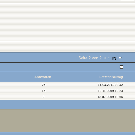
Seite 2 von 2
<
1
[2]
Antworten
Letzter Beitrag
25
14.04.2011
08:42
16
18.11.2009
12:23
3
13.07.2009
10:56