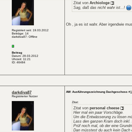
Zitat von
Archiologe
Sag, daß das nicht wahr ist...!
Oh , ja es ist wahr. Aber irgendwie m
Registriert seit: 19.03.2012
Beiträge: 14
darkdiva87: Offline
Beitrag
Datum: 28.03.2012
Uhrzeit: 11:21
ID: 46484
darkdiva87
AW: Ausführungszeichnung Dachgeschoss
#
1
Registrierter Nutzer
Zitat:
Zitat von
personal cheese
Hier mal ein paar Vorschläge.
Um die Entwässerung zu lösen müs
Lass den ganzen Kram doch inkl. 
Prüf noch mal, ob der eine Grund
Dan müsstest du auch kein Dach d