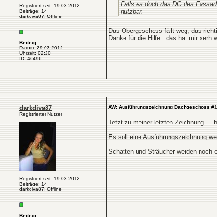
Falls es doch das DG des Fassaden
Registriert seit: 19.03.2012
nutzbar.
Beiträge: 14
darkdiva87: Offline
Das Obergeschoss fällt weg, das richt
Danke für die Hilfe...das hat mir serh w
Beitrag
Datum: 29.03.2012
Uhrzeit: 02:20
ID: 46496
darkdiva87
AW: Ausführungszeichnung Dachgeschoss
#
1
Registrierter Nutzer
Jetzt zu meiner letzten Zeichnung.... b
Es soll eine Ausführungszeichnung wer
Schatten und Sträucher werden noch e
Registriert seit: 19.03.2012
Beiträge: 14
darkdiva87: Offline
Beitrag