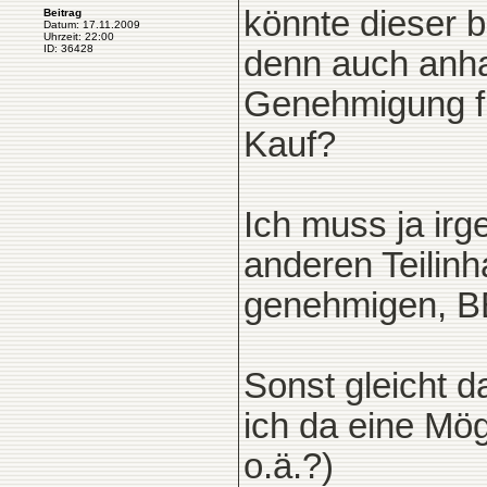
könnte dieser 
Beitrag
Datum: 17.11.2009
Uhrzeit: 22:00
ID: 36428
denn auch anha
Genehmigung fü
Kauf?
Ich muss ja irg
anderen Teilin
genehmigen, B
Sonst gleicht d
ich da eine Mög
o.ä.?)