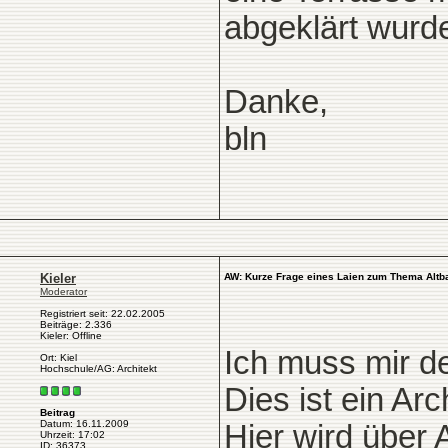
abgeklärt wurd
Danke,
bln
Kieler
AW: Kurze Frage eines Laien zum Thema Altb
Moderator
Registriert seit: 22.02.2005
Beiträge: 2.336
Kieler: Offline
Ich muss mir d
Ort: Kiel
Hochschule/AG: Architekt
Dies ist ein Arc
Beitrag
Datum: 16.11.2009
Hier wird über A
Uhrzeit: 17:02
ID: 36373