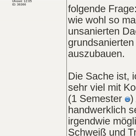
Uhrzeit: 12:05
ID: 36366
folgende Frage
wie wohl so ma
unsanierten Da
grundsanierten
auszubauen.
Die Sache ist, 
sehr viel mit K
(1 Semester
)
handwerklich se
irgendwie mögl
Schweiß und Tr