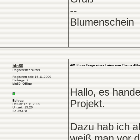
--
Blumenschein
bln80
AW: Kurze Frage eines Laien zum Thema Altb
Registrierter Nutzer
Registriert seit: 16.11.2009
Beiträge: 7
bln80: Offline
Hallo, es hande
Projekt.
Beitrag
Datum: 16.11.2009
Uhrzeit: 15:20
ID: 36370
Dazu hab ich al
weiß man vor d