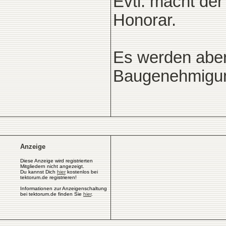
Evtl. macht der
Honorar.
Es werden aber
Baugenehmigu
Anzeige
Diese Anzeige wird registrierten
Mitgliedern nicht angezeigt.
Du kannst Dich
hier
kostenlos bei
tektorum.de registrieren!
Informationen zur Anzeigenschaltung
bei tektorum.de finden Sie
hier
.