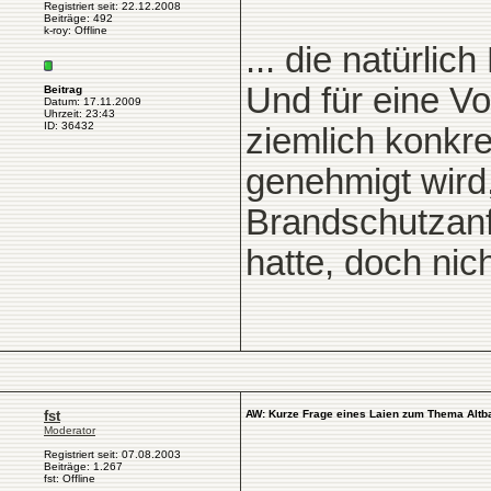
Registriert seit: 22.12.2008
Beiträge: 492
k-roy: Offline
... die natürlic
Und für eine V
Beitrag
Datum: 17.11.2009
Uhrzeit: 23:43
ID: 36432
ziemlich konkr
genehmigt wird
Brandschutzanfo
hatte, doch nich
fst
AW: Kurze Frage eines Laien zum Thema Altb
Moderator
Registriert seit: 07.08.2003
Beiträge: 1.267
fst: Offline