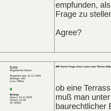
empfunden, als
Frage zu stelle
Agree?
k-roy
AW: Kurze Frage eines Laien zum Thema Altb
Registrierter Nutzer
Registriert seit: 22.12.2008
Beiträge: 492
k-roy: Offline
ob eine Terrass
muß man unter 
Beitrag
Datum: 16.11.2009
Uhrzeit: 21:49
ID: 36381
baurechtlicher 