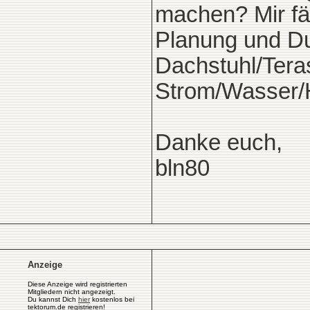
machen? Mir fäl
Planung und Du
Dachstuhl/Tera
Strom/Wasser/H
Danke euch,
bln80
Anzeige
Diese Anzeige wird registrierten
Mitgliedern nicht angezeigt.
Du kannst Dich
hier
kostenlos bei
tektorum.de registrieren!