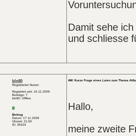
Voruntersuchun
Damit sehe ich 
und schliesse 
bln80
AW: Kurze Frage eines Laien zum Thema Altb
Registrierter Nutzer
Registriert seit: 16.11.2009
Beiträge: 7
bln80: Offline
Hallo,
Beitrag
Datum: 17.11.2009
Uhrzeit: 21:00
ID: 36424
meine zweite Fr