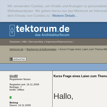
Wir verwenden Cookies, um Inhalte und Anzeigen zu personalisier
Websiteanalysen. Wir geben hierzu nur das Minimum an Informati
dem Einsatz von Cookies zu.
Weitere Details...
Startseite
|
Hilfe
|
Benutzerliste
|
Impressum/Datenschutz
|
tektorum.de
>
Bauherren & Auftraggeber
> Kurze Frage eines Laien zum Thema Alt
bln80
Kurze Frage eines Laien zum Thema
Registrierter Nutzer
Registriert seit: 16.11.2009
Beiträge: 7
bln80: Offline
Hallo,
Beitrag
Datum: 16.11.2009