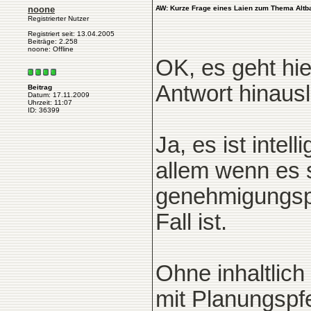
noone
AW: Kurze Frage eines Laien zum Thema Altb
Registrierter Nutzer
Registriert seit: 13.04.2005
Beiträge: 2.258
noone: Offline
OK, es geht hie
Antwort hinausl
Beitrag
Datum: 17.11.2009
Uhrzeit: 11:07
ID: 36399
Ja, es ist intel
allem wenn es 
genehmigungspf
Fall ist.
Ohne inhaltlich
mit Planungspfe