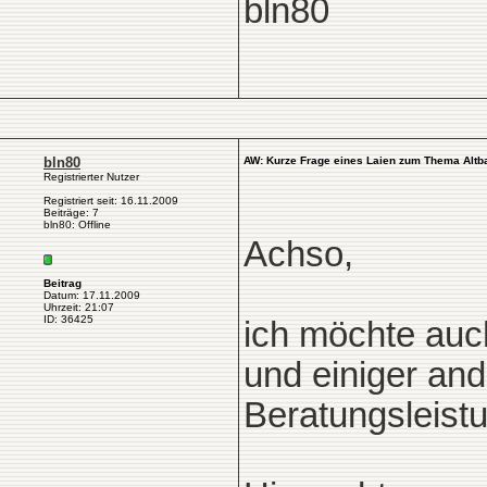
bln80
bln80
AW: Kurze Frage eines Laien zum Thema Altb
Registrierter Nutzer
Registriert seit: 16.11.2009
Beiträge: 7
bln80: Offline
Achso,
Beitrag
Datum: 17.11.2009
Uhrzeit: 21:07
ID: 36425
ich möchte auc
und einiger and
Beratungsleist