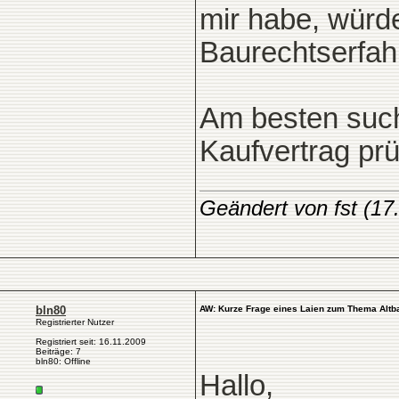
mir habe, würd
Baurechtserfah
Am besten such
Kaufvertrag prüf
Geändert von fst (1
bln80
AW: Kurze Frage eines Laien zum Thema Altb
Registrierter Nutzer
Registriert seit: 16.11.2009
Beiträge: 7
bln80: Offline
Hallo,