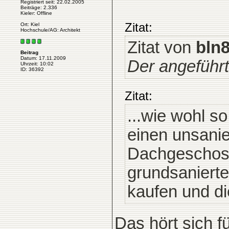
Registriert seit: 22.02.2005
Beiträge: 2.336
Kieler: Offline
Zitat:
Ort: Kiel
Hochschule/AG: Architekt
Zitat von
bln
Beitrag
Datum: 17.11.2009
Der angeführte
Uhrzeit: 10:02
ID: 36392
Zitat:
...wie wohl s
einen unsanie
Dachgeschoss
grundsanierte
kaufen und d
Das hört sich f