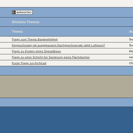
Ähnliche Themen
Thema
Au
Frage zum Thema Barrierefreiheit
Su
Eingeschossig mit ausgebautem Dachgeschoss-wie zählt Luftraum?
Sv
Frage zu Kosten eines Spezialbaus
Kl
Frage zu einer Schicht bei Sanierung eines Flachdaches
ne
Kurze Frage zur Archicad
Ch