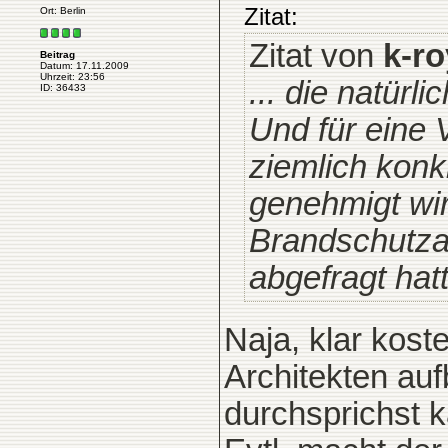
Zitat:
Ort: Berlin
Zitat von
k-ro
Beitrag
Datum: 17.11.2009
Uhrzeit: 23:56
... die natürli
ID: 36433
Und für eine 
ziemlich konk
genehmigt wir
Brandschutzan
abgefragt hatt
Naja, klar kos
Architekten au
durchsprichst k