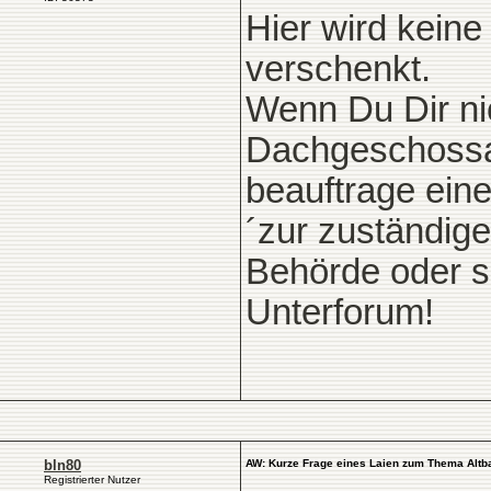
Hier wird kein
verschenkt.
Wenn Du Dir nic
Dachgeschossa
beauftrage ein
´zur zuständig
Behörde oder su
Unterforum!
bln80
AW: Kurze Frage eines Laien zum Thema Altb
Registrierter Nutzer