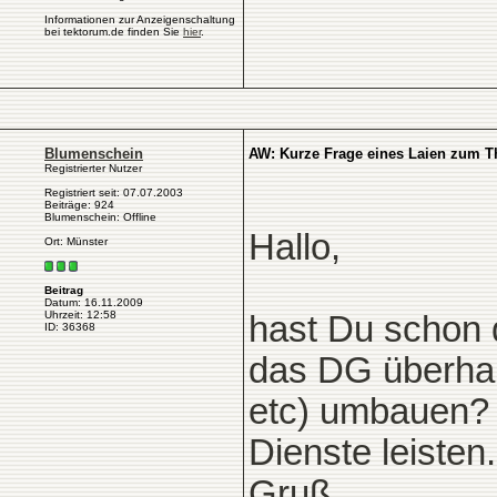
Informationen zur Anzeigenschaltung
bei tektorum.de finden Sie
hier
.
Blumenschein
AW: Kurze Frage eines Laien zum T
Registrierter Nutzer
Registriert seit: 07.07.2003
Beiträge: 924
Blumenschein: Offline
Hallo,
Ort: Münster
Beitrag
Datum: 16.11.2009
Uhrzeit: 12:58
hast Du schon d
ID: 36368
das DG überhau
etc) umbauen? S
Dienste leisten.
Gruß