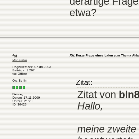
derartige Frag
etwa?
fst
AW: Kurze Frage eines Laien zum Thema Altb
Moderator
Registriert seit: 07.08.2003
Beiträge: 1.267
fst: Offline
Zitat:
Ort: Berlin
Zitat von
bln
Beitrag
Datum: 17.11.2009
Uhrzeit: 21:20
Hallo,
ID: 36426
meine zweite 