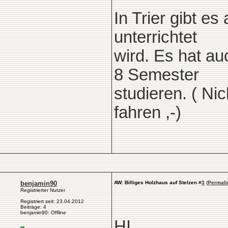
In Trier gibt e
unterrichtet
wird. Es hat a
8 Semester
studieren. ( Ni
fahren ,-)
benjamin90
AW: Billiges Holzhaus auf Stelzen
#
3
(
Permali
Registrierter Nutzer
Registriert seit: 23.04.2012
Beiträge: 4
benjamin90: Offline
HI