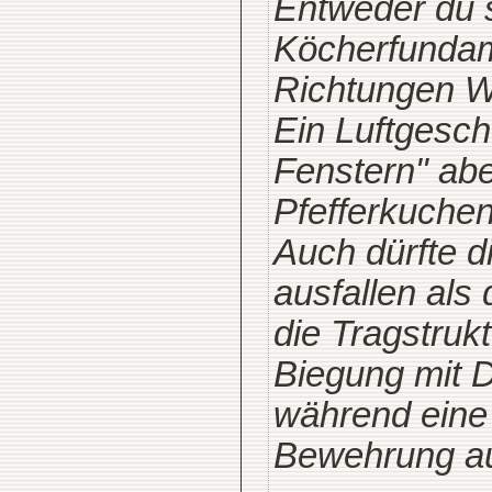
Entweder du s
Köcherfundame
Richtungen W
Ein Luftgescho
Fenstern" abe
Pfefferkuchen
Auch dürfte 
ausfallen al
die Tragstruk
Biegung mit 
während eine
Bewehrung auf