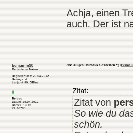
Achja, einen Tr
auch. Der ist n
benjamin90
AW: Billiges Holzhaus auf Stelzen
#
7
(
Permali
Registrierter Nutzer
Registriert seit: 23.04.2012
Beiträge: 4
benjamin90: Offline
Zitat:
Beitrag
Zitat von
per
Datum: 25.04.2012
Uhrzeit: 13:15
ID: 46700
So wie du das
schön.