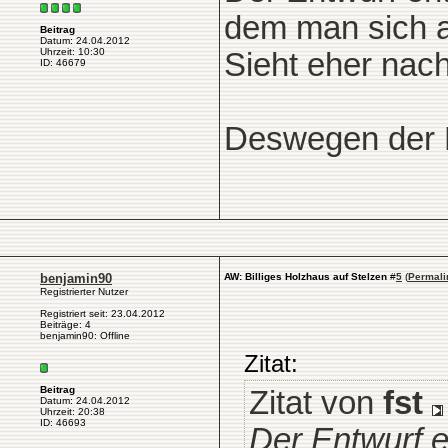
dem man sich a
Beitrag
Datum: 24.04.2012
Uhrzeit: 10:30
Sieht eher nac
ID: 46679
Deswegen der R
benjamin90
AW: Billiges Holzhaus auf Stelzen
#
5
(
Permali
Registrierter Nutzer
Registriert seit: 23.04.2012
Beiträge: 4
benjamin90: Offline
Zitat:
Beitrag
Zitat von
fst
Datum: 24.04.2012
Uhrzeit: 20:38
ID: 46693
Der Entwurf e