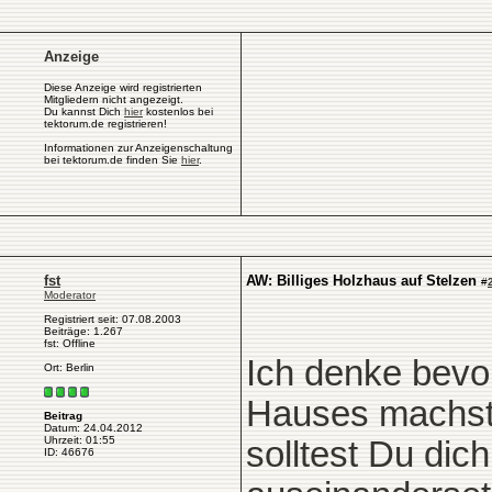
Anzeige
Diese Anzeige wird registrierten
Mitgliedern nicht angezeigt.
Du kannst Dich
hier
kostenlos bei
tektorum.de registrieren!
Informationen zur Anzeigenschaltung
bei tektorum.de finden Sie
hier
.
fst
AW: Billiges Holzhaus auf Stelzen
#
Moderator
Registriert seit: 07.08.2003
Beiträge: 1.267
fst: Offline
Ich denke bevo
Ort: Berlin
Hauses machst
Beitrag
Datum: 24.04.2012
Uhrzeit: 01:55
solltest Du dic
ID: 46676