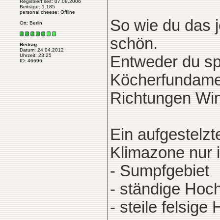
Registriert seit: 07.08.2006
Beiträge: 1.185
personal cheese: Offline
So wie du das j
Ort: Berlin
schön.
Beitrag
Datum: 24.04.2012
Uhrzeit: 23:25
Entweder du spa
ID: 46696
Köcherfundamen
Richtungen Win
Ein aufgestelz
Klimazone nur i
- Sumpfgebiet
- ständige Hoc
- steile felsige