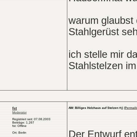
warum glaubst d
Stahlgerüst seh
ich stelle mir 
Stahlstelzen i
fst
AW: Billiges Holzhaus auf Stelzen
#
4
(
Permali
Moderator
Registriert seit: 07.08.2003
Beiträge: 1.267
fst: Offline
Der Entwurf ent
Ort: Berlin