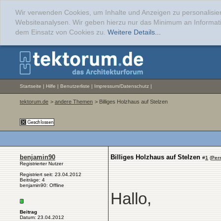
Wir verwenden Cookies, um Inhalte und Anzeigen zu personalisier
Websiteanalysen. Wir geben hierzu nur das Minimum an Informati
dem Einsatz von Cookies zu.
Weitere Details...
Startseite
|
Hilfe
|
Benutzerliste
|
Impressum/Datenschutz
|
tektorum.de
>
andere Themen
> Billiges Holzhaus auf Stelzen
benjamin90
Billiges Holzhaus auf Stelzen
#
1
(
Per
Registrierter Nutzer
Registriert seit: 23.04.2012
Beiträge: 4
benjamin90: Offline
Hallo,
Beitrag
Datum: 23.04.2012