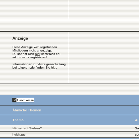
Anzeige
Diese Anzeige wird registrierten
Mitgliedern nicht angezeigt.
Du kannst Dich
hier
kostenlos bei
tektorum.de registrieren!
Informationen zur Anzeigenschaltung
bei tektorum.de finden Sie
hier
.
Ähnliche Themen
Thema
Au
Häuser auf Stelzen?
So
holzhaus
co