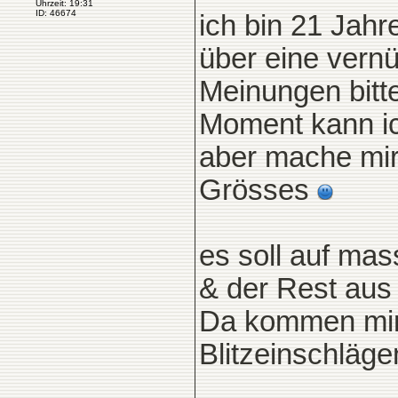
Uhrzeit: 19:31
ID: 46674
ich bin 21 Jah
über eine vernü
Meinungen bitt
Moment kann ic
aber mache mi
Grösses
es soll auf mas
& der Rest aus H
Da kommen mir 
Blitzeinschläge