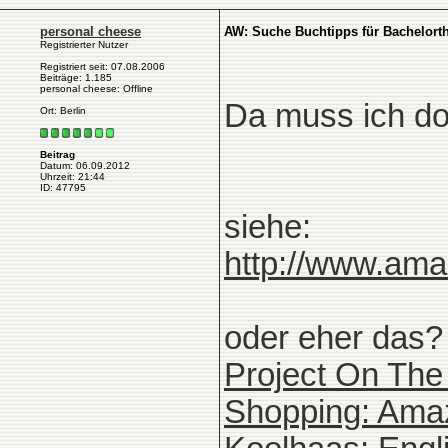
personal cheese
AW: Suche Buchtipps für Bachelort
Registrierter Nutzer
Registriert seit: 07.08.2006
Beiträge: 1.185
personal cheese: Offline
Da muss ich do
Ort: Berlin
Beitrag
Datum: 06.09.2012
Uhrzeit: 21:44
ID: 47795
siehe:
http://www.ama
oder eher das?
Project On The
Shopping: Amaz