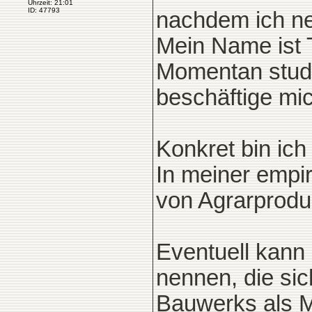
Uhrzeit: 21:01
ID: 47793
nachdem ich neu
Mein Name ist 
Momentan studi
beschäftige mic
Konkret bin ich
In meiner empi
von Agrarprodu
Eventuell kann 
nennen, die sic
Bauwerks als M