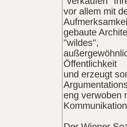
"verkaufen" Ihr
vor allem mit 
Aufmerksamkei
gebaute Archite
"wildes",
außergewöhnlic
Öffentlichkeit
und erzeugt som
Argumentationsl
eng verwoben m
Kommunikation
Der Wiener Soz