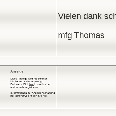
Vielen dank sc
mfg Thomas
Anzeige
Diese Anzeige wird registrierten
Mitgliedern nicht angezeigt.
Du kannst Dich
hier
kostenlos bei
tektorum.de registrieren!
Informationen zur Anzeigenschaltung
bei tektorum.de finden Sie
hier
.