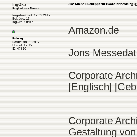
IngÖko
AW: Suche Buchtipps für Bachelorthesis
#
5
(
P
Registrierter Nutzer
Registriert seit: 27.02.2012
Beiträge: 17
IngÖko: Offline
Amazon.de
Beitrag
Datum: 08.09.2012
Uhrzeit: 17:15
ID: 47816
Jons Messedat
Corporate Archi
[Englisch] [Ge
Corporate Archi
Gestaltung vo