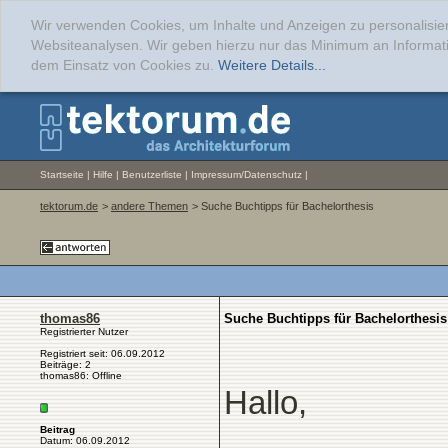
Wir verwenden Cookies, um Inhalte und Anzeigen zu personalisier
Websiteanalysen. Wir geben hierzu nur das Minimum an Informati
dem Einsatz von Cookies zu.
Weitere Details...
Startseite
|
Hilfe
|
Benutzerliste
|
Impressum/Datenschutz
|
tektorum.de
>
andere Themen
> Suche Buchtipps für Bachelorthesis
thomas86
Suche Buchtipps für Bachelorthesis
Registrierter Nutzer
Registriert seit: 06.09.2012
Beiträge: 2
thomas86: Offline
Hallo,
Beitrag
Datum: 06.09.2012