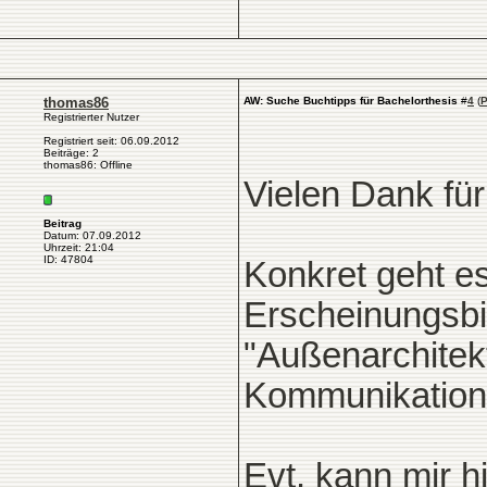
thomas86
AW: Suche Buchtipps für Bachelorthesis
#
4
(
P
Registrierter Nutzer
Registriert seit: 06.09.2012
Beiträge: 2
thomas86: Offline
Vielen Dank für 
Beitrag
Datum: 07.09.2012
Uhrzeit: 21:04
ID: 47804
Konkret geht e
Erscheinungsbi
"Außenarchitekt
Kommunikation
Evt. kann mir h