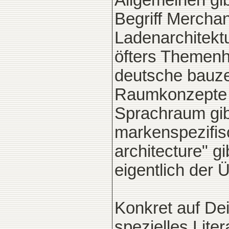
Allgemeinen gib
Begriff Merchan
Ladenarchitektu
öfters Themenh
deutsche bauzei
Raumkonzepte i
Sprachraum gib
markenspezifis
architecture" g
eigentlich der Ü
Konkret auf De
spezielles Lite