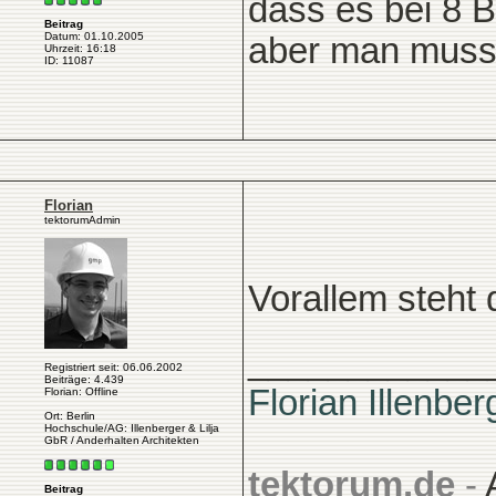
dass es bei 8 B
Beitrag
Datum: 01.10.2005
aber man muss j
Uhrzeit: 16:18
ID: 11087
Florian
tektorumAdmin
Vorallem steht 
____________
Registriert seit: 06.06.2002
Beiträge: 4.439
Florian Illenber
Florian: Offline
Ort: Berlin
Hochschule/AG: Illenberger & Lilja
GbR / Anderhalten Architekten
tektorum.de
-
Beitrag