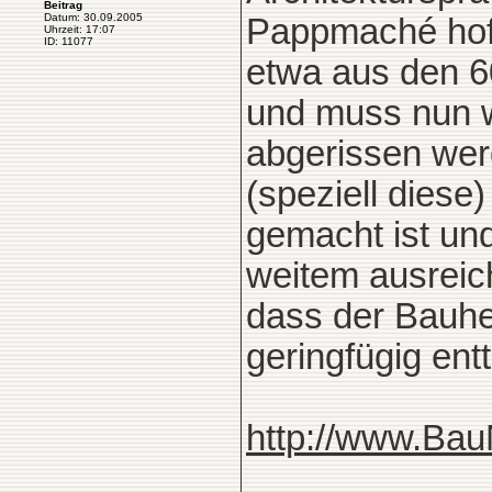
Beitrag
Datum: 30.09.2005
Pappmaché hoff
Uhrzeit: 17:07
ID: 11077
etwa aus den 6
und muss nun w
abgerissen wer
(speziell diese)
gemacht ist un
weitem ausreich
dass der Bauhe
geringfügig entt
http://www.Ba