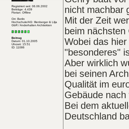
Registriert seit: 06.06.2002
nicht machbar 
Beiträge: 4.439
Florian: Offline
Mit der Zeit w
Ort: Berlin
Hochschule/AG: Illenberger & Lilja
GbR / Anderhalten Architekten
beim nächsten
Beitrag
Wobei das hier
Datum: 01.10.2005
Uhrzeit: 15:51
ID: 11086
"besonderes" is
Aber wirklich w
bei seinen Arch
Qualität im eu
Gebäude nach w
Bei dem aktuell
Deutschland bal