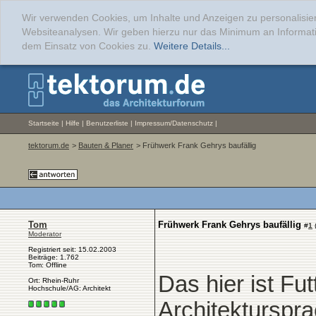
Wir verwenden Cookies, um Inhalte und Anzeigen zu personalisier
Websiteanalysen. Wir geben hierzu nur das Minimum an Informati
dem Einsatz von Cookies zu.
Weitere Details...
Startseite
|
Hilfe
|
Benutzerliste
|
Impressum/Datenschutz
|
tektorum.de
>
Bauten & Planer
> Frühwerk Frank Gehrys baufällig
Tom
Frühwerk Frank Gehrys baufällig
#
1
Moderator
Registriert seit: 15.02.2003
Beiträge: 1.762
Tom: Offline
Das hier ist Futt
Ort: Rhein-Ruhr
Hochschule/AG: Architekt
Architekturspra