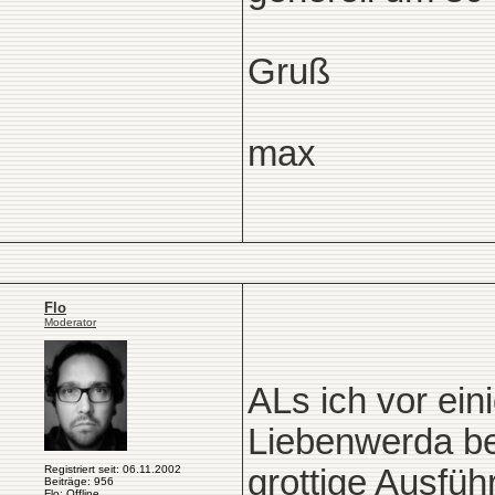
Gruß
max
Flo
Moderator
ALs ich vor ei
Liebenwerda bes
Registriert seit: 06.11.2002
grottige Ausführ
Beiträge: 956
Flo: Offline