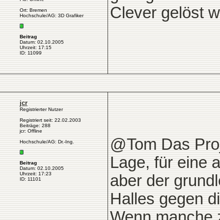
Clever gelöst w
Ort: Bremen
Hochschule/AG: 3D Grafiker
Beitrag
Datum: 02.10.2005
Uhrzeit: 17:15
ID: 11099
jcr
Registrierter Nutzer
Registriert seit: 22.02.2003
Beiträge: 288
jcr: Offline
@Tom Das Proje
Hochschule/AG: Dr.-Ing.
Lage, für eine
Beitrag
Datum: 02.10.2005
Uhrzeit: 17:23
aber der grundl
ID: 11101
Halles gegen 
Wenn manche ze