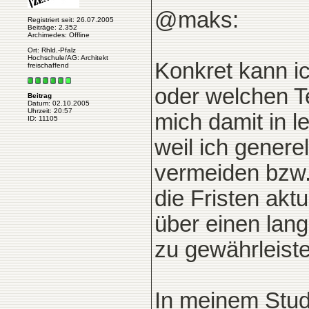
@maks:
Registriert seit: 26.07.2005
Beiträge: 2.352
Archimedes: Offline
Ort: Rhld.-Pfalz
Hochschule/AG: Architekt
Konkret kann ic
freischaffend
oder welchen Te
Beitrag
Datum: 02.10.2005
Uhrzeit: 20:57
mich damit in l
ID: 11105
weil ich genere
vermeiden bzw.
die Fristen akt
über einen lang
zu gewährleist
In meinem Stud