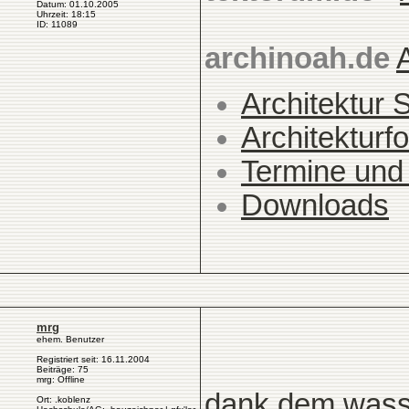
Datum: 01.10.2005
Uhrzeit: 18:15
ID: 11089
archinoah.de
Architektur 
Architekturfo
Termine und
Downloads
mrg
ehem. Benutzer
Registriert seit: 16.11.2004
Beiträge: 75
mrg: Offline
dank dem wasse
Ort: .koblenz