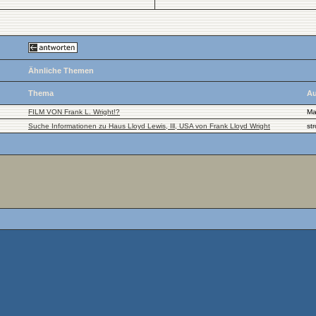
Ähnliche Themen
Thema
Au
FILM VON Frank L. Wright!?
Ma
Suche Informationen zu Haus Lloyd Lewis, Ill, USA von Frank Lloyd Wright
st