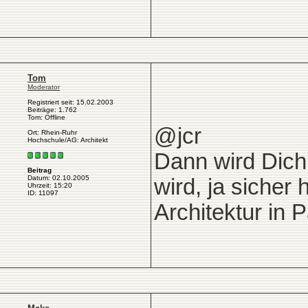
Tom
Moderator
Registriert seit: 15.02.2003
Beiträge: 1.762
Tom: Offline
@jcr
Ort: Rhein-Ruhr
Hochschule/AG: Architekt
Dann wird Dich 
Beitrag
Datum: 02.10.2005
wird, ja sicher
Uhrzeit: 15:20
ID: 11097
Architektur in P