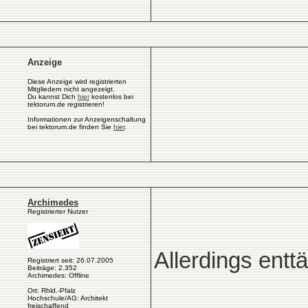
Anzeige
Diese Anzeige wird registrierten
Mitgliedern nicht angezeigt.
Du kannst Dich
hier
kostenlos bei
tektorum.de registrieren!
Informationen zur Anzeigenschaltung
bei tektorum.de finden Sie
hier
.
Archimedes
Registrierter Nutzer
Allerdings entt
Registriert seit: 26.07.2005
Beiträge: 2.352
Archimedes: Offline
Ort: Rhld.-Pfalz
Hochschule/AG: Architekt
freischaffend