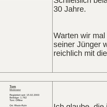
Schließlich bel
30 Jahre.
Warten wir mal
seiner Jünger w
reichlich mit d
Tom
Moderator
Registriert seit: 15.02.2003
Beiträge: 1.762
Tom: Offline
Ich glaube, die
Ort: Rhein-Ruhr