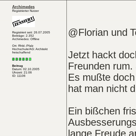
Archimedes
Registrierter Nutzer
@Florian und 
Registriert seit: 26.07.2005
Beiträge: 2.352
Archimedes: Offline
Ort: Rhld.-Pfalz
Hochschule/AG: Architekt
Jetzt hackt doc
freischaffend
Freunden rum.
Beitrag
Datum: 02.10.2005
Uhrzeit: 21:06
Es mußte doch l
ID: 11106
hat man nicht d
Ein bißchen fri
Ausbesserungsa
lange Freude an