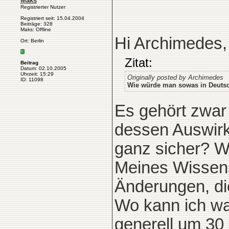
Maks
Registrierter Nutzer
Registriert seit: 15.04.2004
Beiträge: 328
Maks: Offline
Hi Archimedes,
Ort: Berlin
Zitat:
Beitrag
Datum: 02.10.2005
Uhrzeit: 15:29
Originally posted by Archimedes
ID: 11098
Wie würde man sowas in Deutsch
Es gehört zwar
dessen Auswirku
ganz sicher? W
Meines Wissens
Änderungen, die
Wo kann ich wa
generell um 30