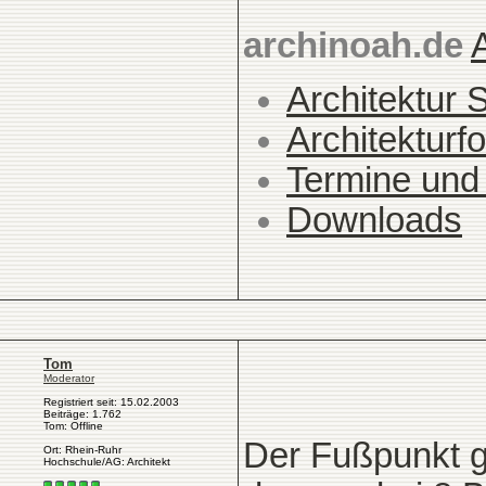
archinoah.de
Architektur 
Architekturfo
Termine und
Downloads
Tom
Moderator
Registriert seit: 15.02.2003
Beiträge: 1.762
Tom: Offline
Der Fußpunkt g
Ort: Rhein-Ruhr
Hochschule/AG: Architekt