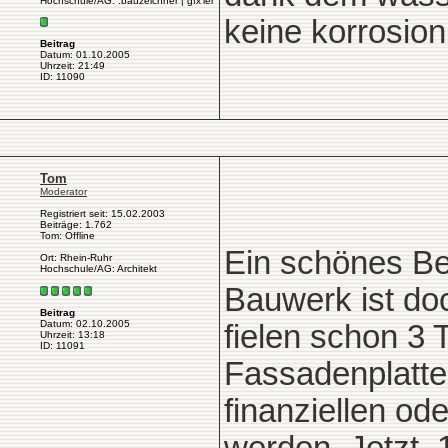
Hochschule/AG: .bauzeichner | gfx'ler
keine korrosio
Beitrag
Datum: 01.10.2005
Uhrzeit: 21:49
ID: 11090
Tom
Moderator
Registriert seit: 15.02.2003
Beiträge: 1.762
Tom: Offline
Ein schönes Be
Ort: Rhein-Ruhr
Hochschule/AG: Architekt
Bauwerk ist doc
Beitrag
Datum: 02.10.2005
fielen schon 3
Uhrzeit: 13:18
ID: 11091
Fassadenplatte
finanziellen od