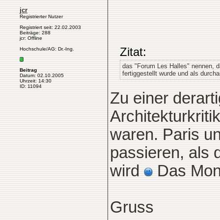
jcr
Registrierter Nutzer
Registriert seit: 22.02.2003
Beiträge: 288
jcr: Offline
Zitat:
Hochschule/AG: Dr.-Ing.
das "Forum Les Halles" nennen, da
Beitrag
fertiggestellt wurde und als durcha
Datum: 02.10.2005
Uhrzeit: 14:30
ID: 11094
Zu einer derar
Architekturkrit
waren. Paris u
passieren, als 
wird
Das Mons
Gruss