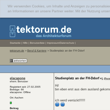
Wir verwenden Cookies, um Inhalte und Anzeigen zu personalisie
an Informationen an unsere Partner weiter. Mit der Nutzung uns
Startseite
|
Hilfe
|
Benutzerliste
|
Impressum/Datenschutz
|
tektorum.de
>
Beruf & Karriere
> Studienplatz an der FH-Ddorf
elacapone
Studienplatz an der FH-Ddorf
#
1
(
Per
ehem. Benutzer
Hi!
Registriert seit: 27.02.2005
bin eben erst aus dem ausland gekomme
Beiträge: 66
elacapone: Offline
Ort: Aachen
ich werd verrückt!!!!!!
Beitrag