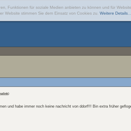
ren, Funktionen für soziale Medien anbieten zu können und für Websi
erer Website stimmen Sie dem Einsatz von Cookies zu.
Weitere Details..
malink
)
n und habe immer noch keine nachricht von ddorf!!! Bin extra früher geflog