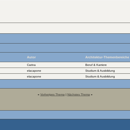
Autor
Architektur-Themenbereiche
Carina
Beruf & Karriere
elacapone
Studium & Ausbildung
elacapone
Studium & Ausbildung
«
Vorheriges Thema
|
Nächstes Thema
»