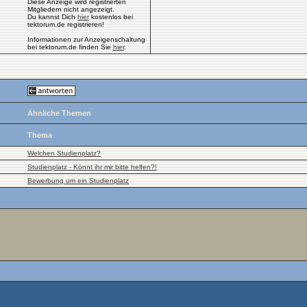
Diese Anzeige wird registrierten
Mitgliedern nicht angezeigt.
Du kannst Dich
hier
kostenlos bei
tektorum.de registrieren!
Informationen zur Anzeigenschaltung
bei tektorum.de finden Sie
hier
.
Ähnliche Themen
Thema
Welchen Studienplatz?
Studienplatz - Könnt ihr mir bitte helfen?!
Bewerbung um ein Studienplatz