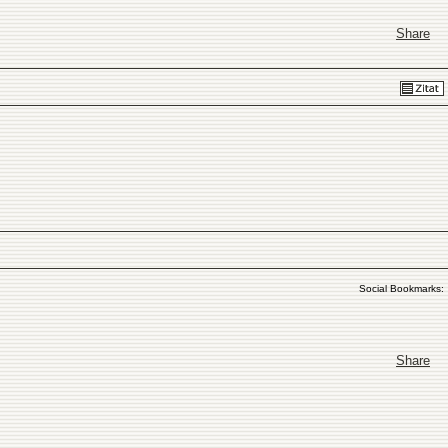
Share
Social Bookmarks:
Share