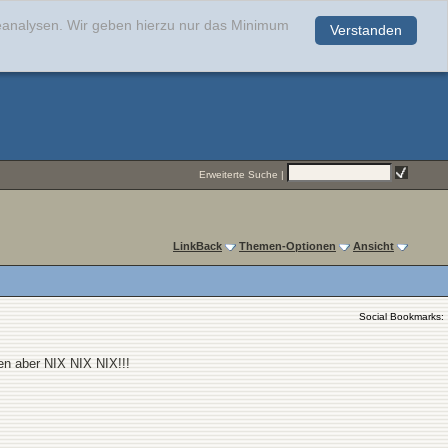
teanalysen. Wir geben hierzu nur das Minimum
Verstanden
.
Erweiterte Suche
|
LinkBack
Themen-Optionen
Ansicht
Social Bookmarks:
en aber NIX NIX NIX!!!