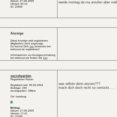
Datum: 27.08.2005
werde montag da ma anrufen aber vielle
Uhrzeit: 00:13
ID: 10699
Anzeige
Diese Anzeige wird registrierten
Mitgliedern nicht angezeigt.
Du kannst Dich
hier
kostenlos bei
tektorum.de registrieren!
Informationen zur Anzeigenschaltung
bei tektorum.de finden Sie
hier
.
secretgarden
Registrierter Nutzer
was willste denn wissen???
Registriert seit: 06.06.2004
mach dich doch nicht so verrückt...... :
Beiträge: 266
secretgarden: Offline
Ort: hamburg
Beitrag
Datum: 27.08.2005
Uhrzeit: 17:41
ID: 10706