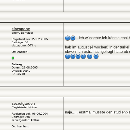
elacapone
ehem. Benutzer
..ich wünschte ich könnte cool b
Registriert seit: 27.02.2005
Beiträge: 66
elacapone: Offline
hab im august (4 wochen) in der türkei 
obwohl ich extra nachgefragt hatte ob 
Ort: Aachen
Beitrag
Datum: 27.08.2005
Uhrzeit: 20:40
ID: 10710
secretgarden
Registrierter Nutzer
naja..... erstmal musste den studienpla
Registriert seit: 06.06.2004
Beiträge: 266
secretgarden: Offline
Ort: hamburg