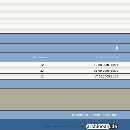
Antworten
Letzter Beitrag
12
13.08.2006
16:01
23
03.09.2005
15:08
13
17.06.2005
11:21
tektorum.de
-
Archiv
-
Nach oben
tektorum.de ist ein Projekt von