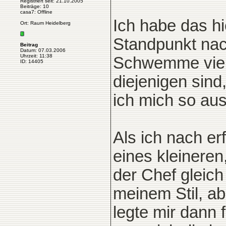
Registriert seit: 21.10.2005
Beiträge: 10
casa7: Offline
Ich habe das hi
Ort: Raum Heidelberg
Standpunkt nac
Beitrag
Datum: 07.03.2006
Uhrzeit: 11:38
Schwemme viel
ID: 14405
diejenigen sind
ich mich so aus
Als ich nach er
eines kleineren
der Chef gleic
meinem Stil, abe
legte mir dann 