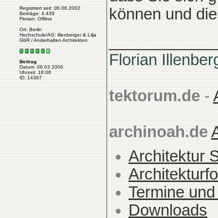
Registriert seit: 06.06.2002
können und die
Beiträge: 4.439
Florian: Offline
Ort: Berlin
Hochschule/AG: Illenberger & Lilja
____________
GbR / Anderhalten Architekten
Florian Illenber
Beitrag
Datum: 06.03.2006
Uhrzeit: 18:08
ID: 14387
tektorum.de
-
archinoah.de
Architektur 
Architekturfo
Termine und
Downloads