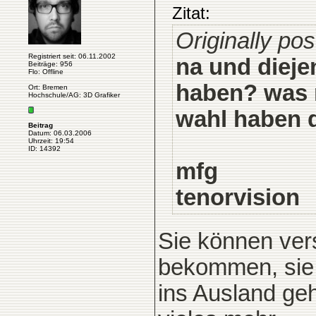
Zitat:
Originally pos
Registriert seit: 06.11.2002
na und dieje
Beiträge: 956
Flo: Offline
haben? was 
Ort: Bremen
Hochschule/AG: 3D Grafiker
wahl haben 
Beitrag
Datum: 06.03.2006
Uhrzeit: 19:54
ID: 14392
mfg
tenorvision
Sie können ver
bekommen, sie 
ins Ausland ge