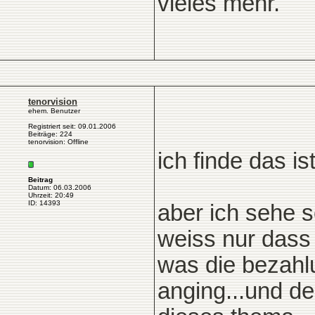
vieles mehr.
tenorvision
ehem. Benutzer
Registriert seit: 09.01.2006
Beiträge: 224
tenorvision: Offline
ich finde das is
Beitrag
Datum: 06.03.2006
Uhrzeit: 20:49
ID: 14393
aber ich sehe s
weiss nur dass
was die bezahl
anging...und de