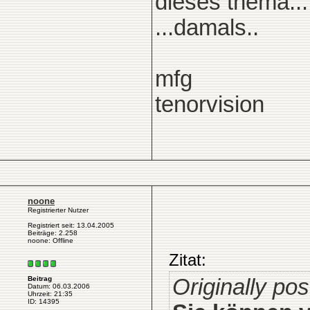
dieses thema...
...damals..
mfg
tenorvision
noone
Registrierter Nutzer
Registriert seit: 13.04.2005
Beiträge: 2.258
noone: Offline
Zitat:
Originally pos
Beitrag
Datum: 06.03.2006
Uhrzeit: 21:35
ID: 14395