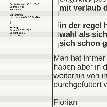
Registriert seit: 06.11.2002
mit verlaub 
Beiträge: 956
Flo: Offline
Ort: Bremen
Hochschule/AG: 3D Grafiker
in der regel
Beitrag
Datum: 06.03.2006
wahl als sic
Uhrzeit: 19:00
ID: 14389
sich schon 
Man hat immer 
haben aber in d
weiterhin von ih
durchgefüttert 
Florian