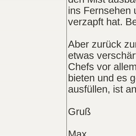
ins Fernsehen u
verzapft hat. B
Aber zurück zu
etwas verschärf
Chefs vor alle
bieten und es g
ausfüllen, ist a
Gruß
Max