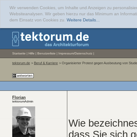
Wir verwenden Cookies, um Inhalte und Anzeigen zu personalisier
Websiteanalysen. Wir geben hierzu nur das Minimum an Informati
dem Einsatz von Cookies zu.
Weitere Details...
Startseite
|
Hilfe
|
Benutzerliste
|
Impressum/Datenschutz
|
tektorum.de
>
Beruf & Karriere
> Organisierter Protest gegen Ausbeutung von Stud
Florian
tektorumAdmin
Wie bezeichnes
dass Sie sich g