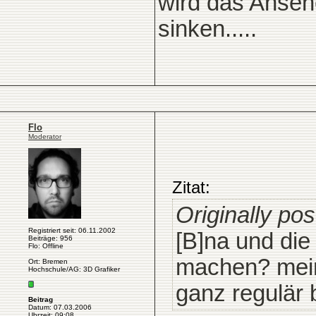
wird das Ansehe
sinken.....
Flo
Moderator
Zitat:
Originally po
Registriert seit: 06.11.2002
[B]na und die
Beiträge: 956
Flo: Offline
machen? meins
Ort: Bremen
Hochschule/AG: 3D Grafiker
ganz regulär
Beitrag
Datum: 07.03.2006
Uhrzeit: 09:08