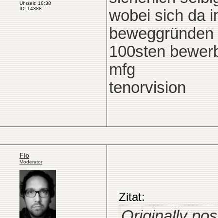
Uhrzeit: 18:38
ID: 14388
wobei sich da 
beweggründen st
100sten bewerbu
mfg
tenorvision
Flo
Moderator
Zitat:
Originally pos