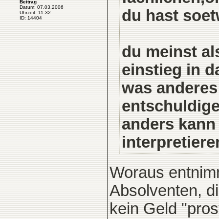
Beitrag
Datum: 07.03.2006
du hast soe
Uhrzeit: 11:32
ID: 14404
du meinst al
einstieg in d
was anderes
entschuldige
anders kann 
interpretieren
Woraus entnimms
Absolventen, d
kein Geld "pros