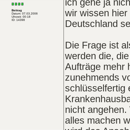
ich gehe ja nic
wir wissen hier
Beitrag
Datum: 07.03.2006
Uhrzeit: 00:18
ID: 14398
Deutschland se
Die Frage ist a
werden die, die
Aufträge mehr 
zunehmends vo
schlüsselfertig
Krankenhausbau
nicht angehen.
alles machen w