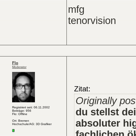
mfg
tenorvision
Flo
Moderator
Zitat:
Originally pos
Registriert seit: 06.11.2002
du stellst de
Beiträge: 956
Flo: Offline
absoluter hi
Ort: Bremen
Hochschule/AG: 3D Grafiker
fachlichen,ö