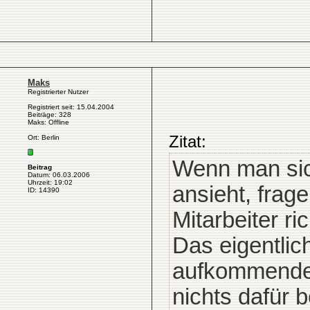
Maks
Registrierter Nutzer
Registriert seit: 15.04.2004
Beiträge: 328
Maks: Offline
Zitat:
Ort: Berlin
Wenn man sich
Beitrag
Datum: 06.03.2006
Uhrzeit: 19:02
ansieht, frage
ID: 14390
Mitarbeiter ri
Das eigentlic
aufkommenden
nichts dafür 