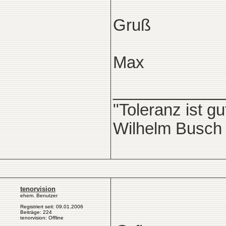
Gruß
Max
____________
"Toleranz ist g
Wilhelm Busch
tenorvision
ehem. Benutzer
Registriert seit: 09.01.2006
Beiträge: 224
tenorvision: Offline