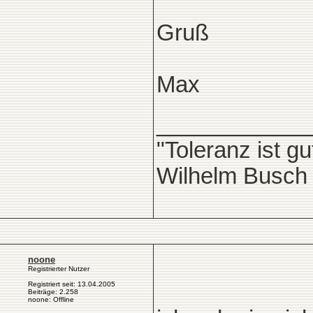
Gruß
Max
____________
"Toleranz ist g
Wilhelm Busch
noone
Registrierter Nutzer
Registriert seit: 13.04.2005
Beiträge: 2.258
noone: Offline