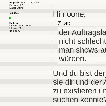
Registriert seit: 15.04.2004
Beiträge: 328
Maks: Offline
Hi noone,
Ort: Berlin
Zitat:
Beitrag
Datum: 06.03.2006
Uhrzeit: 21:41
der Auftragsl
ID: 14396
nicht schlech
man shows au
würden.
Und du bist der
sie dir und der 
zu existieren u
suchen könnte