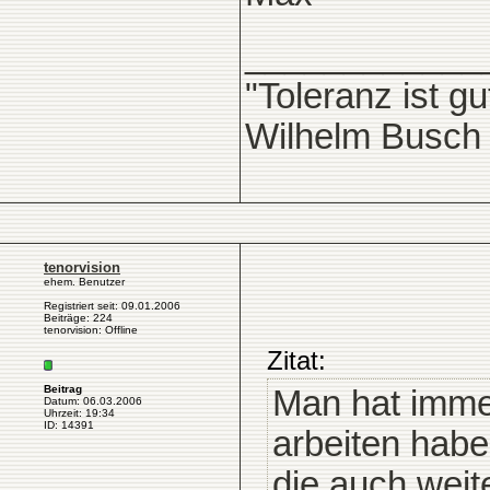
____________
"Toleranz ist g
Wilhelm Busch
tenorvision
ehem. Benutzer
Registriert seit: 09.01.2006
Beiträge: 224
tenorvision: Offline
Zitat:
Beitrag
Man hat imme
Datum: 06.03.2006
Uhrzeit: 19:34
ID: 14391
arbeiten habe
die auch weit