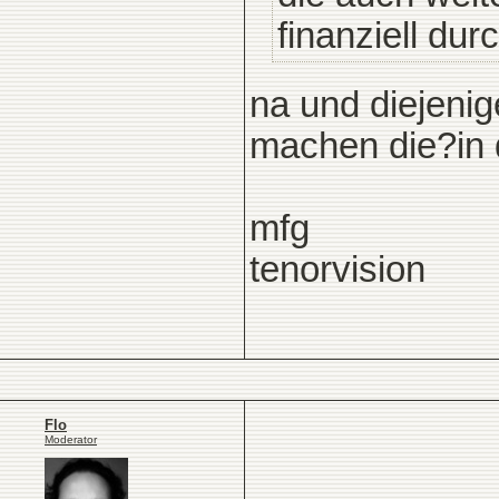
finanziell dur
na und diejeni
machen die?in 
mfg
tenorvision
Flo
Moderator