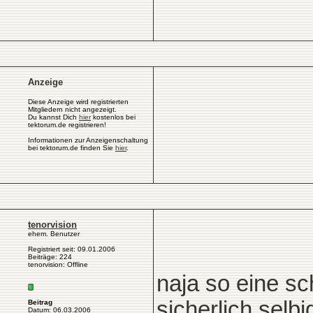
Anzeige
Diese Anzeige wird registrierten
Mitgliedern nicht angezeigt.
Du kannst Dich
hier
kostenlos bei
tektorum.de registrieren!
Informationen zur Anzeigenschaltung
bei tektorum.de finden Sie
hier
.
tenorvision
ehem. Benutzer
Registriert seit: 09.01.2006
Beiträge: 224
tenorvision: Offline
naja so eine sc
sicherlich selbi
Beitrag
Datum: 06.03.2006