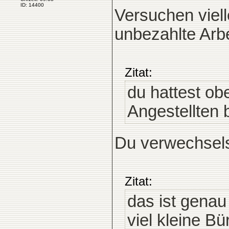
ID: 14400
Versuchen viell
unbezahlte Arbe
Zitat:
du hattest o
Angestellten b
Du verwechsels
Zitat:
das ist genau
viel kleine Bü