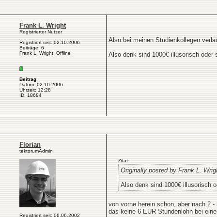
Frank L. Wright
Registrierter Nutzer
Also bei meinen Studienkollegen verlä
Registriert seit: 02.10.2006
Beiträge: 6
Frank L. Wright: Offline
Also denk sind 1000€ illusorisch oder 
Beitrag
Datum: 02.10.2006
Uhrzeit: 12:28
ID: 18684
Florian
tektorumAdmin
Zitat:
Originally posted by Frank L. Wrig
Also denk sind 1000€ illusorisch o
von vorne herein schon, aber nach 2 - 
das keine 6 EUR Stundenlohn bei eine
Registriert seit: 06.06.2002