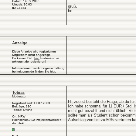
Datum: 14.09.2006
Uhrzeit: 16:03
gruß,
ID: 18384
bo
Anzeige
Diese Anzeige wird registrierten
Mitgliedern nicht angezeigt.
Du kannst Dich
hier
kostenlos bei
tektorum.de registrieren!
Informationen zur Anzeigenschaltung
bei tektorum.de finden Sie
hier
.
Tobias
Moderator
Hi, zuerst besteht die Frage, ab du f
Registriert seit: 17.07.2003
Ich habe schonmal für 11 EUR / Std. i
Beiträge: 930
Tobias: Offline
recht gut bezahlt und nicht üblich. V
sollte man als Student schon bekommen
Ort: NRW
Aufschlag von bis zu 50% vertreten ka
Hochschule/AG: Projektentwickler /
Architekt