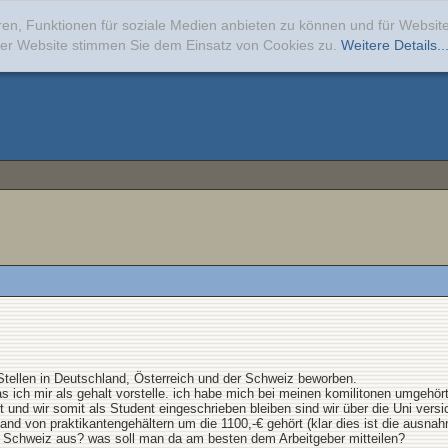
ren, Funktionen für soziale Medien anbieten zu können und für Websi
erer Website stimmen Sie dem Einsatz von Cookies zu.
Weitere Details..
Stellen in Deutschland, Österreich und der Schweiz beworben.
as ich mir als gehalt vorstelle. ich habe mich bei meinen komilitonen umgehör
t und wir somit als Student eingeschrieben bleiben sind wir über die Uni versich
land von praktikantengehältern um die 1100,-€ gehört (klar dies ist die ausna
er Schweiz aus? was soll man da am besten dem Arbeitgeber mitteilen?