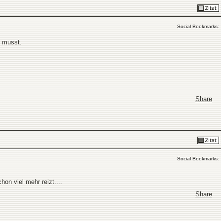
Social Bookmarks:
n musst.
Share
Social Bookmarks:
on viel mehr reizt....
Share