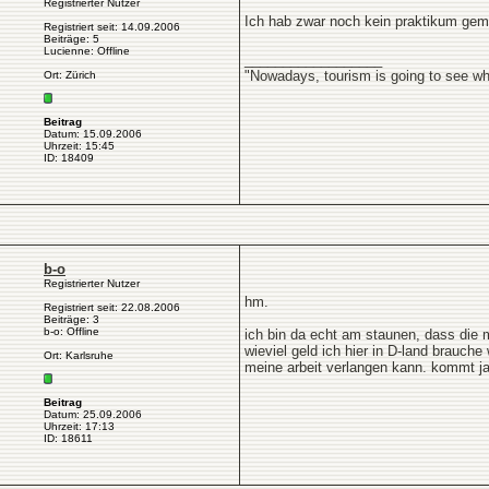
Registrierter Nutzer
Ich hab zwar noch kein praktikum gem
Registriert seit: 14.09.2006
Beiträge: 5
Lucienne: Offline
__________________
"Nowadays, tourism is going to see w
Ort: Zürich
Beitrag
Datum: 15.09.2006
Uhrzeit: 15:45
ID: 18409
b-o
Registrierter Nutzer
hm.
Registriert seit: 22.08.2006
Beiträge: 3
b-o: Offline
ich bin da echt am staunen, dass die 
wieviel geld ich hier in D-land brauche
Ort: Karlsruhe
meine arbeit verlangen kann. kommt ja
Beitrag
Datum: 25.09.2006
Uhrzeit: 17:13
ID: 18611