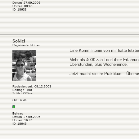
Datum: 27.09.2006
Uhrzeit: 08:46
ID: 18633
SoNici
Registrierter Nutzer
Eine Kommilitonin von mir hatte letzt
Mehr als 400€ zahlt dort ihrer Erfahru
Überstunden, plus Wochenende.
Jetzt macht sie ihr Praktikum - Überra
Registriert seit: 08.12.2003
Beiträge: 160
SoNici: Offline
Ort: BaWü
Beitrag
Datum: 27.09.2006
Uhrzeit: 16:44
ID: 18645