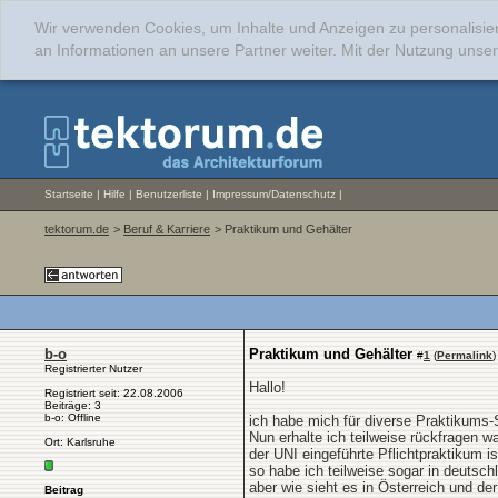
Wir verwenden Cookies, um Inhalte und Anzeigen zu personalisie
an Informationen an unsere Partner weiter. Mit der Nutzung uns
Startseite
|
Hilfe
|
Benutzerliste
|
Impressum/Datenschutz
|
tektorum.de
>
Beruf & Karriere
> Praktikum und Gehälter
b-o
Praktikum und Gehälter
#
1
(
Permalink
)
Registrierter Nutzer
Hallo!
Registriert seit: 22.08.2006
Beiträge: 3
b-o: Offline
ich habe mich für diverse Praktikums-
Nun erhalte ich teilweise rückfragen w
Ort: Karlsruhe
der UNI eingeführte Pflichtpraktikum is
so habe ich teilweise sogar in deutsch
aber wie sieht es in Österreich und d
Beitrag