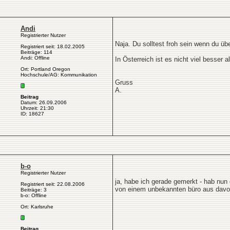
Andi
Registrierter Nutzer
Naja. Du solltest froh sein wenn du 
Registriert seit: 18.02.2005
Beiträge: 114
Andi: Offline
In Österreich ist es nicht viel besser
Ort: Portland Oregon
Hochschule/AG: Kommunikation
Gruss
A.
Beitrag
Datum: 26.09.2006
Uhrzeit: 21:30
ID: 18627
b-o
Registrierter Nutzer
ja, habe ich gerade gemerkt - hab nun
Registriert seit: 22.08.2006
von einem unbekannten büro aus davos 
Beiträge: 3
b-o: Offline
Ort: Karlsruhe
Beitrag