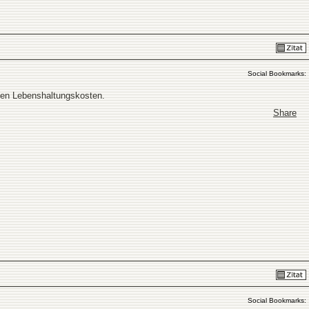
Social Bookmarks:
hen Lebenshaltungskosten.
Share
Social Bookmarks: