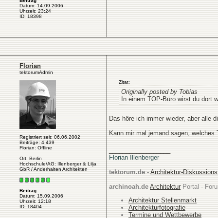
Beitrag
Datum: 14.09.2006
Uhrzeit: 23:24
ID: 18398
Florian
tektorumAdmin
Zitat:
Originally posted by Tobias
In einem TOP-Büro wirst du dort w
Das höre ich immer wieder, aber alle 
Kann mir mal jemand sagen, welches T
Registriert seit: 06.06.2002
Beiträge: 4.439
Florian: Offline
__________________
Florian Illenberger
Ort: Berlin
Hochschule/AG: Illenberger & Lilja
GbR / Anderhalten Architekten
tektorum.de
-
Architektur-Diskussion
archinoah.de
Architektur
Portal - Foru
Beitrag
Datum: 15.09.2006
Architektur Stellenmarkt
Uhrzeit: 12:18
Architekturfotografie
ID: 18404
Termine und Wettbewerbe