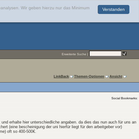
teanalysen. Wir geben hierzu nur das Minimum
Verstanden
.
Erweiterte Suche
|
LinkBack
Themen-Optionen
Ansicht
Social Bookmarks:
t und erhalte hier unterschiedliche angaben. da dies das nun auch für uns an
ert (eine bescheinigung der uni hierfür liegt für den arbeitgeber vor)
hme) oft so 400-500€.