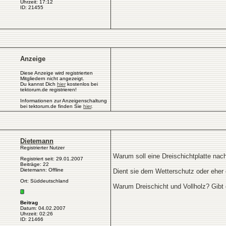
Uhrzeit: 17:12
ID: 21455
Anzeige
Diese Anzeige wird registrierten
Mitgliedern nicht angezeigt.
Du kannst Dich
hier
kostenlos bei
tektorum.de registrieren!
Informationen zur Anzeigenschaltung
bei tektorum.de finden Sie
hier
.
Dietemann
Registrierter Nutzer
Warum soll eine Dreischichtplatte na
Registriert seit: 29.01.2007
Beiträge: 22
Dietemann: Offline
Dient sie dem Wetterschutz oder eher 
Ort: Süddeutschland
Warum Dreischicht und Vollholz? Gibt 
Beitrag
Datum: 04.02.2007
Uhrzeit: 02:26
ID: 21466