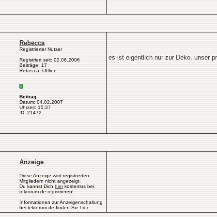
Rebecca
Registrierter Nutzer
es ist eigentlich nur zur Deko. unser 
Registriert seit: 02.06.2006
Beiträge: 17
Rebecca: Offline
Beitrag
Datum: 04.02.2007
Uhrzeit: 15:37
ID: 21472
Anzeige
Diese Anzeige wird registrierten
Mitgliedern nicht angezeigt.
Du kannst Dich
hier
kostenlos bei
tektorum.de registrieren!
Informationen zur Anzeigenschaltung
bei tektorum.de finden Sie
hier
.