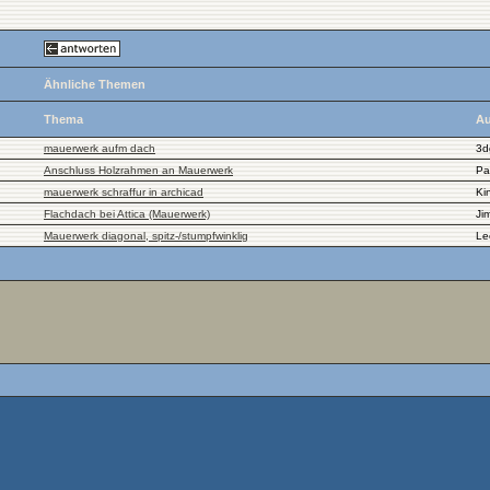
Ähnliche Themen
Thema
Au
mauerwerk aufm dach
3d
Anschluss Holzrahmen an Mauerwerk
Pa
mauerwerk schraffur in archicad
Ki
Flachdach bei Attica (Mauerwerk)
Ji
Mauerwerk diagonal, spitz-/stumpfwinklig
Le