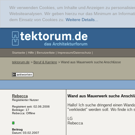
Wir verwenden Cookies, um Inhalte und Anzeigen zu personalisier
Websiteanalysen. Wir geben hierzu nur das Minimum an Informati
dem Einsatz von Cookies zu.
Weitere Details...
Startseite
|
Hilfe
|
Benutzerliste
|
Impressum/Datenschutz
|
tektorum.de
>
Beruf & Karriere
> Wand aus Mauerwerk suche Anschlüsse
Rebecca
Wand aus Mauerwerk suche Anschl
Registrierter Nutzer
Hallo! Ich suche dringend einen Wand
Registriert seit: 02.06.2006
"verkleidet" werden soll. Wo finde ich 
Beiträge: 17
Rebecca: Offline
LG
Rebecca
Beitrag
Datum: 03.02.2007