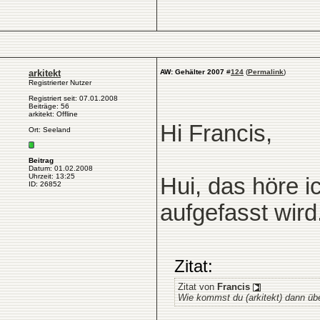
arkitekt
AW: Gehälter 2007
#
124
(
Permalink
)
Registrierter Nutzer
Registriert seit: 07.01.2008
Beiträge: 56
arkitekt: Offline
Hi Francis,
Ort: Seeland
Beitrag
Datum: 01.02.2008
Uhrzeit: 13:25
Hui, das höre i
ID: 26852
aufgefasst wird
Zitat:
Zitat von
Francis
Wie kommst du (arkitekt) dann übe