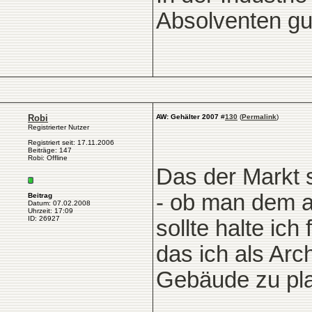
Absolventen gut
Robi
AW: Gehälter 2007
#
130
(
Permalink
)
Registrierter Nutzer
Registriert seit: 17.11.2006
Beiträge: 147
Robi: Offline
Das der Markt s
- ob man dem a
Beitrag
Datum: 07.02.2008
Uhrzeit: 17:09
ID: 26927
sollte halte ich
das ich als Arc
Gebäude zu pla