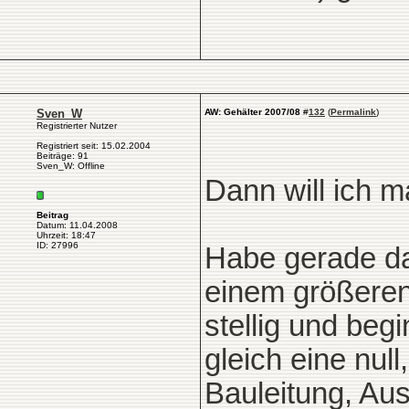
Sven_W
AW: Gehälter 2007/08
#
132
(
Permalink
)
Registrierter Nutzer
Registriert seit: 15.02.2004
Beiträge: 91
Sven_W: Offline
Dann will ich 
Beitrag
Datum: 11.04.2008
Uhrzeit: 18:47
ID: 27996
Habe gerade da
einem größeren 
stellig und begi
gleich eine nul
Bauleitung, Aus