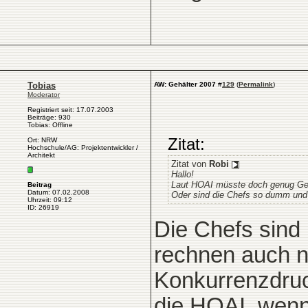
Tobias
AW: Gehälter 2007
#
129
(
Permalink
)
Moderator
Registriert seit: 17.07.2003
Beiträge: 930
Tobias: Offline
Zitat:
Ort: NRW
Hochschule/AG: Projektentwickler /
Architekt
Zitat von
Robi
Hallo!
Laut HOAI müsste doch genug Geld
Beitrag
Datum: 07.02.2008
Oder sind die Chefs so dumm und 
Uhrzeit: 09:12
ID: 26919
Die Chefs sind
rechnen auch ni
Konkurrenzdruck
die HOAI, wenn