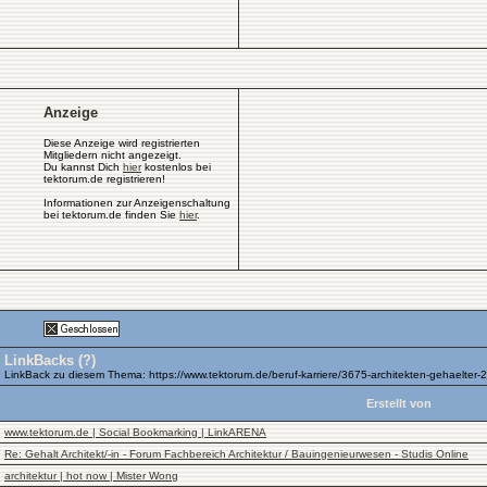
Anzeige
Diese Anzeige wird registrierten
Mitgliedern nicht angezeigt.
Du kannst Dich
hier
kostenlos bei
tektorum.de registrieren!
Informationen zur Anzeigenschaltung
bei tektorum.de finden Sie
hier
.
LinkBacks (
?
)
LinkBack zu diesem Thema: https://www.tektorum.de/beruf-karriere/3675-architekten-gehaelter-
Erstellt von
www.tektorum.de | Social Bookmarking | LinkARENA
Re: Gehalt Architekt/-in - Forum Fachbereich Architektur / Bauingenieurwesen - Studis Online
architektur | hot now | Mister Wong