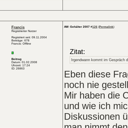
Francis
AW: Gehälter 2007
#
126
(
Permalink
)
Registrierter Nutzer
Registriert seit: 09.11.2004
Beiträge: 678
Francis: Offline
Zitat:
Beitrag
Irgendwann kommt im Gespräch der
Datum: 01.02.2008
Uhrzeit: 17:24
ID: 26863
Eben diese Fra
noch nie gestel
Mir haben die C
und wie ich mi
Diskussionen ü
man nimmt den 