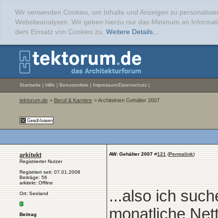
Wir verwenden Cookies, um Inhalte und Anzeigen zu personalisier
Websiteanalysen. Wir geben hierzu nur das Minimum an Informati
dem Einsatz von Cookies zu.
Weitere Details...
Startseite
|
Hilfe
|
Benutzerliste
|
Impressum/Datenschutz
|
tektorum.de
>
Beruf & Karriere
> Architekten Gehälter 2007
arkitekt
AW: Gehälter 2007
#
121
(
Permalink
)
Registrierter Nutzer
Registriert seit: 07.01.2008
Beiträge: 56
arkitekt: Offline
...also ich suc
Ort: Seeland
monatliche Net
Beitrag