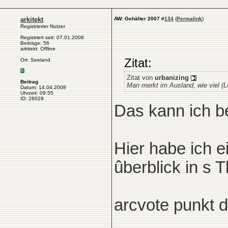
arkitekt
AW: Gehälter 2007
#
134
(
Permalink
)
Registrierter Nutzer
Registriert seit: 07.01.2008
Beiträge: 56
arkitekt: Offline
Zitat:
Ort: Seeland
Zitat von
urbanizing
Beitrag
Man merkt im Ausland, wie viel (Le
Datum: 14.04.2008
Uhrzeit: 09:55
ID: 28029
Das kann ich be
Hier habe ich e
ûberblick in s
arcvote punkt 