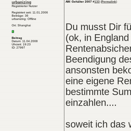
urbanizing
AW: Gehälter 2007
#
133
(
Permalink
)
Registrierter Nutzer
Registriert seit: 11.01.2006
Beiträge: 36
urbanizing: Offline
Du musst Dir f
Ort: Shanghai
(ok, in England
Beitrag
Datum: 11.04.2008
Uhrzeit: 19:23
Rentenabsicher
ID: 27997
Beendigung des
ansonsten beko
eine eigene Ren
bestimmte Summ
einzahlen....
soweit ich das