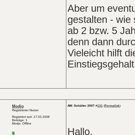
Aber um eventue
gestalten - wie
ab 2 bzw. 5 Ja
denn dann durch
Vieleicht hilft 
Einstiegsgehalt
Modjo
AW: Gehälter 2007
#
131
(
Permalink
)
Registrierter Nutzer
Registriert seit: 17.03.2008
Beiträge: 1
Modjo: Offline
Hallo,