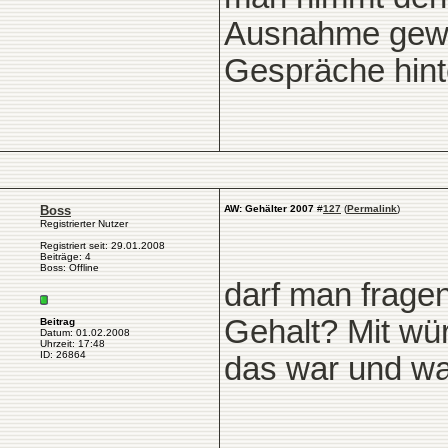
Ausnahme gewes
Gespräche hinte
Boss
AW: Gehälter 2007
#
127
(
Permalink
)
Registrierter Nutzer
Registriert seit: 29.01.2008
Beiträge: 4
Boss: Offline
darf man frage
Gehalt? Mit wü
Beitrag
Datum: 01.02.2008
Uhrzeit: 17:48
ID: 26864
das war und wa