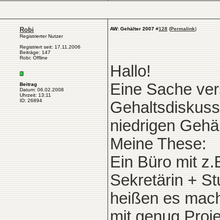
Robi
AW: Gehälter 2007
#
128
(
Permalink
)
Registrierter Nutzer
Registriert seit: 17.11.2006
Beiträge: 147
Robi: Offline
Hallo!
Eine Sache vers
Beitrag
Datum: 06.02.2008
Uhrzeit: 13:11
ID: 26894
Gehaltsdiskussi
niedrigen Gehä
Meine These:
Ein Büro mit z.
Sekretärin + Stu
heißen es macht
mit genug Proje