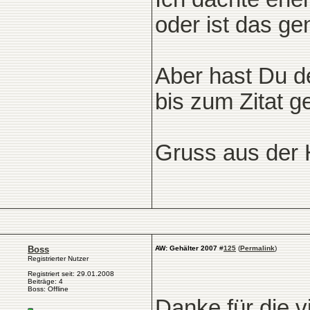
oder ist das g
Aber hast Du de
bis zum Zitat 
Gruss aus der 
Boss
AW: Gehälter 2007
#
125
(
Permalink
)
Registrierter Nutzer
Registriert seit: 29.01.2008
Beiträge: 4
Boss: Offline
Danke für die v