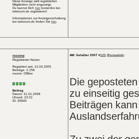
Diese Anzeige wird registrierten
Mitgliedern nicht angezeigt.
Du kannst Dich
hier
kostenlos bei
tektorum.de registrieren!
Informationen zur Anzeigenschaltung
bei tektorum.de finden Sie
hier
.
noone
AW: Gehälter 2007
#
122
(
Permalink
)
Registrierter Nutzer
Registriert seit: 13.04.2005
Beiträge: 2.258
noone: Offline
Die geposteten
zu einseitig ges
Beitrag
Datum: 31.01.2008
Uhrzeit: 23:22
ID: 26840
Beiträgen kann
Auslandserfahr