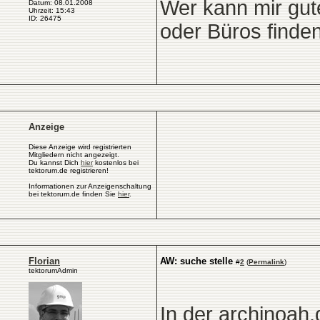
Wer kann mir gut
Datum: 08.01.2008
Uhrzeit: 15:43
ID: 26475
oder Büros finde
Anzeige
Diese Anzeige wird registrierten
Mitgliedern nicht angezeigt.
Du kannst Dich
hier
kostenlos bei
tektorum.de registrieren!
Informationen zur Anzeigenschaltung
bei tektorum.de finden Sie
hier
.
Florian
AW: suche stelle
#
2
(
Permalink
)
tektorumAdmin
In der
archinoah.