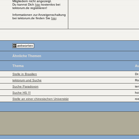
Mitgliedern nicht angezeigt.
Du kannst Dich
hier
kostenlos bei
tektorum.de registrieren!
Informationen zur Anzeigenschaltung
bei tektorum.de finden Sie
hier
.
Ähnliche Themen
Thema
Au
Stelle in Brasilien
Dr
tektorum und Suche
Ro
Suche Paradoxon
te
Suche HS !!!
ho
Stelle an einer chinesischen Universität
ro