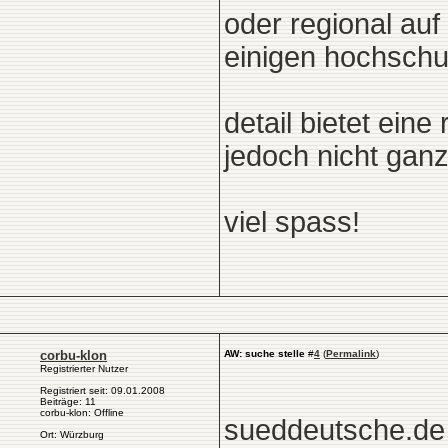
oder regional au
einigen hochschul
detail bietet ein
jedoch nicht gan
viel spass!
corbu-klon
AW: suche stelle
#
4
(
Permalink
)
Registrierter Nutzer
Registriert seit: 09.01.2008
Beiträge: 11
corbu-klon: Offline
sueddeutsche.de (
Ort: Würzburg