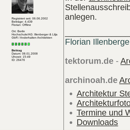
Stellenausschrei
anlegen.
Registriert seit: 06.06.2002
Beiträge: 4.439
Florian: Offline
______________
Ort: Berlin
Hochschule/AG: Illenberger & Lilja
GbR / Anderhalten Architekten
Florian Illenberge
Beitrag
Datum: 08.01.2008
Uhrzeit: 15:49
tektorum.de
-
Ar
ID: 26476
archinoah.de
Ar
Architektur St
Architekturfot
Termine und 
Downloads