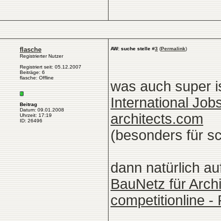
flasche
AW: suche stelle
#
3
(
Permalink
)
Registrierter Nutzer
Registriert seit: 05.12.2007
Beiträge: 6
flasche: Offline
was auch super ist
International Jobs
Beitrag
Datum: 09.01.2008
architects.com
Uhrzeit: 17:19
ID: 26496
(besonders für s
dann natürlich au
BauNetz für Archi
competitionline -