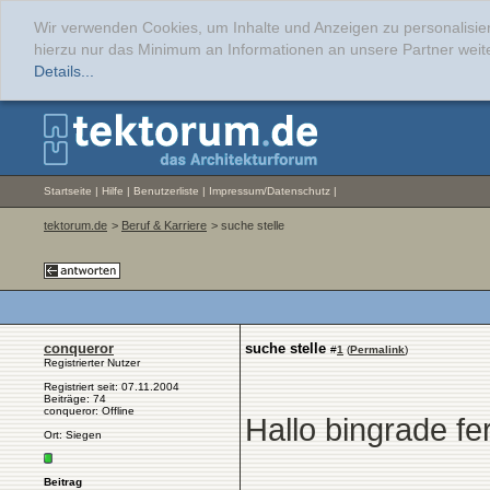
Wir verwenden Cookies, um Inhalte und Anzeigen zu personalisie
hierzu nur das Minimum an Informationen an unsere Partner weit
Details...
Startseite
|
Hilfe
|
Benutzerliste
|
Impressum/Datenschutz
|
tektorum.de
>
Beruf & Karriere
> suche stelle
conqueror
suche stelle
#
1
(
Permalink
)
Registrierter Nutzer
Registriert seit: 07.11.2004
Beiträge: 74
conqueror: Offline
Hallo bingrade fer
Ort: Siegen
Beitrag