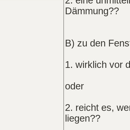
2. eine unmitt
Dämmung??
B) zu den Fens
1. wirklich vo
oder
2. reicht es, w
liegen??