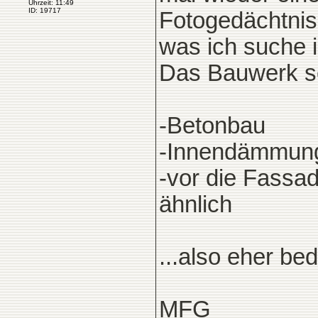
Uhrzeit: 11:49
ID: 19717
Fotogedächtni
was ich suche i
Das Bauwerk sol
-Betonbau
-Innendämmun
-vor die Fassad
ähnlich
...also eher be
MFG