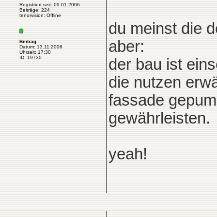
Registriert seit: 09.01.2006
Beiträge: 224
tenorvision: Offline
du meinst die d
aber:
Beitrag
Datum: 13.11.2006
Uhrzeit: 17:30
ID: 19730
der bau ist ei
die nutzen erw
fassade gepum
gewährleisten.
yeah!