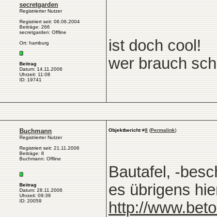
secretgarden
Registrierter Nutzer
Registriert seit: 06.06.2004
Beiträge: 266
secretgarden: Offline
ist doch cool!
Ort: hamburg
wer brauch sc
Beitrag
Datum: 14.11.2006
Uhrzeit: 11:08
ID: 19741
Buchmann
Objektbericht
#
8
(
Permalink
)
Registrierter Nutzer
Registriert seit: 21.11.2006
Beiträge: 8
Buchmann: Offline
Bautafel, -besc
es übrigens hie
Beitrag
Datum: 28.11.2006
Uhrzeit: 09:39
ID: 20059
http://www.bet