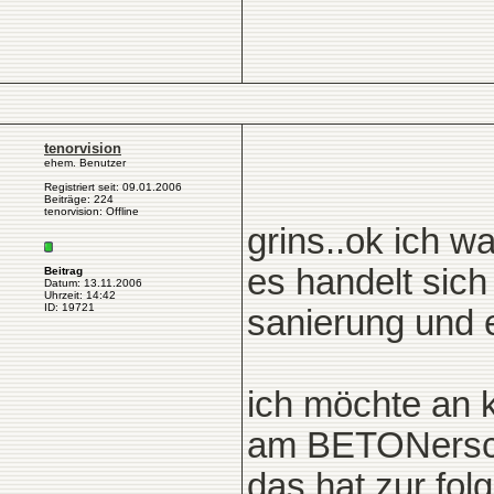
tenorvision
ehem. Benutzer
Registriert seit: 09.01.2006
Beiträge: 224
tenorvision: Offline
grins..ok ich w
es handelt sic
Beitrag
Datum: 13.11.2006
Uhrzeit: 14:42
ID: 19721
sanierung und e
ich möchte an 
am BETONersche
das hat zur fo