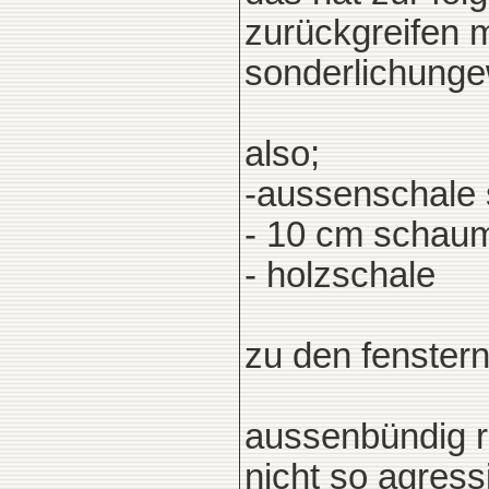
zurückgreifen m
sonderlichungew
also;
-aussenschale 
- 10 cm scha
- holzschale
zu den fenstern
aussenbündig re
nicht so agress