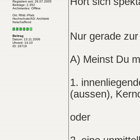
Hört sich spekt
Registriert seit: 26.07.2005
Beiträge: 2.352
Archimedes: Offline
Ort: Rhld.-Pfalz
Hochschule/AG: Architekt
freischaffend
Nur gerade zur
Beitrag
Datum: 13.11.2006
Uhrzeit: 14:10
ID: 19719
A) Meinst Du 
1. innenliegen
(aussen), Ker
oder