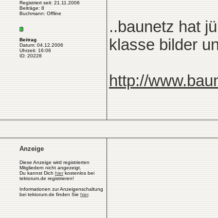
Registriert seit: 21.11.2006
Beiträge: 8
Buchmann: Offline
..baunetz hat j
klasse bilder un
Beitrag
Datum: 04.12.2006
Uhrzeit: 16:06
ID: 20228
http://www.bau
Anzeige
Diese Anzeige wird registrierten
Mitgliedern nicht angezeigt.
Du kannst Dich
hier
kostenlos bei
tektorum.de registrieren!
Informationen zur Anzeigenschaltung
bei tektorum.de finden Sie
hier
.