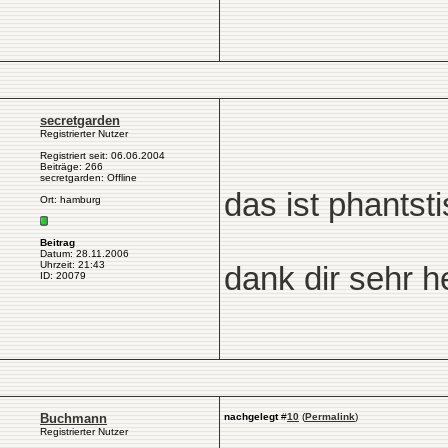
secretgarden
Registrierter Nutzer
Registriert seit: 06.06.2004
Beiträge: 266
secretgarden: Offline
das ist phantsti
Ort: hamburg
Beitrag
Datum: 28.11.2006
Uhrzeit: 21:43
dank dir sehr h
ID: 20079
Buchmann
nachgelegt
#
10
(
Permalink
)
Registrierter Nutzer