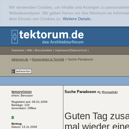
Wir verwenden Cookies, um Inhalte und Anzeigen zu personalisier
Websiteanalysen. Wir geben hierzu nur das Minimum an Informati
dem Einsatz von Cookies zu.
Weitere Details...
Startseite
|
Hilfe
|
Benutzerliste
|
Impressum/Datenschutz
|
tektorum.de
>
Konstruktion & Technik
> Suche Paradoxon
tenorvision
Suche Paradoxon
#
1
(
Permalink
)
ehem. Benutzer
Registriert seit: 09.01.2006
Beiträge: 224
tenorvision: Offline
Guten Tag zus
mal wieder eine
Beitrag
Datum: 13.11.2006