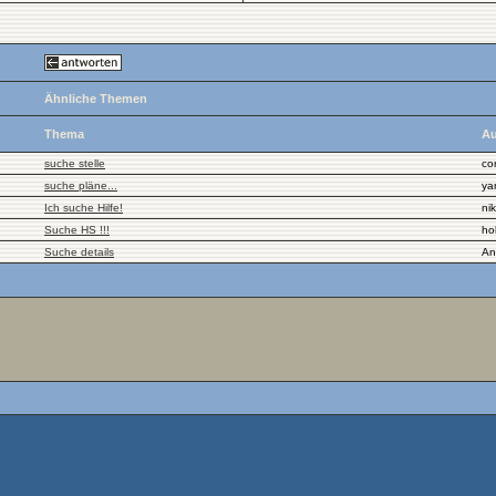
Ähnliche Themen
Thema
Au
suche stelle
co
suche pläne...
ya
Ich suche Hilfe!
ni
Suche HS !!!
ho
Suche details
An