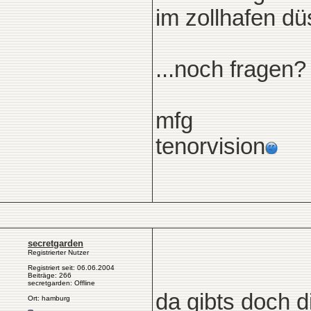
im zollhafen dü
...noch fragen?
mfg
tenorvision
secretgarden
Registrierter Nutzer
Registriert seit: 06.06.2004
Beiträge: 266
secretgarden: Offline
da gibts doch 
Ort: hamburg