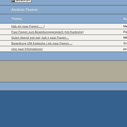
Ähnliche Themen
Thema
Au
Hab ein paar Fragen ... :)
Ma
Paar Fragen zum Bewerbungsgespräch (Uni Karlsruhe)
Pi
Guten Abend erst mal, hab n paar Fragen...
Mi
Bewerbung UNI Karlsruhe / ein paar Fragen ...
Sc
eine paar Informationen
pe