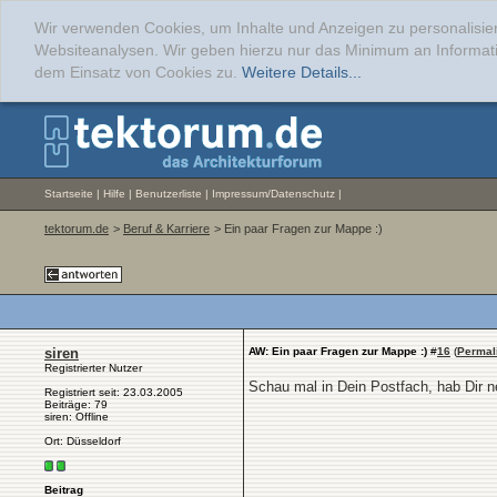
Wir verwenden Cookies, um Inhalte und Anzeigen zu personalisier
Websiteanalysen. Wir geben hierzu nur das Minimum an Informati
dem Einsatz von Cookies zu.
Weitere Details...
Startseite
|
Hilfe
|
Benutzerliste
|
Impressum/Datenschutz
|
tektorum.de
>
Beruf & Karriere
> Ein paar Fragen zur Mappe :)
siren
AW: Ein paar Fragen zur Mappe :)
#
16
(
Permal
Registrierter Nutzer
Schau mal in Dein Postfach, hab Dir n
Registriert seit: 23.03.2005
Beiträge: 79
siren: Offline
Ort: Düsseldorf
Beitrag