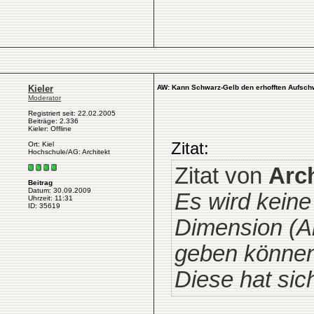
Kieler
AW: Kann Schwarz-Gelb den erhofften Aufsch
Moderator
Registriert seit: 22.02.2005
Beiträge: 2.336
Kieler: Offline
Zitat:
Ort: Kiel
Hochschule/AG: Architekt
Zitat von
Arc
Beitrag
Datum: 30.09.2009
Es wird keine 
Uhrzeit: 11:31
ID: 35619
Dimension (A
geben können
Diese hat sich