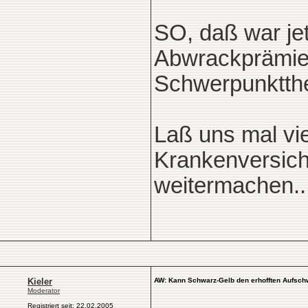
SO, daß war jet
Abwrackprämie.
Schwerpunktth
Laß uns mal vie
Krankenversich
weitermachen..
Kieler
AW: Kann Schwarz-Gelb den erhofften Aufsch
Moderator
Registriert seit: 22.02.2005