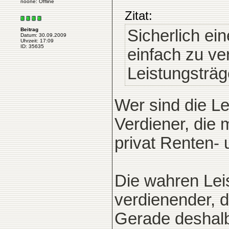
noone: Offline
Zitat:
Sicherlich e
Beitrag
Datum: 30.09.2009
Uhrzeit: 17:09
ID: 35635
einfach zu ve
Leistungsträg
Wer sind die Le
Verdiener, die m
privat Renten-
Die wahren Leis
verdienender, d
Gerade deshalb