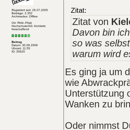
Zitat:
Registriert seit: 26.07.2005
Beiträge: 2.352
Archimedes: Offline
Zitat von
Kiel
Ort: Rhld.-Pfalz
Hochschule/AG: Architekt
Davon bin ich
freischaffend
so was selbst 
Beitrag
Datum: 30.09.2009
Uhrzeit: 11:55
warum wird e
ID: 35620
Es ging ja um 
wie Abwrackprä
Unterstützung 
Wanken zu bring
Oder nimmst Du