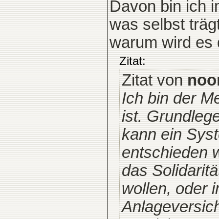
Davon bin ich 
was selbst trägt
warum wird es 
Zitat:
Zitat von
noo
Ich bin der M
ist. Grundleg
kann ein Sys
entschieden w
das Solidarit
wollen, oder i
Anlageversich