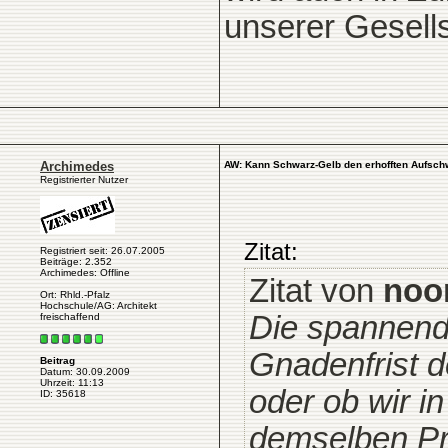
unserer Gesells
Archimedes
AW: Kann Schwarz-Gelb den erhofften Aufsch
Registrierter Nutzer
Zitat:
Registriert seit: 26.07.2005
Beiträge: 2.352
Archimedes: Offline
Zitat von
noo
Ort: Rhld.-Pfalz
Hochschule/AG: Architekt
Die spannende
freischaffend
Gnadenfrist d
Beitrag
Datum: 30.09.2009
Uhrzeit: 11:13
oder ob wir i
ID: 35618
demselben Pr