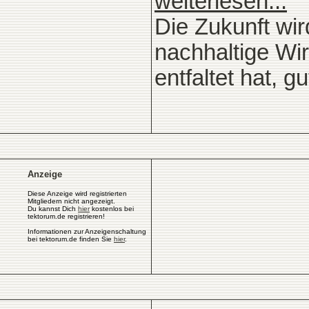
weiterlesen...
Die Zukunft wi
nachhaltige Wi
entfaltet hat, 
Anzeige
Diese Anzeige wird registrierten
Mitgliedern nicht angezeigt.
Du kannst Dich
hier
kostenlos bei
tektorum.de registrieren!
Informationen zur Anzeigenschaltung
bei tektorum.de finden Sie
hier
.