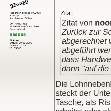
Zitat:
Registriert seit: 26.07.2005
Beiträge: 2.352
Archimedes: Offline
Zitat von
noo
Ort: Rhld.-Pfalz
Hochschule/AG: Architekt
Zurück zur Sch
freischaffend
abgerechnet 
Beitrag
Datum: 30.09.2009
Uhrzeit: 19:58
abgeführt wer
ID: 35640
dass Handwerk
dann "auf die K
Die Lohnnebenko
steckt der Unte
Tasche, als Ri