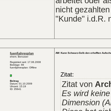
arbeitet oder a
nicht gezahlten
"Kunde" i.d.R. 
fuenfjahresplan
AW: Kann Schwarz-Gelb den erhofften Aufsch
ehem. Benutzer
Registriert seit: 17.06.2008
Beiträge: 66
fuenfjahresplan: Offline
Zitat:
Beitrag
Zitat von
Arc
Datum: 01.10.2009
Uhrzeit: 15:19
ID: 35641
Es wird keine 
Dimension (A