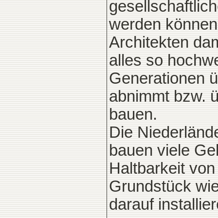
gesellschaftli
werden können. 
Architekten da
alles so hochw
Generationen ü
abnimmt bzw. üb
bauen.
Die Niederländ
bauen viele Geb
Haltbarkeit vo
Grundstück wi
darauf installie