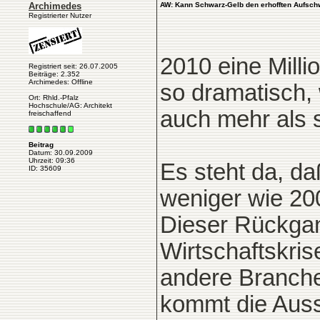
Archimedes
AW: Kann Schwarz-Gelb den erhofften Aufsch
Registrierter Nutzer
2010 eine Milli
Registriert seit: 26.07.2005
Beiträge: 2.352
Archimedes: Offline
so dramatisch,
Ort: Rhld.-Pfalz
Hochschule/AG: Architekt
auch mehr als 
freischaffend
Beitrag
Datum: 30.09.2009
Uhrzeit: 09:36
Es steht da, d
ID: 35609
weniger wie 20
Dieser Rückgan
Wirtschaftskri
andere Branche
kommt die Auss