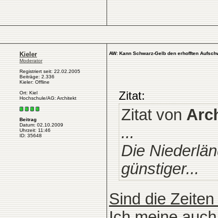
Kieler
AW: Kann Schwarz-Gelb den erhofften Aufsch
Moderator
Registriert seit: 22.02.2005
Beiträge: 2.336
Kieler: Offline
Zitat:
Ort: Kiel
Hochschule/AG: Architekt
Zitat von
Arc
Beitrag
Datum: 02.10.2009
...
Uhrzeit: 11:46
ID: 35648
Die Niederlän
günstiger...
Sind die Zeiten
Ich meine auch