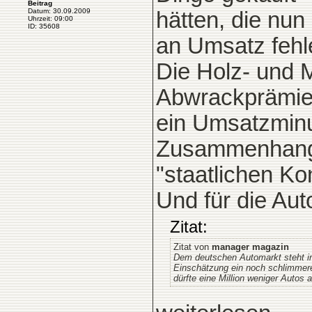
Beitrag
Datum: 30.09.2009
hätten, die nu
Uhrzeit: 09:00
ID: 35608
an Umsatz fehl
Die Holz- und M
Abwrackprämie
ein Umsatzminu
Zusammenhang f
"staatlichen K
Und für die Aut
Zitat:
Zitat von
manager magazin
Dem deutschen Automarkt steht 
Einschätzung ein noch schlimmerer
dürfte eine Million weniger Autos 