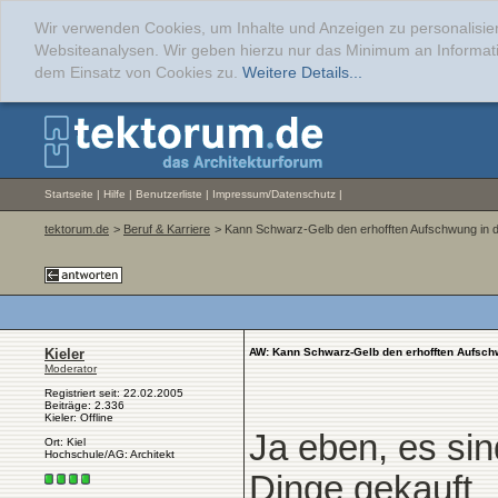
Wir verwenden Cookies, um Inhalte und Anzeigen zu personalisier
Websiteanalysen. Wir geben hierzu nur das Minimum an Informati
dem Einsatz von Cookies zu.
Weitere Details...
Startseite
|
Hilfe
|
Benutzerliste
|
Impressum/Datenschutz
|
tektorum.de
>
Beruf & Karriere
> Kann Schwarz-Gelb den erhofften Aufschwung in 
Kieler
AW: Kann Schwarz-Gelb den erhofften Aufsch
Moderator
Registriert seit: 22.02.2005
Beiträge: 2.336
Kieler: Offline
Ja eben, es sin
Ort: Kiel
Hochschule/AG: Architekt
Dinge gekauft