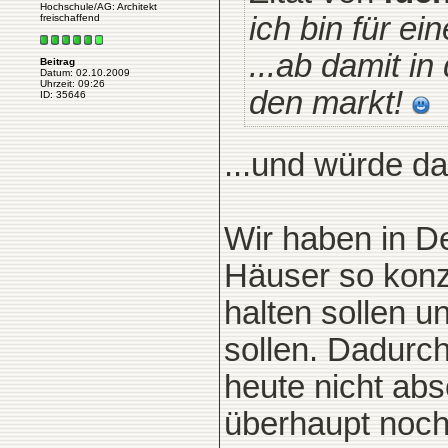
Hochschule/AG: Architekt
ich bin für ei
freischaffend
...ab damit i
Beitrag
Datum: 02.10.2009
Uhrzeit: 09:26
den markt!
ID: 35646
...und würde da
Wir haben in D
Häuser so konz
halten sollen 
sollen. Dadurch
heute nicht ab
überhaupt noch