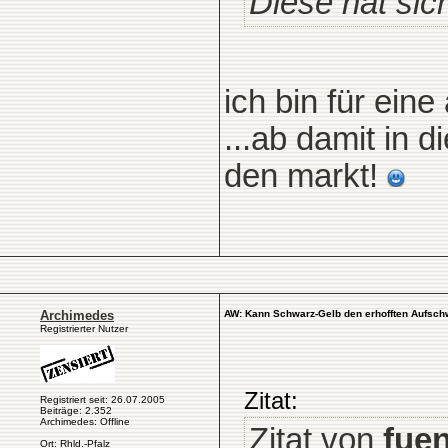
Diese hat sic
ich bin für eine
...ab damit in 
den markt!
Archimedes
AW: Kann Schwarz-Gelb den erhofften Aufsch
Registrierter Nutzer
Zitat:
Registriert seit: 26.07.2005
Beiträge: 2.352
Archimedes: Offline
Zitat von
fuen
Ort: Rhld.-Pfalz