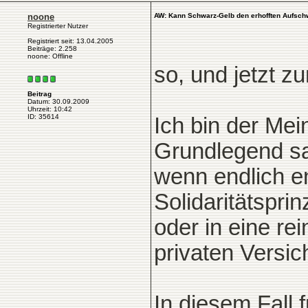
noone
AW: Kann Schwarz-Gelb den erhofften Aufsch
Registrierter Nutzer
Registriert seit: 13.04.2005
Beiträge: 2.258
noone: Offline
so, und jetzt 
Beitrag
Datum: 30.09.2009
Uhrzeit: 10:42
ID: 35614
Ich bin der Mei
Grundlegend sa
wenn endlich e
Solidaritätspri
oder in eine re
privaten Versi
In diesem Fall 