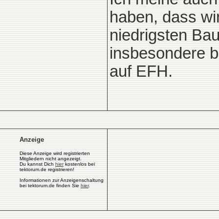
haben, dass wi
niedrigsten Ba
insbesondere 
auf EFH.
Anzeige
Diese Anzeige wird registrierten
Mitgliedern nicht angezeigt.
Du kannst Dich
hier
kostenlos bei
tektorum.de registrieren!
Informationen zur Anzeigenschaltung
bei tektorum.de finden Sie
hier
.