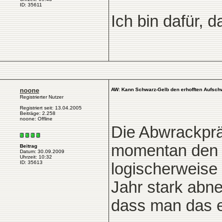
ID: 35611
Ich bin dafür, 
noone
AW: Kann Schwarz-Gelb den erhofften Aufsch
Registrierter Nutzer
Registriert seit: 13.04.2005
Beiträge: 2.258
noone: Offline
Die Abwrackprä
momentan den g
Beitrag
Datum: 30.09.2009
Uhrzeit: 10:32
ID: 35613
logischerweise
Jahr stark abne
dass man das e