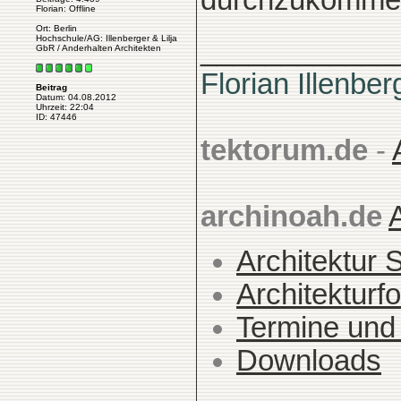
durchzukommen.
Florian: Offline
Ort: Berlin
Hochschule/AG: Illenberger & Lilja
____________
GbR / Anderhalten Architekten
Florian Illenber
Beitrag
Datum: 04.08.2012
Uhrzeit: 22:04
ID: 47446
tektorum.de
-
archinoah.de
Architektur 
Architekturfo
Termine und
Downloads