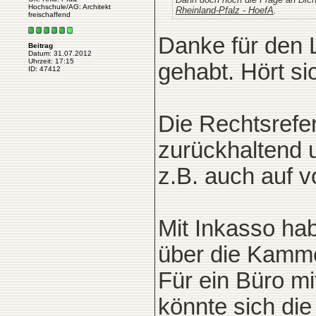
Hochschule/AG: Architekt
Rheinland-Pfalz - HoefA
.
freischaffend
Danke für den 
Beitrag
Datum: 31.07.2012
Uhrzeit: 17:15
gehabt. Hört si
ID: 47412
Die Rechtsrefe
zurückhaltend u
z.B. auch auf 
Mit Inkasso hab
über die Kamme
Für ein Büro m
könnte sich di