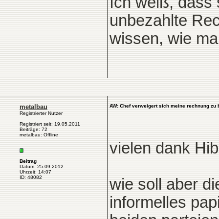
Ich weiß, dass
unbezahlte Rec
wissen, wie m
metalbau
AW: Chef verweigert sich meine rechnung zu 
Registrierter Nutzer
Registriert seit: 19.05.2011
Beiträge: 72
metalbau: Offline
vielen dank Hibb
Beitrag
Datum: 25.09.2012
Uhrzeit: 14:07
ID: 48082
wie soll aber d
informelles pap