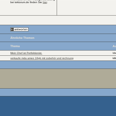
bei tektorum.de finden Sie
hier
.
Ähnliche Themen
Thema
Au
Mein Chef ist Perfektionist.
Id
verkaufe mda ameo 16gb mit zubehör und rechnung
kil