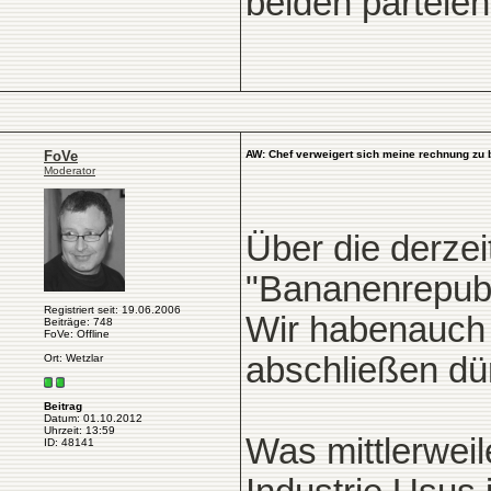
beiden parteien
FoVe
AW: Chef verweigert sich meine rechnung zu 
Moderator
Über die derzei
"Bananenrepublik
Registriert seit: 19.06.2006
Wir habenauch 
Beiträge: 748
FoVe: Offline
abschließen dü
Ort: Wetzlar
Beitrag
Datum: 01.10.2012
Uhrzeit: 13:59
Was mittlerweil
ID: 48141