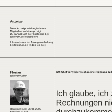
Anzeige
Diese Anzeige wird registrierten
Mitgliedern nicht angezeigt.
Du kannst Dich
hier
kostenlos bei
tektorum.de registrieren!
Informationen zur Anzeigenschaltung
bei tektorum.de finden Sie
hier
.
Florian
AW: Chef verweigert sich meine rechnung zu 
tektorumAdmin
Ich glaube, ich
Rechnungen nic
Registriert seit: 06.06.2002
Beiträge: 4.439