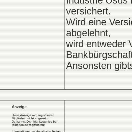
Industrie Usus 
versichert.
Wird eine Vers
abgelehnt,
wird entweder 
Bankbürgschaft
Ansonsten gibt
Anzeige
Diese Anzeige wird registrierten
Mitgliedern nicht angezeigt.
Du kannst Dich
hier
kostenlos bei
tektorum.de registrieren!
Informationen zur Anzeigenschaltung