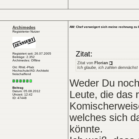
Archimedes
AW: Chef verweigert sich meine rechnung zu 
Registrierter Nutzer
Zitat:
Registriert seit: 26.07.2005
Beiträge: 2.352
Archimedes: Offline
Zitat von
Florian
Ich glaube, ich zahlen demnächst
Ort: Rhld.-Pfalz
Hochschule/AG: Architekt
freischaffend
Weder Du noch i
Beitrag
Leute, die das
Datum: 05.08.2012
Uhrzeit: 12:42
ID: 47448
Komischerweise
welches sich d
könnte.