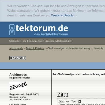
Wir verwenden Cookies, um Inhalte und Anzeigen zu personalisier
Websiteanalysen. Wir geben hierzu nur das Minimum an Informati
dem Einsatz von Cookies zu.
Weitere Details...
Startseite
|
Hilfe
|
Benutzerliste
|
Impressum/Datenschutz
|
tektorum.de
>
Beruf & Karriere
> Chef verweigert sich meine rechnung zu bezahlen
Archimedes
AW: Chef verweigert sich meine rechnung zu 
Registrierter Nutzer
Zitat:
Registriert seit: 26.07.2005
Beiträge: 2.352
Archimedes: Offline
Zitat von
Tom
Dann doch noch die Frage an Dich
Ort: Rhld.-Pfalz