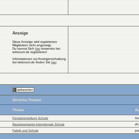
Anzeige
Diese Anzeige wird registrierten
Mitgliedern nicht angezeigt.
Du kannst Dich
hier
kostenlos bei
tektorum.de registrieren!
Informationen zur Anzeigenschaltung
bei tektorum.de finden Sie
hier
.
Ähnliche Themen
Thema
Au
Fenstereinteilung Schule
Ar
Raumprogramm interntionale Schule
iAi
Fabrik und Schule
pa