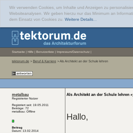
Wir verwenden Cookies, um Inhalte und Anzeigen zu personalisier
Websiteanalysen. Wir geben hierzu nur das Minimum an Informati
dem Einsatz von Cookies zu.
Weitere Details...
Startseite
|
Hilfe
|
Benutzerliste
|
Impressum/Datenschutz
|
tektorum.de
>
Beruf & Karriere
> Als Architekt an der Schule lehren
metalbau
Als Architekt an der Schule lehren
#
Registrierter Nutzer
Registriert seit: 19.05.2011
Beiträge: 72
metalbau: Offline
Hallo,
Beitrag
Datum: 13.02.2014