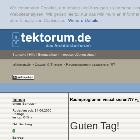
Wir verwenden Cookies, um Inhalte und Anzeigen zu personalisier
Websiteanalysen. Wir geben hierzu nur das Minimum an Informati
dem Einsatz von Cookies zu.
Weitere Details...
Startseite
|
Hilfe
|
Benutzerliste
|
Impressum/Datenschutz
|
tektorum.de
>
Entwurf & Theorie
> Raumprogramm visualisieren?!?
lmnop
Raumprogramm visualisieren?!?
#
1
ehem. Benutzer
Registriert seit: 14.06.2006
Beiträge: 3
lmnop: Offline
Guten Tag!
Ort: Hamburg
Beitrag