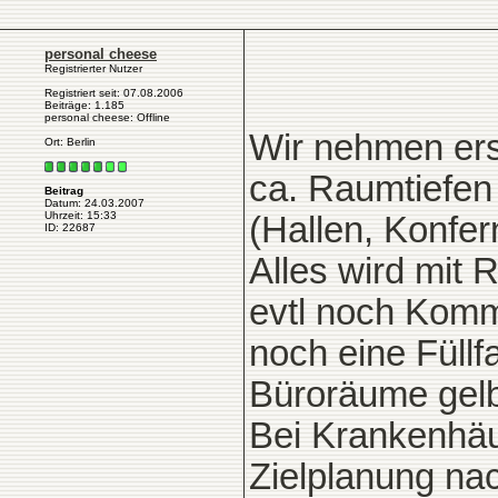
personal cheese
Registrierter Nutzer
Registriert seit: 07.08.2006
Beiträge: 1.185
personal cheese: Offline
Wir nehmen ers
Ort: Berlin
ca. Raumtiefen
Beitrag
Datum: 24.03.2007
Uhrzeit: 15:33
(Hallen, Konfe
ID: 22687
Alles wird mi
evtl noch Kom
noch eine Füllf
Büroräume gelb,
Bei Krankenhäu
Zielplanung na