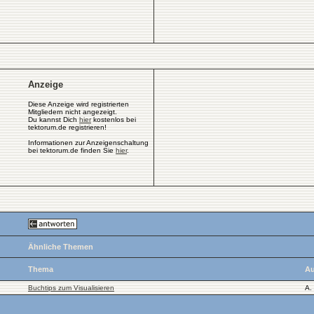
Anzeige
Diese Anzeige wird registrierten
Mitgliedern nicht angezeigt.
Du kannst Dich
hier
kostenlos bei
tektorum.de registrieren!
Informationen zur Anzeigenschaltung
bei tektorum.de finden Sie
hier
.
Ähnliche Themen
Thema
Au
Buchtips zum Visualisieren
A.