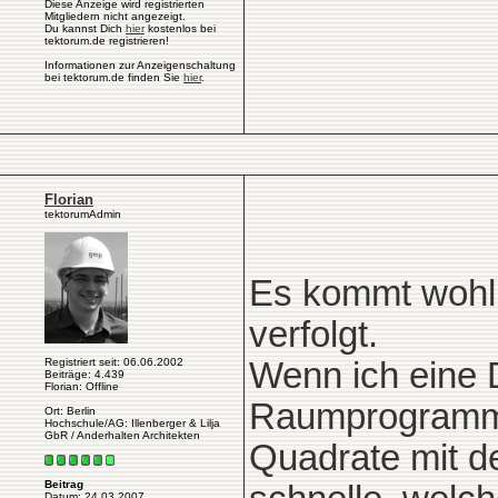
Diese Anzeige wird registrierten
Mitgliedern nicht angezeigt.
Du kannst Dich
hier
kostenlos bei
tektorum.de registrieren!
Informationen zur Anzeigenschaltung
bei tektorum.de finden Sie
hier
.
Florian
tektorumAdmin
Es kommt wohl
verfolgt.
Registriert seit: 06.06.2002
Wenn ich eine 
Beiträge: 4.439
Florian: Offline
Raumprogramms
Ort: Berlin
Hochschule/AG: Illenberger & Lilja
GbR / Anderhalten Architekten
Quadrate mit d
Beitrag
Datum: 24.03.2007