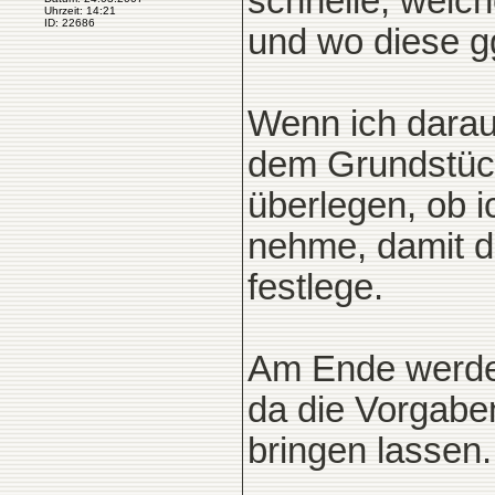
schnelle, welc
Uhrzeit: 14:21
ID: 22686
und wo diese g
Wenn ich daraus
dem Grundstück
überlegen, ob i
nehme, damit die
festlege.
Am Ende werden
da die Vorgaben 
bringen lassen.