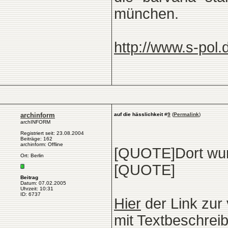
münchen.
http://www.s-pol.
archinform
auf die hässlichkeit
#
9
(
Permalink
)
archINFORM
Registriert seit: 23.08.2004
Beiträge: 162
archinform: Offline
[QUOTE]Dort wurd
Ort: Berlin
[QUOTE]
Beitrag
Datum: 07.02.2005
Uhrzeit: 10:31
ID: 6737
Hier
der Link zur
mit Textbeschreib