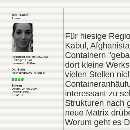
Samsarah
Admin
Für hiesige Regio
Kabul, Afghanist
Containern "geba
Registriert seit: 08.06.2002
Beiträge: 1.141
dort kleine Werks
Samsarah: Offline
Ort: Berlin
vielen Stellen ni
Hochschule/AG: Gründer
Containeranhäufu
Beitrag
Datum: 24.06.2004
interessant zu se
Uhrzeit: 19:00
ID: 4161
Strukturen nach 
neue Matrix drübe
Worum geht es DI