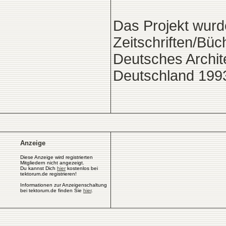
Das Projekt wurde
Zeitschriften/Büc
Deutsches Architek
Deutschland 1993
Anzeige
Diese Anzeige wird registrierten
Mitgliedern nicht angezeigt.
Du kannst Dich
hier
kostenlos bei
tektorum.de registrieren!
Informationen zur Anzeigenschaltung
bei tektorum.de finden Sie
hier
.