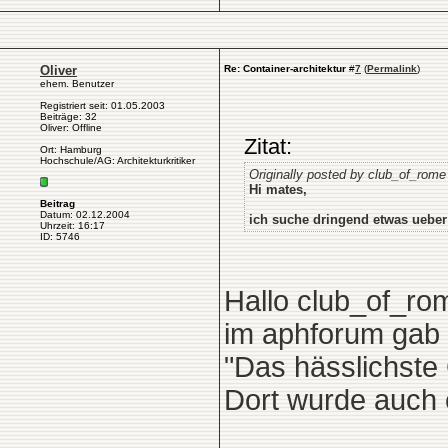
Oliver
Re: Container-architektur
#
7
(
Permalink
)
ehem. Benutzer
Registriert seit: 01.05.2003
Beiträge: 32
Oliver: Offline
Zitat:
Ort: Hamburg
Hochschule/AG: Architekturkritiker
Originally posted by club_of_rome
Hi mates,
Beitrag
Datum: 02.12.2004
ich suche dringend etwas ueber 
Uhrzeit: 16:17
ID: 5746
Hallo club_of_ro
im aphforum gab 
"Das hässlichste
Dort wurde auch 