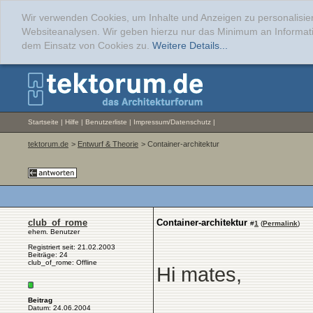
Wir verwenden Cookies, um Inhalte und Anzeigen zu personalisier
Websiteanalysen. Wir geben hierzu nur das Minimum an Informati
dem Einsatz von Cookies zu.
Weitere Details...
Startseite
|
Hilfe
|
Benutzerliste
|
Impressum/Datenschutz
|
tektorum.de
>
Entwurf & Theorie
> Container-architektur
club_of_rome
Container-architektur
#
1
(
Permalink
)
ehem. Benutzer
Registriert seit: 21.02.2003
Beiträge: 24
club_of_rome: Offline
Hi mates,
Beitrag
Datum: 24.06.2004