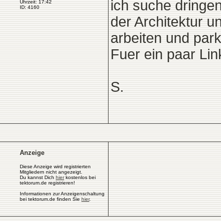
ich suche dringe
Uhrzeit: 17:42
ID: 4160
der Architektur u
arbeiten und par
Fuer ein paar Lin
S.
Anzeige
Diese Anzeige wird registrierten
Mitgliedern nicht angezeigt.
Du kannst Dich
hier
kostenlos bei
tektorum.de registrieren!
Informationen zur Anzeigenschaltung
bei tektorum.de finden Sie
hier
.