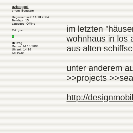
aztecgod
ehem. Benutzer
Registriert seit: 14.10.2004
Beiträge: 15
aztecgod: Offline
im letzten "häuse
Ort: graz
wohnhaus in los a
Beitrag
aus alten schiffs
Datum: 14.10.2004
Uhrzeit: 14:39
ID: 5039
unter anderem au
>>projects >>sea
http://designmobi