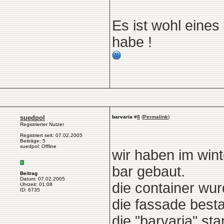
Es ist wohl eine
habe !
suedpol
barvaria
#
8
(
Permalink
)
Registrierter Nutzer
Registriert seit: 07.02.2005
Beiträge: 5
suedpol: Offline
wir haben im win
bar gebaut.
Beitrag
Datum: 07.02.2005
die container w
Uhrzeit: 01:08
ID: 6735
die fassade besta
die "barvaria" st