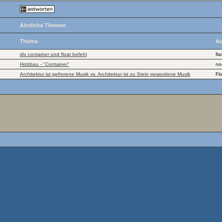
Ähnliche Themen
Thema
Au
div container und float befehl
fl
Holzbau - "Container"
no
Architektur ist gefrorene Musik vs. Architektur ist zu Stein gewordene Musik
Fl