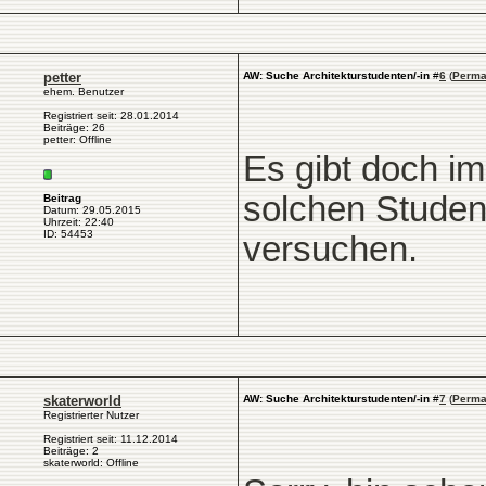
petter
AW: Suche Architekturstudenten/-in
#
6
(
Perma
ehem. Benutzer
Registriert seit: 28.01.2014
Beiträge: 26
petter: Offline
Es gibt doch im
solchen Studen
Beitrag
Datum: 29.05.2015
Uhrzeit: 22:40
ID: 54453
versuchen.
skaterworld
AW: Suche Architekturstudenten/-in
#
7
(
Perma
Registrierter Nutzer
Registriert seit: 11.12.2014
Beiträge: 2
skaterworld: Offline