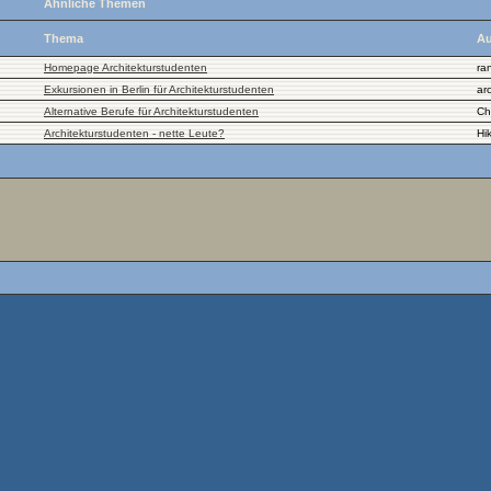
Ähnliche Themen
Thema
Au
Homepage Architekturstudenten
ra
Exkursionen in Berlin für Architekturstudenten
ar
Alternative Berufe für Architekturstudenten
Ch
Architekturstudenten - nette Leute?
Hik