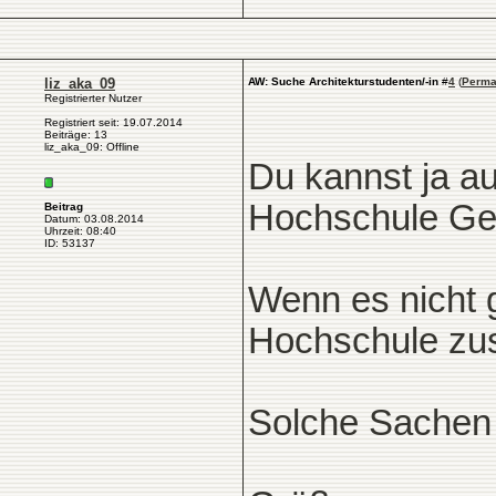
liz_aka_09
AW: Suche Architekturstudenten/-in
#
4
(
Perma
Registrierter Nutzer
Registriert seit: 19.07.2014
Beiträge: 13
liz_aka_09: Offline
Du kannst ja a
Hochschule Ge
Beitrag
Datum: 03.08.2014
Uhrzeit: 08:40
ID: 53137
Wenn es nicht g
Hochschule zu
Solche Sachen g