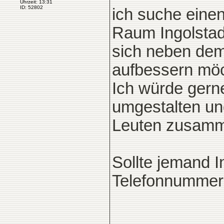
Uhrzeit: 13:31
ID: 52802
ich suche eine
Raum Ingolstad
sich neben dem
aufbessern möc
Ich würde gern
umgestalten und
Leuten zusamm
Sollte jemand I
Telefonnummer 