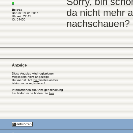
Sorry, bin sch
da nicht mehr a
Beitrag
Datum: 29.05.2015
Uhrzeit: 22:45
ID: 54456
nachschauen?
Anzeige
Diese Anzeige wird registrierten
Mitgliedern nicht angezeigt.
Du kannst Dich
hier
kostenlos bei
tektorum.de registrieren!
Informationen zur Anzeigenschaltung
bei tektorum.de finden Sie
hier
.