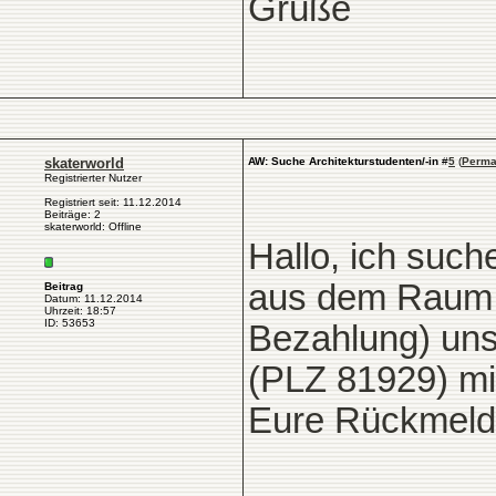
Grüße
skaterworld
AW: Suche Architekturstudenten/-in
#
5
(
Perma
Registrierter Nutzer
Registriert seit: 11.12.2014
Beiträge: 2
skaterworld: Offline
Hallo, ich such
aus dem Raum M
Beitrag
Datum: 11.12.2014
Uhrzeit: 18:57
ID: 53653
Bezahlung) uns
(PLZ 81929) mit
Eure Rückmeldu