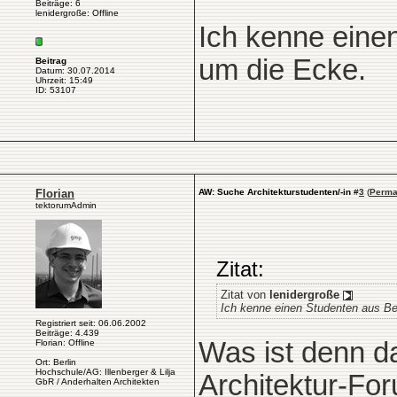
Beiträge: 6
lenidergroße: Offline
Ich kenne einen
um die Ecke.
Beitrag
Datum: 30.07.2014
Uhrzeit: 15:49
ID: 53107
Florian
AW: Suche Architekturstudenten/-in
#
3
(
Perma
tektorumAdmin
Zitat:
Zitat von
lenidergroße
Ich kenne einen Studenten aus Berl
Registriert seit: 06.06.2002
Beiträge: 4.439
Was ist denn d
Florian: Offline
Ort: Berlin
Hochschule/AG: Illenberger & Lilja
Architektur-Fo
GbR / Anderhalten Architekten