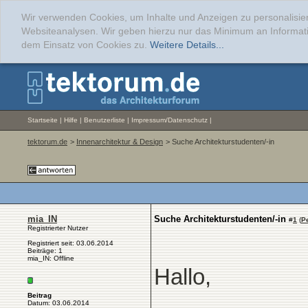
Wir verwenden Cookies, um Inhalte und Anzeigen zu personalisier
Websiteanalysen. Wir geben hierzu nur das Minimum an Informati
dem Einsatz von Cookies zu.
Weitere Details...
Startseite
|
Hilfe
|
Benutzerliste
|
Impressum/Datenschutz
|
tektorum.de
>
Innenarchitektur & Design
> Suche Architekturstudenten/-in
mia_IN
Suche Architekturstudenten/-in
#
1
(
P
Registrierter Nutzer
Registriert seit: 03.06.2014
Beiträge: 1
mia_IN: Offline
Hallo,
Beitrag
Datum: 03.06.2014