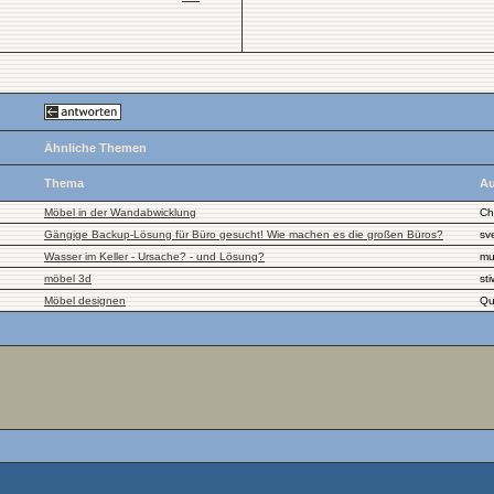
Ähnliche Themen
Thema
Au
Möbel in der Wandabwicklung
Ch
Gängige Backup-Lösung für Büro gesucht! Wie machen es die großen Büros?
sv
Wasser im Keller - Ursache? - und Lösung?
mu
möbel 3d
st
Möbel designen
Qua