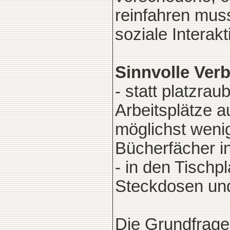
reinfahren mus
soziale Intera
Sinnvolle Ver
- statt platzra
Arbeitsplätze a
möglichst wenig
Bücherfächer i
- in den Tischp
Steckdosen und
Die Grundfrage 