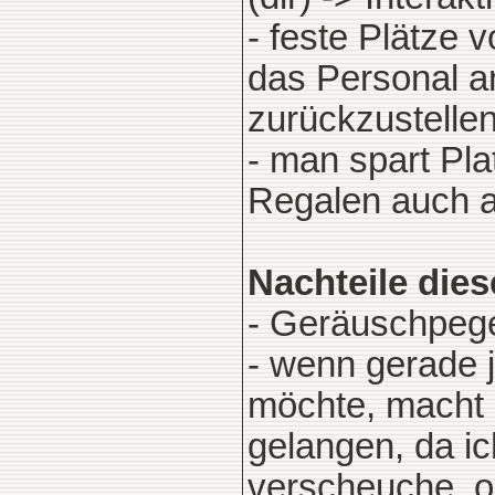
- feste Plätze 
das Personal a
zurückzustelle
- man spart Pl
Regalen auch a
Nachteile die
- Geräuschpege
- wenn gerade 
möchte, macht 
gelangen, da i
verscheuche, od