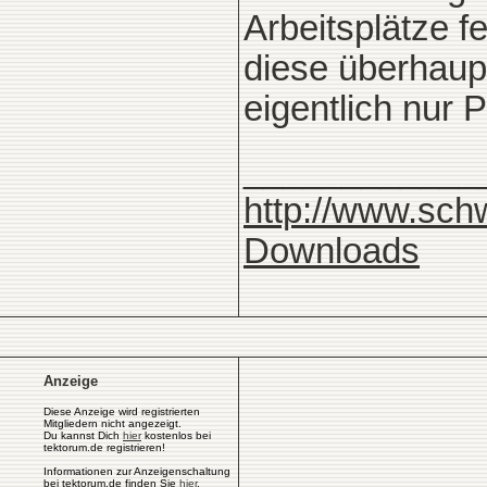
Arbeitsplätze 
diese überhaup
eigentlich nur 
____________
http://www.sch
Downloads
Anzeige
Diese Anzeige wird registrierten
Mitgliedern nicht angezeigt.
Du kannst Dich
hier
kostenlos bei
tektorum.de registrieren!
Informationen zur Anzeigenschaltung
bei tektorum.de finden Sie
hier
.