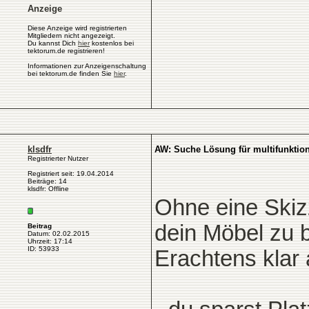
Anzeige
Diese Anzeige wird registrierten
Mitgliedern nicht angezeigt.
Du kannst Dich
hier
kostenlos bei
tektorum.de registrieren!
Informationen zur Anzeigenschaltung
bei tektorum.de finden Sie
hier
.
klsdfr
AW: Suche Lösung für multifunktio
Registrierter Nutzer
Registriert seit: 19.04.2014
Beiträge: 14
klsdfr: Offline
Ohne eine Skizz
dein Möbel zu b
Beitrag
Datum: 02.02.2015
Uhrzeit: 17:14
ID: 53933
Erachtens klar 