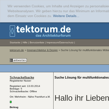
Wir verwenden Cookies, um Inhalte und Anzeigen zu personalisier
Websiteanalysen. Wir geben hierzu nur das Minimum an Informati
dem Einsatz von Cookies zu.
Weitere Details...
Startseite
|
Hilfe
|
Benutzerliste
|
Impressum/Datenschutz
|
tektorum.de
>
Innenarchitektur & Design
> Suche Lösung für multifunktionales Möbe
Schnackelbacke
Suche Lösung für multifunktionale
Registrierter Nutzer
Registriert seit: 13.03.2014
Beiträge: 5
Schnackelbacke: Offline
Hallo ihr Lieben
Ort: Wehrheim - Nähe Frankfurt a.M.
Beitrag