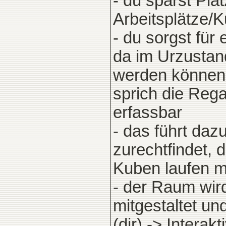
- du sparst Pla
Arbeitsplätze/
- du sorgst für
da im Urzustand
werden können 
sprich die Rega
erfassbar
- das führt daz
zurechtfindet, 
Kuben laufen m
- der Raum wir
mitgestaltet un
(dir) -> Interakti