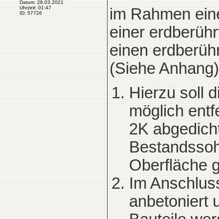
Datum: 28.03.2021
Uhrzeit: 01:47
im Rahmen ein
ID: 57726
einer erdberüh
einen erdberüh
(Siehe Anhang)
Hierzu soll 
möglich entf
2K abgedicht
Bestandssohl
Oberfläche g
Im Anschluss
anbetoniert 