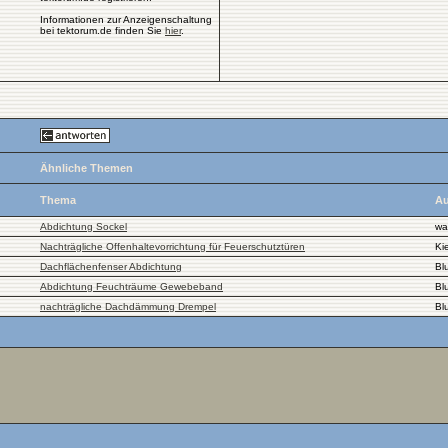
Informationen zur Anzeigenschaltung
bei tektorum.de finden Sie
hier
.
Ähnliche Themen
Thema
Au
Abdichtung Sockel
wa
Nachträgliche Offenhaltevorrichtung für Feuerschutztüren
Kie
Dachflächenfenser Abdichtung
Bl
Abdichtung Feuchträume Gewebeband
Bl
nachträgliche Dachdämmung Drempel
Bl