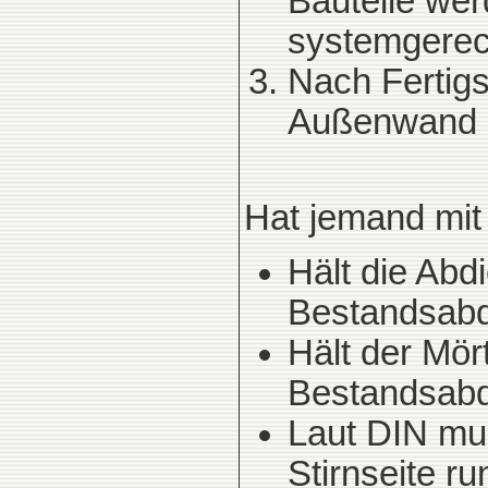
Bauteile we
systemgerec
Nach Fertig
Außenwand k
Hat jemand mit
Hält die Abd
Bestandsabd
Hält der Mö
Bestandsabd
Laut DIN mu
Stirnseite r