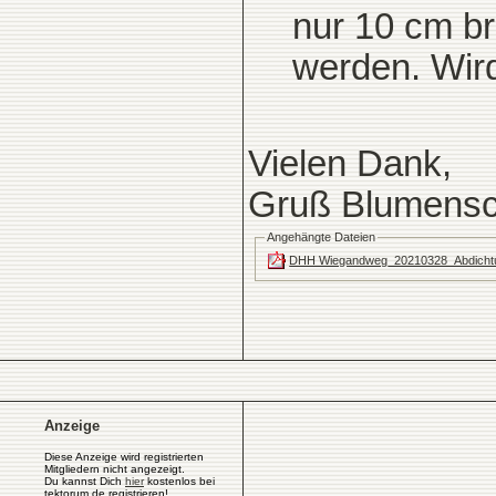
nur 10 cm bre
werden. Wir
Vielen Dank,
Gruß Blumensc
Angehängte Dateien
DHH Wiegandweg_20210328_Abdichtun
Anzeige
Diese Anzeige wird registrierten
Mitgliedern nicht angezeigt.
Du kannst Dich
hier
kostenlos bei
tektorum.de registrieren!