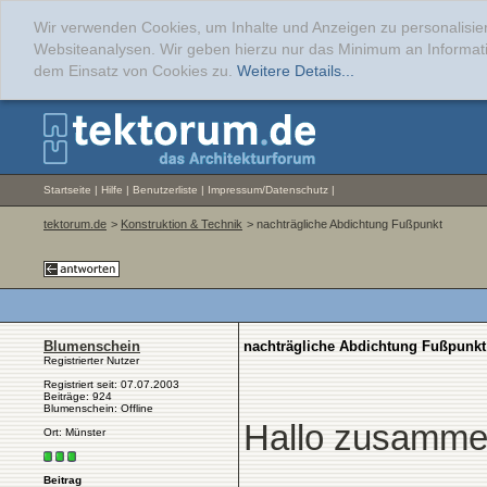
Wir verwenden Cookies, um Inhalte und Anzeigen zu personalisier
Websiteanalysen. Wir geben hierzu nur das Minimum an Informati
dem Einsatz von Cookies zu.
Weitere Details...
Startseite
|
Hilfe
|
Benutzerliste
|
Impressum/Datenschutz
|
tektorum.de
>
Konstruktion & Technik
> nachträgliche Abdichtung Fußpunkt
Blumenschein
nachträgliche Abdichtung Fußpunkt
Registrierter Nutzer
Registriert seit: 07.07.2003
Beiträge: 924
Blumenschein: Offline
Hallo zusamme
Ort: Münster
Beitrag