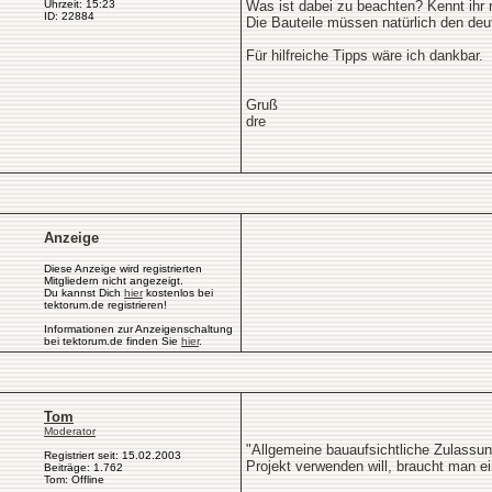
Uhrzeit: 15:23
Was ist dabei zu beachten? Kennt ihr r
ID: 22884
Die Bauteile müssen natürlich den de
Für hilfreiche Tipps wäre ich dankbar.
Gruß
dre
Anzeige
Diese Anzeige wird registrierten
Mitgliedern nicht angezeigt.
Du kannst Dich
hier
kostenlos bei
tektorum.de registrieren!
Informationen zur Anzeigenschaltung
bei tektorum.de finden Sie
hier
.
Tom
Moderator
"Allgemeine bauaufsichtliche Zulassun
Registriert seit: 15.02.2003
Projekt verwenden will, braucht man ei
Beiträge: 1.762
Tom: Offline