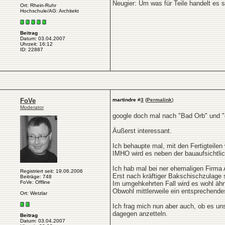
Neugier: Um was für Teile handelt es 
Ort: Rhein-Ruhr
Hochschule/AG: Architekt
Beitrag
Datum: 03.04.2007
Uhrzeit: 16:12
ID: 22887
FoVe
martindre
#
3
(
Permalink
)
Moderator
google doch mal nach "Bad Orb" und "
Äußerst interessant.
Ich behaupte mal, mit den Fertigteilen 
IMHO wird es neben der bauaufsichtlic
Ich hab mal bei ner ehemaligen Firma A
Registriert seit: 19.06.2006
Erst nach kräftiger Bakschischzulage 
Beiträge: 748
FoVe: Offline
Im umgehkehrten Fall wird es wohl ähn
Obwohl mittlerweile ein entsprechend
Ort: Wetzlar
Ich frag mich nun aber auch, ob es uns
dagegen anzetteln.
Beitrag
Datum: 03.04.2007