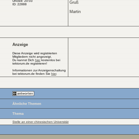
Uhrzeit: 20:03
Gruß
ID: 22888
Martin
Anzeige
Diese Anzeige wird registrierten
Mitgliedern nicht angezeigt.
Du kannst Dich
hier
kostenlos bei
tektorum.de registrieren!
Informationen zur Anzeigenschaltung
bei tektorum.de finden Sie
hier
.
Ähnliche Themen
Thema
Stelle an einer chinesischen Universität