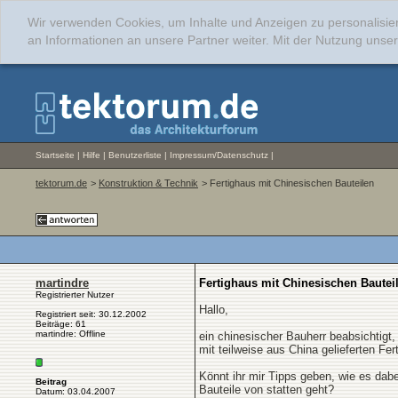
Wir verwenden Cookies, um Inhalte und Anzeigen zu personalisie
an Informationen an unsere Partner weiter. Mit der Nutzung uns
Startseite
|
Hilfe
|
Benutzerliste
|
Impressum/Datenschutz
|
tektorum.de
>
Konstruktion & Technik
> Fertighaus mit Chinesischen Bauteilen
martindre
Fertighaus mit Chinesischen Bautei
Registrierter Nutzer
Hallo,
Registriert seit: 30.12.2002
Beiträge: 61
martindre: Offline
ein chinesischer Bauherr beabsichtigt,
mit teilweise aus China gelieferten Fer
Könnt ihr mir Tipps geben, wie es dabe
Beitrag
Bauteile von statten geht?
Datum: 03.04.2007