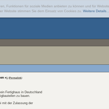
ren, Funktionen für soziale Medien anbieten zu können und für Websi
erer Website stimmen Sie dem Einsatz von Cookies zu.
Weitere Details..
len
#
1
(
Permalink
)
 ein Fertighaus in Deutschland
tigbauteilen zu bauen.
i mit der Zulassung der