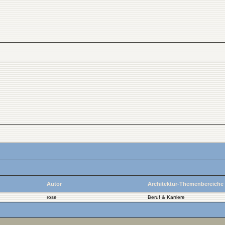
Autor
Architektur-Themenbereiche
rose
Beruf & Karriere