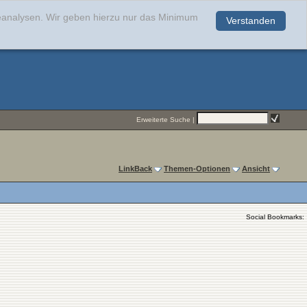
teanalysen. Wir geben hierzu nur das Minimum
Verstanden
.
Erweiterte Suche
|
LinkBack
Themen-Optionen
Ansicht
Social Bookmarks: