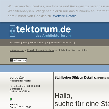
Wir verwenden Cookies, um Inhalte und Anzeigen zu personalisier
Websiteanalysen. Wir geben hierzu nur das Minimum an Informati
dem Einsatz von Cookies zu.
Weitere Details...
Startseite
|
Hilfe
|
Benutzerliste
|
Impressum/Datenschutz
|
tektorum.de
>
Konstruktion & Technik
> Stahlbeton-Stützen-Detail
corbus1er
Stahlbeton-Stützen-Detail
#
1
(
Permalin
Registrierter Nutzer
Registriert seit: 23.11.2008
Beiträge: 5
corbus1er: Offline
Hallo,
suche für eine S
Beitrag
Datum: 23.11.2008