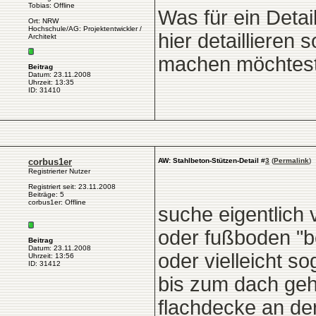
Tobias: Offline
Was für ein Deta
Ort: NRW
Hochschule/AG: Projektentwickler /
hier detaillieren 
Architekt
machen möchtest. 
Beitrag
Datum: 23.11.2008
Uhrzeit: 13:35
ID: 31410
corbus1er
AW: Stahlbeton-Stützen-Detail
#
3
(
Permalink
)
Registrierter Nutzer
Registriert seit: 23.11.2008
Beiträge: 5
corbus1er: Offline
suche eigentlich
oder fußboden "be
Beitrag
Datum: 23.11.2008
oder vielleicht s
Uhrzeit: 13:56
ID: 31412
bis zum dach gehe
flachdecke an der 