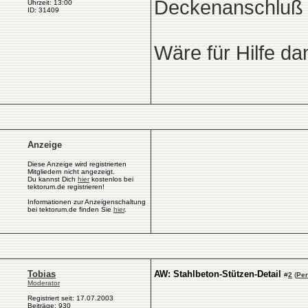
Deckenanschluß 
Uhrzeit: 13:00
ID: 31409
Wäre für Hilfe da
Anzeige
Diese Anzeige wird registrierten
Mitgliedern nicht angezeigt.
Du kannst Dich
hier
kostenlos bei
tektorum.de registrieren!
Informationen zur Anzeigenschaltung
bei tektorum.de finden Sie
hier
.
Tobias
AW: Stahlbeton-Stützen-Detail
#
2
(
Per
Moderator
Registriert seit: 17.07.2003
Beiträge: 930