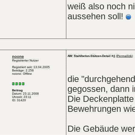
weiß also noch n
aussehen soll!
noone
AW: Stahlbeton-Stützen-Detail
#
4
(
Permalink
)
Registrierter Nutzer
Registriert seit: 13.04.2005
Beiträge: 2.258
noone: Offline
die "durchgehen
gegossen, dann 
Beitrag
Datum: 23.11.2008
Die Deckenplatte
Uhrzeit: 23:11
ID: 31420
Bewehrungen wie
Die Gebäude wer