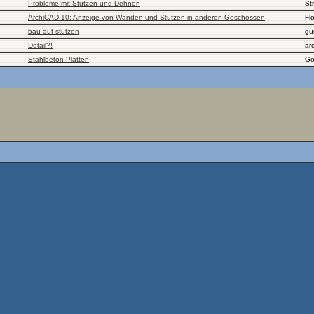
Probleme mit Stutzen und Dehnen
St
ArchiCAD 10: Anzeige von Wänden und Stützen in anderen Geschossen
Fl
bau auf stützen
gu
Detail?!
ar
Stahlbeton Platten
Go