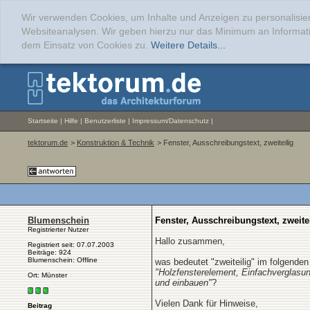
Wir verwenden Cookies, um Inhalte und Anzeigen zu personalisier
Websiteanalysen. Wir geben hierzu nur das Minimum an Informati
dem Einsatz von Cookies zu.
Weitere Details...
Startseite
|
Hilfe
|
Benutzerliste
|
Impressum/Datenschutz
|
tektorum.de
>
Konstruktion & Technik
> Fenster, Ausschreibungstext, zweiteilig
Blumenschein
Fenster, Ausschreibungstext, zweite
Registrierter Nutzer
Hallo zusammen,
Registriert seit: 07.07.2003
Beiträge: 924
Blumenschein: Offline
was bedeutet "zweiteilig" im folgende
"Holzfensterelement, Einfachverglasu
Ort: Münster
und einbauen"
?
Vielen Dank für Hinweise,
Beitrag