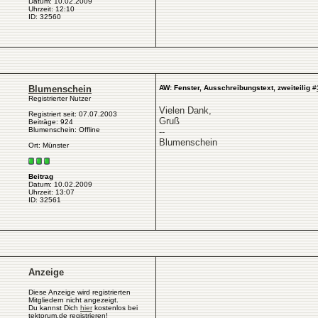
Datum: 10.02.2009
Uhrzeit: 12:10
ID: 32560
Blumenschein
AW: Fenster, Ausschreibungstext, zweiteilig
#
Registrierter Nutzer
Vielen Dank,
Registriert seit: 07.07.2003
Gruß
Beiträge: 924
Blumenschein: Offline
--
Blumenschein
Ort: Münster
Beitrag
Datum: 10.02.2009
Uhrzeit: 13:07
ID: 32561
Anzeige
Diese Anzeige wird registrierten
Mitgliedern nicht angezeigt.
Du kannst Dich
hier
kostenlos bei
tektorum.de registrieren!