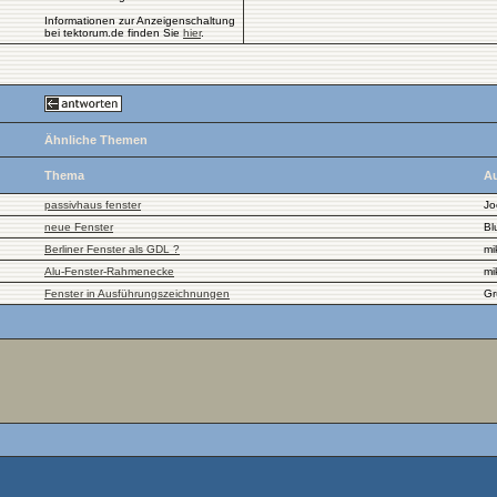
Informationen zur Anzeigenschaltung
bei tektorum.de finden Sie
hier
.
Ähnliche Themen
Thema
Au
passivhaus fenster
Jo
neue Fenster
Bl
Berliner Fenster als GDL ?
mi
Alu-Fenster-Rahmenecke
mi
Fenster in Ausführungszeichnungen
Gr