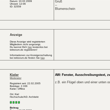
Gruß
Datum: 10.02.2009
Uhrzeit: 12:06
--
ID: 32559
Blumenschein
Anzeige
Diese Anzeige wird registrierten
Mitgliedern nicht angezeigt.
Du kannst Dich
hier
kostenlos bei
tektorum.de registrieren!
Informationen zur Anzeigenschaltung
bei tektorum.de finden Sie
hier
.
Kieler
AW: Fenster, Ausschreibungstext, zw
Moderator
z.B. ein Flügel oben und einer unten od
Registriert seit: 22.02.2005
Beiträge: 2.336
Kieler: Offline
Ort: Kiel
Hochschule/AG: Architekt
Beitrag