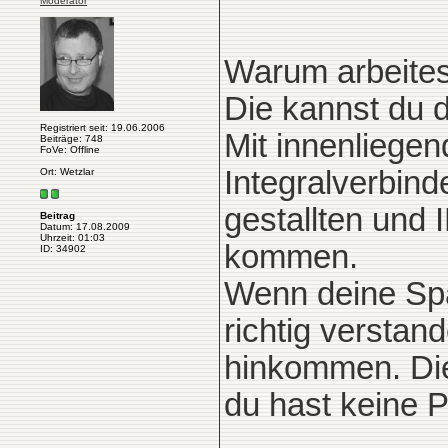
Moderator
Warum arbeitest
Die kannst du 
Registriert seit: 19.06.2006
Mit innenliege
Beiträge: 748
FoVe: Offline
Integralverbin
Ort: Wetzlar
gestallten und 
Beitrag
Datum: 17.08.2009
Uhrzeit: 01:03
kommen.
ID: 34902
Wenn deine Spa
richtig verstan
hinkommen. Die
du hast keine 