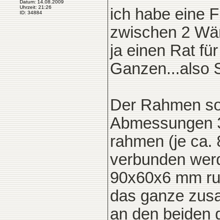
Datum: 14.08.2009
Uhrzeit: 21:26
ich habe eine 
ID: 34884
zwischen 2 Wänd
ja einen Rat fü
Ganzen...also S
Der Rahmen sol
Abmessungen 3,
rahmen (je ca. 
verbunden werd
90x60x6 mm ru
das ganze zusa
an den beiden