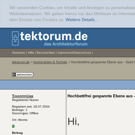
Wir verwenden Cookies, um Inhalte und Anzeigen zu personalisier
Websiteanalysen. Wir geben hierzu nur das Minimum an Informati
dem Einsatz von Cookies zu.
Weitere Details...
Startseite
|
Hilfe
|
Benutzerliste
|
Impressum/Datenschutz
|
tektorum.de
>
Konstruktion & Technik
> Hochbett/frei gespannte Ebene aus - Stahl
Ssoonnjjaa
Hochbett/frei gespannte Ebene aus 
Registrierter Nutzer
Registriert seit: 28.07.2004
Beiträge: 1
Ssoonnjjaa: Offline
Hi,
Ort: Worms
Beitrag