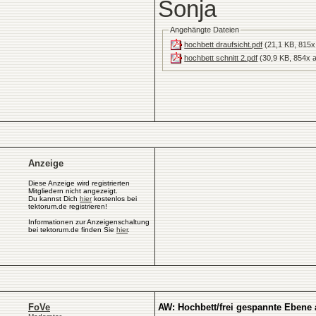
Sonja
Angehängte Dateien
hochbett draufsicht.pdf
(21,1 KB, 815x
hochbett schnitt 2.pdf
(30,9 KB, 854x a
Anzeige
Diese Anzeige wird registrierten
Mitgliedern nicht angezeigt.
Du kannst Dich
hier
kostenlos bei
tektorum.de registrieren!
Informationen zur Anzeigenschaltung
bei tektorum.de finden Sie
hier
.
FoVe
AW: Hochbett/frei gespannte Ebene 