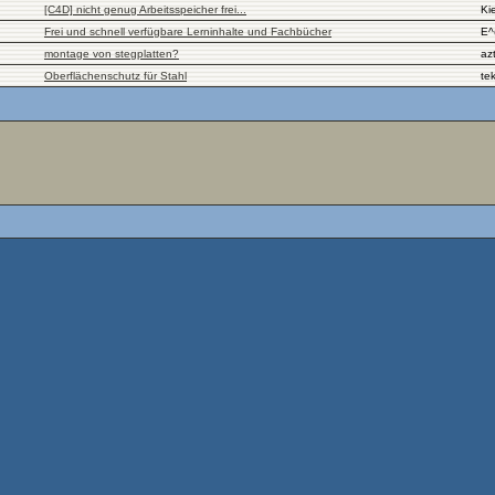
[C4D] nicht genug Arbeitsspeicher frei...
Kie
Frei und schnell verfügbare Lerninhalte und Fachbücher
E^
montage von stegplatten?
az
Oberflächenschutz für Stahl
tek