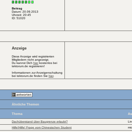
Beitrag
Datum: 20.09.2013
Uhrzeit: 20:45
ID: 51020
Anzeige
Diese Anzeige wird registrierten
Mitgliedern nicht angezeigt.
Du kannst Dich
hier
kostenlos bei
tektorum.de registrieren!
Informationen zur Anzeigenschaltung
bei tektorum.de finden Sie
hier
.
Ähnliche Themen
Thema
Au
Dachüberstand über Baugrenze erlaubt?
Lin
Hilfe!Hilfe! Frage vom Chinesischen Student
mic