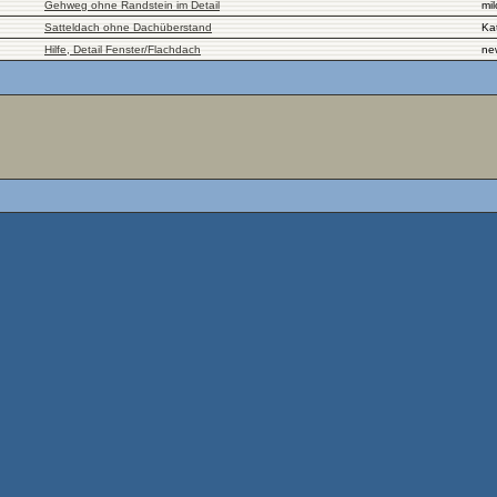
Gehweg ohne Randstein im Detail
mil
Satteldach ohne Dachüberstand
Ka
Hilfe, Detail Fenster/Flachdach
ne