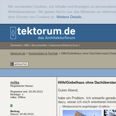
Wir verwenden Cookies, um Inhalte und Anzeigen zu personalisier
Websiteanalysen. Wir geben hierzu nur das Minimum an Informati
dem Einsatz von Cookies zu.
Weitere Details...
Startseite
|
Hilfe
|
Benutzerliste
|
Impressum/Datenschutz
|
tektorum.de
>
Konstruktion & Technik
> Hilfe!Giebelhaus ohne Dachüberstand Detai
milka
Hilfe!Giebelhaus ohne Dachüberstan
Registrierter Nutzer
Guten Abend,
Registriert seit: 20.09.2013
Beiträge: 1
milka: Offline
habe ein Problem. Ich entwerfe gerade
dazu, woran ich mich orientieren könnt
Miniaturansicht angehängter Grafiken
Beitrag
Datum: 20.09.2013