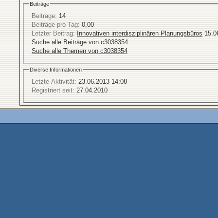
Beiträge
Beiträge:
14
Beiträge pro Tag:
0,00
Letzter Beitrag:
Innovativen interdisziplinären Planungsbüros
15.0
Suche alle Beiträge von c3038354
Suche alle Themen von c3038354
Diverse Informationen
Letzte Aktivität:
23.06.2013
14:08
Registriert seit:
27.04.2010