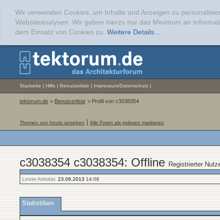
Wir verwenden Cookies, um Inhalte und Anzeigen zu personalisier
Websiteanalysen. Wir geben hierzu nur das Minimum an Informati
dem Einsatz von Cookies zu.
Weitere Details...
Startseite
|
Hilfe
|
Benutzerliste
|
Impressum/Datenschutz
|
tektorum.de
>
Benutzerliste
> Profil von c3038354
|
Themen von heute ansehen
Alle Foren als gelesen markieren
c3038354 c3038354: Offline
Registrierter Nutz
Letzte Aktivität:
23.06.2013
14:08
Statistiken