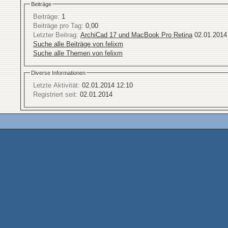
Beiträge
Beiträge:
1
Beiträge pro Tag:
0,00
Letzter Beitrag:
ArchiCad 17 und MacBook Pro Retina
02.01.201
Suche alle Beiträge von felixm
Suche alle Themen von felixm
Diverse Informationen
Letzte Aktivität:
02.01.2014
12:10
Registriert seit:
02.01.2014