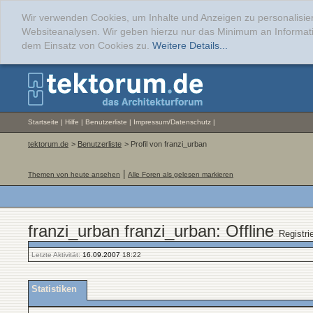
Wir verwenden Cookies, um Inhalte und Anzeigen zu personalisier
Websiteanalysen. Wir geben hierzu nur das Minimum an Informati
dem Einsatz von Cookies zu.
Weitere Details...
Startseite
|
Hilfe
|
Benutzerliste
|
Impressum/Datenschutz
|
tektorum.de
>
Benutzerliste
> Profil von franzi_urban
|
Themen von heute ansehen
Alle Foren als gelesen markieren
franzi_urban franzi_urban: Offline
Registri
Letzte Aktivität:
16.09.2007
18:22
Statistiken