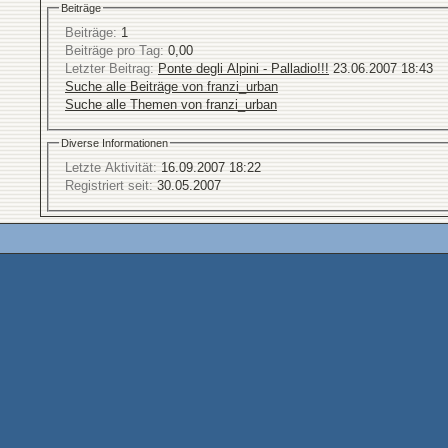
Beiträge
Beiträge:
1
Beiträge pro Tag:
0,00
Letzter Beitrag:
Ponte degli Alpini - Palladio!!!
23.06.2007
18:43
Suche alle Beiträge von franzi_urban
Suche alle Themen von franzi_urban
Diverse Informationen
Letzte Aktivität:
16.09.2007
18:22
Registriert seit:
30.05.2007