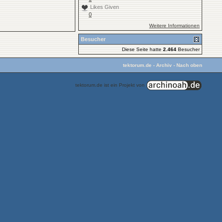
Likes Given
0
Weitere Informationen
Besucher
Diese Seite hatte
2.464
Besucher
tektorum.de
-
Archiv
-
Nach oben
tektorum.de ist ein Projekt von