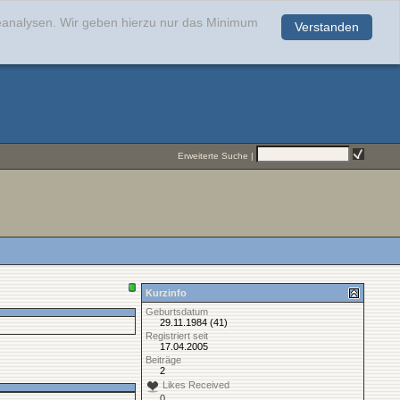
teanalysen. Wir geben hierzu nur das Minimum
Verstanden
.
Erweiterte Suche
|
Kurzinfo
Geburtsdatum
29.11.1984 (41)
Registriert seit
17.04.2005
Beiträge
2
Likes Received
0