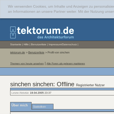
Wir verwenden Cookies, um Inhalte und Anzeigen zu personalisie
an Informationen an unsere Partner weiter. Mit der Nutzung uns
Startseite
|
Hilfe
|
Benutzerliste
|
Impressum/Datenschutz
|
tektorum.de
>
Benutzerliste
> Profil von sinchen
|
Themen von heute ansehen
Alle Foren als gelesen markieren
sinchen sinchen: Offline
Registrierter Nutzer
Letzte Aktivität:
19.04.2005
23:37
Über mich
Statistiken