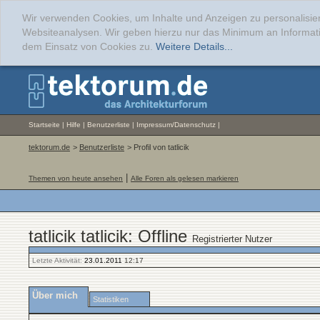
Wir verwenden Cookies, um Inhalte und Anzeigen zu personalisier
Websiteanalysen. Wir geben hierzu nur das Minimum an Informati
dem Einsatz von Cookies zu.
Weitere Details...
Startseite
|
Hilfe
|
Benutzerliste
|
Impressum/Datenschutz
|
tektorum.de
>
Benutzerliste
> Profil von tatlicik
|
Themen von heute ansehen
Alle Foren als gelesen markieren
tatlicik tatlicik: Offline
Registrierter Nutzer
Letzte Aktivität:
23.01.2011
12:17
Über mich
Statistiken