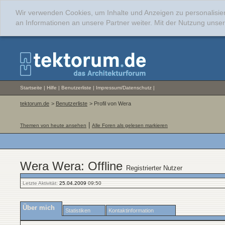
Wir verwenden Cookies, um Inhalte und Anzeigen zu personalisie
an Informationen an unsere Partner weiter. Mit der Nutzung uns
Startseite
|
Hilfe
|
Benutzerliste
|
Impressum/Datenschutz
|
tektorum.de
>
Benutzerliste
> Profil von Wera
|
Themen von heute ansehen
Alle Foren als gelesen markieren
Wera Wera: Offline
Registrierter Nutzer
Letzte Aktivität:
25.04.2009
09:50
Über mich
Statistiken
Kontaktinformation