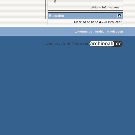
0
Weitere Informationen
Besucher
Diese Seite hatte
4.308
Besucher
tektorum.de
-
Archiv
-
Nach oben
tektorum.de ist ein Projekt von