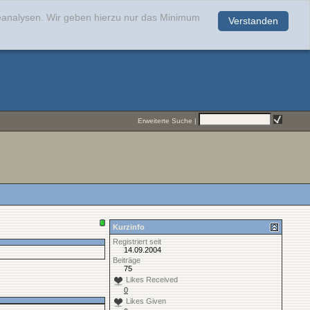
teanalysen. Wir geben hierzu nur das Minimum
Verstanden
.
Erweiterte Suche
|
Kurzinfo
Registriert seit
14.09.2004
Beiträge
75
Likes Received
0
Likes Given