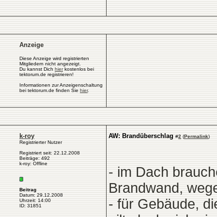
Anzeige
Diese Anzeige wird registrierten
Mitgliedern nicht angezeigt.
Du kannst Dich
hier
kostenlos bei
tektorum.de registrieren!
Informationen zur Anzeigenschaltung
bei tektorum.de finden Sie
hier
.
k-roy
AW: Brandüberschlag
#
2
(
Permalink
)
Registrierter Nutzer
Registriert seit: 22.12.2008
Beiträge: 492
k-roy: Offline
- im Dach brauch
Brandwand, wege
Beitrag
Datum: 29.12.2008
- für Gebäude, d
Uhrzeit: 14:00
ID: 31851