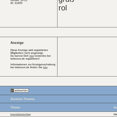
Uhrzeit: 16:21
ID: 31855
rol
Anzeige
Diese Anzeige wird registrierten
Mitgliedern nicht angezeigt.
Du kannst Dich
hier
kostenlos bei
tektorum.de registrieren!
Informationen zur Anzeigenschaltung
bei tektorum.de finden Sie
hier
.
Ähnliche Themen
Thema
Au
brandüberschlag
bl