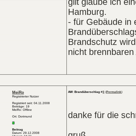
gilt glaube ich e
Hamburg.
- für Gebäude in 
Brandüberschlags
Brandschutz wir
nicht brennbaren
MeiRo
AW: Brandüberschlag
#
3
(
Permalink
)
Registrierter Nutzer
Registriert seit: 04.11.2008
Beiträge: 19
MeiRo: Offline
danke für die sch
Ort: Dortmund
Beitrag
gruß
Datum: 29.12.2008