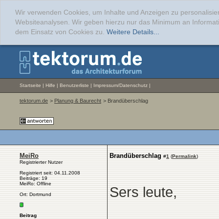
Wir verwenden Cookies, um Inhalte und Anzeigen zu personalisier
Websiteanalysen. Wir geben hierzu nur das Minimum an Informati
dem Einsatz von Cookies zu.
Weitere Details...
Startseite
|
Hilfe
|
Benutzerliste
|
Impressum/Datenschutz
|
tektorum.de
>
Planung & Baurecht
> Brandüberschlag
MeiRo
Brandüberschlag
#
1
(
Permalink
)
Registrierter Nutzer
Registriert seit: 04.11.2008
Beiträge: 19
MeiRo: Offline
Sers leute,
Ort: Dortmund
Beitrag