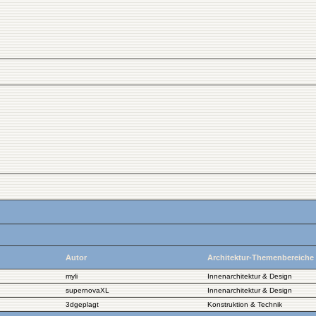
Autor
Architektur-Themenbereiche
myli
Innenarchitektur & Design
supernovaXL
Innenarchitektur & Design
3dgeplagt
Konstruktion & Technik