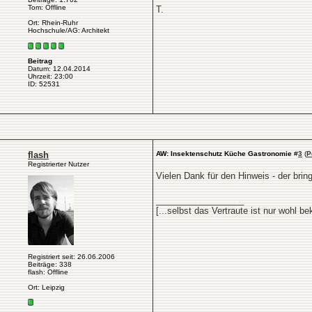
Tom: Offline
T.
Ort: Rhein-Ruhr
Hochschule/AG: Architekt
Beitrag
Datum: 12.04.2014
Uhrzeit: 23:00
ID: 52531
flash
AW: Insektenschutz Küche Gastronomie
#
3
(
P
Registrierter Nutzer
Vielen Dank für den Hinweis - der bring
__________________
[...selbst das Vertraute ist nur wohl 
Registriert seit: 26.06.2006
Beiträge: 338
flash: Offline
Ort: Leipzig