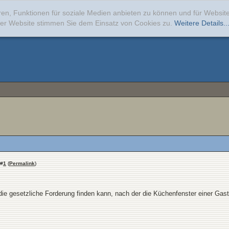
ren, Funktionen für soziale Medien anbieten zu können und für Websi
erer Website stimmen Sie dem Einsatz von Cookies zu.
Weitere Details..
#
1
(
Permalink
)
h die gesetzliche Forderung finden kann, nach der die Küchenfenster einer Ga