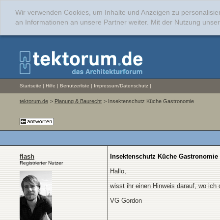
Wir verwenden Cookies, um Inhalte und Anzeigen zu personalisie
an Informationen an unsere Partner weiter. Mit der Nutzung uns
Startseite
|
Hilfe
|
Benutzerliste
|
Impressum/Datenschutz
|
tektorum.de
>
Planung & Baurecht
> Insektenschutz Küche Gastronomie
flash
Insektenschutz Küche Gastronomie
Registrierter Nutzer
Hallo,
wisst ihr einen Hinweis darauf, wo ic
VG Gordon
__________________