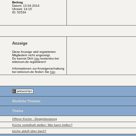
Beitrag
Datum: 13.04.2014
Uhrzeit: 14:15
ID: 52534
Anzeige
Diese Anzeige wird registrierten
Mitgliedern nicht angezeigt.
Du kannst Dich
hier
kostenlos bei
tektorum.de registrieren!
Informationen zur Anzeigenschaltung
bei tektorum.de finden Sie
hier
.
Ähnliche Themen
Thema
Offene Küche - Designberatung
Küche vorteilhaft stellen. Wer kann helfen?
küche abluft über dach?