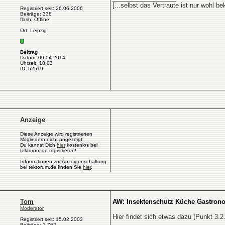
[...selbst das Vertraute ist nur wohl 
Registriert seit: 26.06.2006
Beiträge: 338
flash: Offline
Ort: Leipzig
Beitrag
Datum: 09.04.2014
Uhrzeit: 18:03
ID: 52519
Anzeige
Diese Anzeige wird registrierten
Mitgliedern nicht angezeigt.
Du kannst Dich
hier
kostenlos bei
tektorum.de registrieren!
Informationen zur Anzeigenschaltung
bei tektorum.de finden Sie
hier
.
Tom
AW: Insektenschutz Küche Gastron
Moderator
Hier findet sich etwas dazu (Punkt 3.2
Registriert seit: 15.02.2003
Beiträge: 1.762