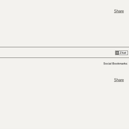
Share
Social Bookmarks:
Share