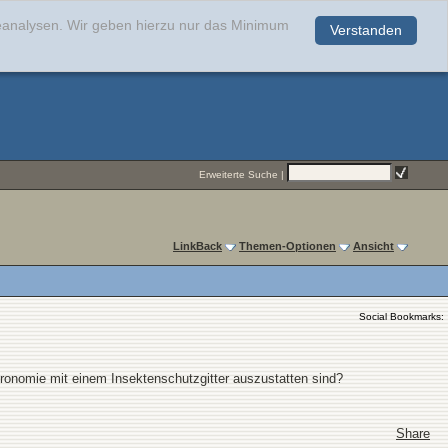
teanalysen. Wir geben hierzu nur das Minimum
Verstanden
.
Erweiterte Suche
|
LinkBack
Themen-Optionen
Ansicht
Social Bookmarks:
stronomie mit einem Insektenschutzgitter auszustatten sind?
Share