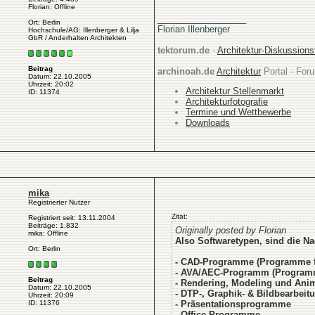
Florian: Offline
__________________
Ort: Berlin
Florian Illenberger
Hochschule/AG: Illenberger & Lilja
GbR / Anderhalten Architekten
tektorum.de
-
Architektur-Diskussion
Beitrag
archinoah.de
Architektur
Portal - Foru
Datum: 22.10.2005
Uhrzeit: 20:02
Architektur Stellenmarkt
ID: 11374
Architekturfotografie
Termine und Wettbewerbe
Downloads
mika
Registrierter Nutzer
Zitat:
Registriert seit: 13.11.2004
Beiträge: 1.832
Originally posted by Florian
mika: Offline
Also Softwaretypen, sind die Na
Ort: Berlin
- CAD-Programme (Programme für
- AVA/AEC-Programm (Programm
Beitrag
- Rendering, Modeling und An
Datum: 22.10.2005
- DTP-, Graphik- & Bildbearbe
Uhrzeit: 20:09
- Präsentationsprogramme
ID: 11376
- Office-Programme