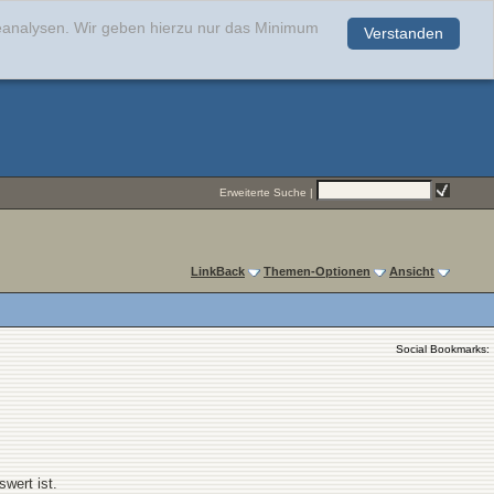
teanalysen. Wir geben hierzu nur das Minimum
Verstanden
.
Erweiterte Suche
|
LinkBack
Themen-Optionen
Ansicht
Social Bookmarks:
wert ist.