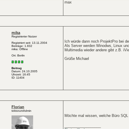
max
mika
Registrierter Nutzer
Ich würde dann noch ProjektPro bei 
Registriert seit: 13.11.2004
Als Server werden Winodws, Linux und
Beiträge: 1.832
mika: Offline
Multimedia wieder andere gibt z.B. iV
Ort: Berlin
Grüße Michael
Beitrag
Datum: 24.10.2005
Uhrzeit: 16:45
ID: 11404
Florian
tektorumAdmin
Möchte mal wissen, welche Büro SQL 
__________________