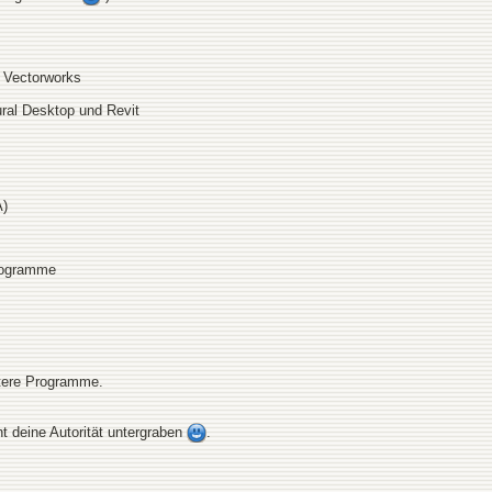
 Vectorworks
ral Desktop und Revit
A)
rogramme
itere Programme.
ht deine Autorität untergraben
.