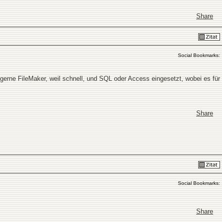
Share
Social Bookmarks:
rne FileMaker, weil schnell, und SQL oder Access eingesetzt, wobei es für
Share
Social Bookmarks:
Share