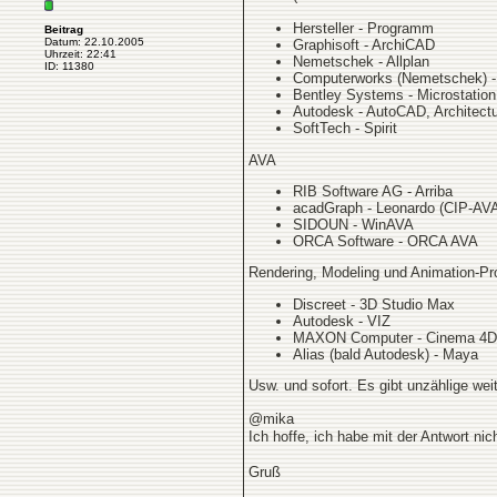
Hersteller - Programm
Beitrag
Datum: 22.10.2005
Graphisoft - ArchiCAD
Uhrzeit: 22:41
Nemetschek - Allplan
ID: 11380
Computerworks (Nemetschek) -
Bentley Systems - Microstation
Autodesk - AutoCAD, Architectu
SoftTech - Spirit
AVA
RIB Software AG - Arriba
acadGraph - Leonardo (CIP-AV
SIDOUN - WinAVA
ORCA Software - ORCA AVA
Rendering, Modeling und Animation-P
Discreet - 3D Studio Max
Autodesk - VIZ
MAXON Computer - Cinema 4D
Alias (bald Autodesk) - Maya
Usw. und sofort. Es gibt unzählige we
@mika
Ich hoffe, ich habe mit der Antwort nic
Gruß