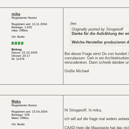
mika
Registrierter Nutzer
Zitat:
Registriert seit: 13.11.2004
Beiträge: 1.832
Originally posted by Stroganoff
mika: Offline
Danke für die Aufzählung der w
Ort: Berlin
Welche Hersteller produzieren 
Beitrag
Datum: 22.10.2005
Bei dieser Frage wirst Du von hundert
Uhrzeit: 20:17
vorzulassen. Geh in ein Architekturbü
ID: 11378
reinzudenken. Dann schreib darüber un
Grüße Michael
Maks
Registrierter Nutzer
Hi Stroganoff, hi mika,
Registriert seit: 15.04.2004
Beiträge: 328
Maks: Offline
ich will auf die frage mal anders ant
Ort: Berlin
CAAD (nein die Maustaste hat das ni