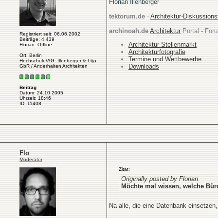
Florian Illenberger
tektorum.de
-
Architektur-Diskussion
archinoah.de
Architektur
Portal - Foru
Registriert seit: 06.06.2002
Beiträge: 4.439
Architektur Stellenmarkt
Florian: Offline
Architekturfotografie
Ort: Berlin
Termine und Wettbewerbe
Hochschule/AG: Illenberger & Lilja
Downloads
GbR / Anderhalten Architekten
Beitrag
Datum: 24.10.2005
Uhrzeit: 18:46
ID: 11408
Flo
Moderator
Zitat:
Originally posted by Florian
Möchte mal wissen, welche Büro
Na alle, die eine Datenbank einsetzen, 