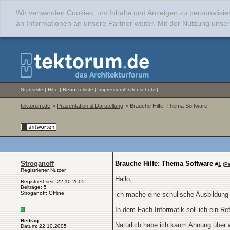
Wir verwenden Cookies, um Inhalte und Anzeigen zu personalisie
an Informationen an unsere Partner weiter. Mit der Nutzung uns
Startseite
|
Hilfe
|
Benutzerliste
|
Impressum/Datenschutz
|
tektorum.de
>
Präsentation & Darstellung
> Brauche Hilfe: Thema Software
Stroganoff
Brauche Hilfe: Thema Software
#
1
(
P
Registrierter Nutzer
Hallo,
Registriert seit: 22.10.2005
Beiträge: 5
Stroganoff: Offline
ich mache eine schulische Ausbildung
In dem Fach Informatik soll ich ein Re
Beitrag
Natürlich habe ich kaum Ahnung über we
Datum: 22.10.2005