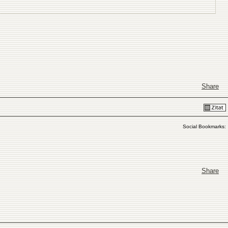
Share
Social Bookmarks:
Share