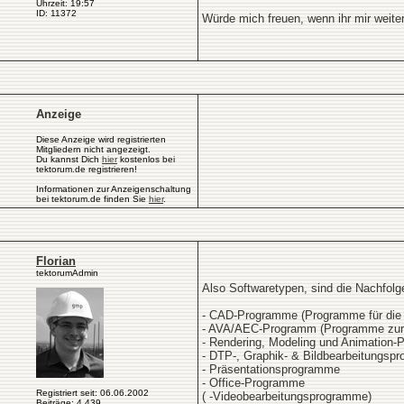
Uhrzeit: 19:57
ID: 11372
Würde mich freuen, wenn ihr mir weiter
Anzeige
Diese Anzeige wird registrierten
Mitgliedern nicht angezeigt.
Du kannst Dich
hier
kostenlos bei
tektorum.de registrieren!
Informationen zur Anzeigenschaltung
bei tektorum.de finden Sie
hier
.
Florian
tektorumAdmin
Also Softwaretypen, sind die Nachfolge
- CAD-Programme (Programme für die t
- AVA/AEC-Programm (Programme zur d
- Rendering, Modeling und Animation
- DTP-, Graphik- & Bildbearbeitungsp
- Präsentationsprogramme
- Office-Programme
Registriert seit: 06.06.2002
( -Videobearbeitungsprogramme)
Beiträge: 4.439