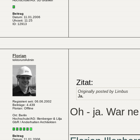
Hochschule/AG: 3D Grafiker
Beitrag
Datum: 11.01.2006
Uhrzeit: 11:25
ID: 12913
Florian
tektorumAdmin
Zitat:
Originally posted by Limbus
Ja.
Registriert seit: 06.06.2002
Beiträge: 4.439
Oh - ja. War ne
Florian: Offline
Ort: Berlin
Hochschule/AG: Illenberger & Lilja
GbR / Anderhalten Architekten
____________
Beitrag
Datum: 11.01.2006