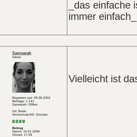
_das einfache i
immer einfach_
Samsarah
Admin
Vielleicht ist d
Registriert seit: 08.06.2002
Beiträge: 1.141
Samsarah: Offline
Ort: Berlin
Hochschule/AG: Gründer
Beitrag
Datum: 10.01.2006
Uhrzeit: 17:58