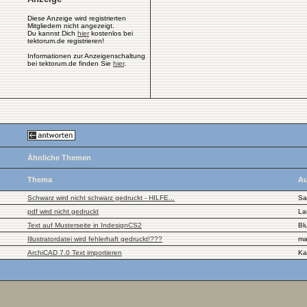
Diese Anzeige wird registrierten
Mitgliedern nicht angezeigt.
Du kannst Dich
hier
kostenlos bei
tektorum.de registrieren!
Informationen zur Anzeigenschaltung
bei tektorum.de finden Sie
hier
.
Ähnliche Themen
Thema
Au
Schwarz wird nicht schwarz gedruckt - HILFE...
Sa
pdf wird nicht gedruckt
La
Text auf Musterseite in IndesignCS2
Bl
Illustratordatei wird fehlerhaft gedruckt!???
ma
ArchiCAD 7.0 Text importieren
Ka