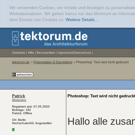
Wir verwenden Cookies, um Inhalte und Anzeigen zu personalisier
Websiteanalysen. Wir geben hierzu nur das Minimum an Informati
dem Einsatz von Cookies zu.
Weitere Details...
Startseite
|
Hilfe
|
Benutzerliste
|
Impressum/Datenschutz
|
tektorum.de
>
Präsentation & Darstellung
> Photoshop: Text wird nicht gedruckt
Patrick
Photoshop: Text wird nicht gedruck
Moderator
Registriert seit: 07.05.2003
Beiträge: 182
Patrick: Offline
Hallo alle zus
Ort: Berlin
Hochschule/AG: Angestellter