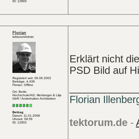
ID: 12893
Florian
tektorumAdmin
Erklärt nicht di
PSD Bild auf H
Registriert seit: 06.06.2002
Beiträge: 4.439
____________
Florian: Offline
Ort: Berlin
Hochschule/AG: Illenberger & Lilja
Florian Illenber
GbR / Anderhalten Architekten
Beitrag
Datum: 11.01.2006
tektorum.de
-
Uhrzeit: 09:56
ID: 12902