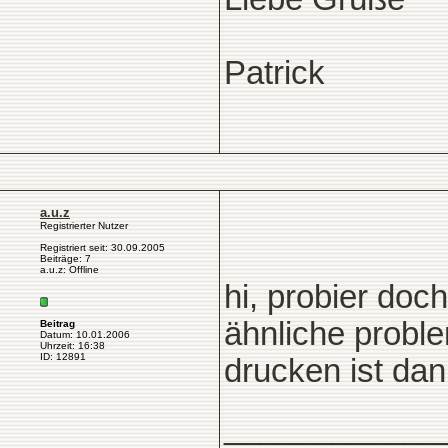
Patrick
a.u.z
Registrierter Nutzer
Registriert seit: 30.09.2005
Beiträge: 7
a.u.z: Offline
hi, probier doc
ähnliche proble
Beitrag
Datum: 10.01.2006
Uhrzeit: 16:38
ID: 12891
drucken ist dan
____________