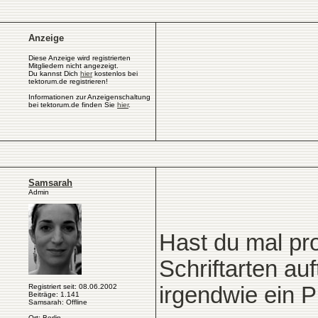
Anzeige
Diese Anzeige wird registrierten
Mitgliedern nicht angezeigt.
Du kannst Dich
hier
kostenlos bei
tektorum.de registrieren!
Informationen zur Anzeigenschaltung
bei tektorum.de finden Sie
hier
.
Samsarah
Admin
Hast du mal pr
Schriftarten auf
Registriert seit: 08.06.2002
irgendwie ein P
Beiträge: 1.141
Samsarah: Offline
Ort: Berlin