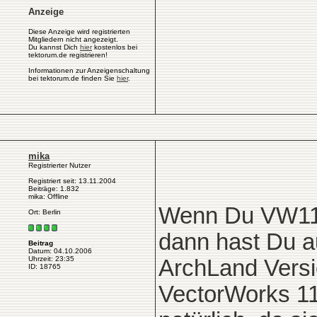
Anzeige
Diese Anzeige wird registrierten
Mitgliedern nicht angezeigt.
Du kannst Dich
hier
kostenlos bei
tektorum.de registrieren!
Informationen zur Anzeigenschaltung
bei tektorum.de finden Sie
hier
.
mika
Registrierter Nutzer
Registriert seit: 13.11.2004
Beiträge: 1.832
mika: Offline
Wenn Du VW11.
Ort: Berlin
dann hast Du au
Beitrag
Datum: 04.10.2006
Uhrzeit: 23:35
ArchLand Versi
ID: 18765
VectorWorks 11