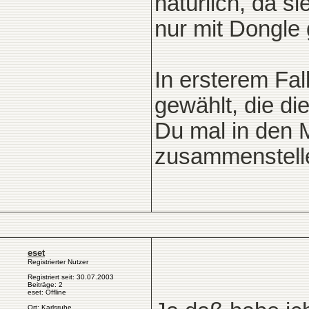
natürlich, da s
nur mit Dongle
In ersterem Fal
gewählt, die d
Du mal in den 
zusammenstell
eset
Registrierter Nutzer
Registriert seit: 30.07.2003
Beiträge: 2
eset: Offline
Ort: Karlsruhe