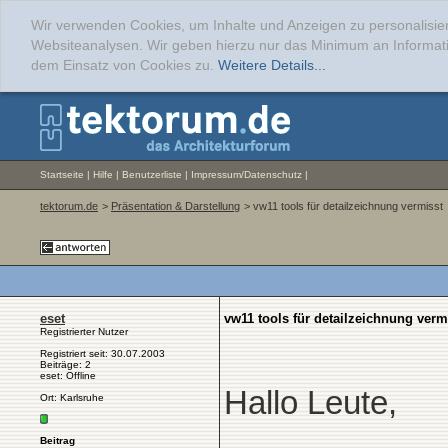
Wir verwenden Cookies, um Inhalte und Anzeigen zu personalisier
Websiteanalysen. Wir geben hierzu nur das Minimum an Informati
dem Einsatz von Cookies zu.
Weitere Details...
Startseite
|
Hilfe
|
Benutzerliste
|
Impressum/Datenschutz
|
tektorum.de
>
Präsentation & Darstellung
> vw11 tools für detailzeichnung vermisst
eset
vw11 tools für detailzeichnung verm
Registrierter Nutzer
Registriert seit: 30.07.2003
Beiträge: 2
eset: Offline
Hallo Leute,
Ort: Karlsruhe
Beitrag